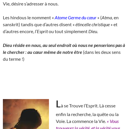
Vie, désire s’adresser à nous.
Les hindous le nomment «
Atome Germe du cœur
» (
Atma,
en
sanskrit) tandis que d’autres disent «
étincelle christique
» et
d’autres encore,
l’Esprit
ou tout simplement
Dieu
.
Dieu réside en nous, au seul endroit où nous ne penserions pas à
le chercher : au cœur même de notre être
(dans les deux sens
du terme !)
L
à se Trouve l’Esprit. Là cesse
enfin la recherche, la quête ou la
Voie. La commence la Vie.
« Vous
trouverez la vérité, et la vérité vous