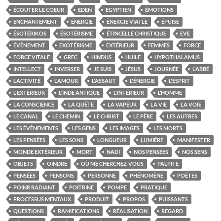
ÉCOUTER LE COEUR
EDEN
EGYPTIEN
ÉMOTIONS
ENCHANTEMENT
ÉNERGIE
ÉNERGIE VIATLE
ÉPUISE
ÉSOTÉRIKOS
ÉSOTÉRISME
ÉTINCELLE CHRISTIQUE
EVE
ÉVÈNEMENT
EXOTÉRISME
EXTÉRIEUR
FEMMES
FORCE
FORCE VITALE
GREC
HINDUS
HUILE
HYPOTHALAMUS
INTELLECT
INVERSER
JE SUIS
JÉSUS
JOURNÉE
L'ABBÉ
L'ACTIVITÉ
L'AMOUR
L'ASSAUT
L'ÉNERGIE
L'ESPRIT
L'EXTÉRIEUR
L'INDE ANTIQUE
L'INTÉRIEUR
L’HOMME
LA CONSCIENCE
LA QUÊTE
LA VAPEUR
LA VIE
LA VOIE
LE CANAL
LE CHEMIN
LE CHRIST
LE PÈRE
LES AUTRES
LES ÉVÈNEMENTS
LES GENS
LES IMAGES
LES MORTS
LES PENSÉES
LES SONS
LONGUEUR
LUMIÈRE
MANIFESTER
MONDE EXTÉRIEUR
MORT
NADI
NOS PENSÉES
NOS SENS
OBJETS
OINDRE
OÙ ME CHERCHEZ-VOUS
PALPITE
PENSÉES
PENSONS
PERSONNE
PHÉNOMÈNE
POÈTES
POINR RADIANT
POITRINE
POMPE
PRATIQUE
PROCESSUS MENTAUX
PRODUIT
PROPOS
PUISSANTS
QUESTIONS
RAMIFICATIONS
RÉALISATION
REGARD