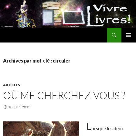
Aller
au
contenu
Recherche
MENU
PRINCI
Archives par mot-clé : circuler
ARTICLES
OÙ ME CHERCHEZ-VOUS ?
10 JUIN 2013
L
orsque les deux