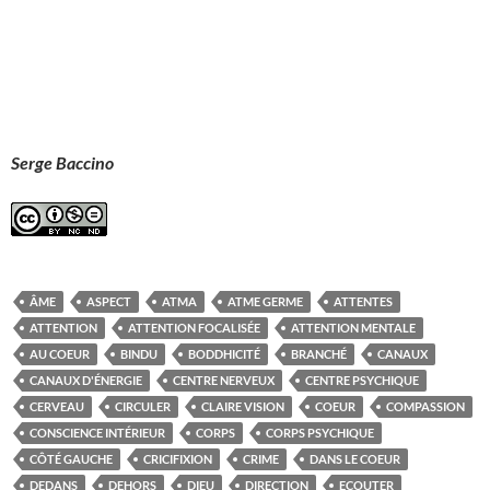
Serge Baccino
ÂME
ASPECT
ATMA
ATME GERME
ATTENTES
ATTENTION
ATTENTION FOCALISÉE
ATTENTION MENTALE
AU COEUR
BINDU
BODDHICITÉ
BRANCHÉ
CANAUX
CANAUX D'ÉNERGIE
CENTRE NERVEUX
CENTRE PSYCHIQUE
CERVEAU
CIRCULER
CLAIRE VISION
COEUR
COMPASSION
CONSCIENCE INTÉRIEUR
CORPS
CORPS PSYCHIQUE
CÔTÉ GAUCHE
CRICIFIXION
CRIME
DANS LE COEUR
DEDANS
DEHORS
DIEU
DIRECTION
ECOUTER