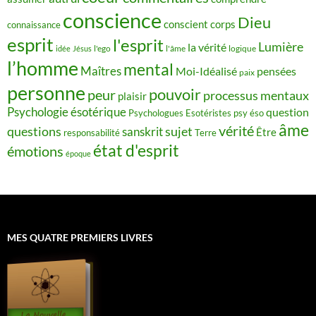
conscience
Dieu
conscient
corps
connaissance
esprit
l'esprit
Lumière
la vérité
idée
Jésus
l'ego
l'âme
logique
l’homme
mental
Maîtres
Moi-Idéalisé
pensées
paix
personne
pouvoir
peur
processus mentaux
plaisir
Psychologie ésotérique
question
Psychologues Esotéristes
psy éso
âme
vérité
questions
sujet
sanskrit
Être
responsabilité
Terre
état d'esprit
émotions
époque
MES QUATRE PREMIERS LIVRES