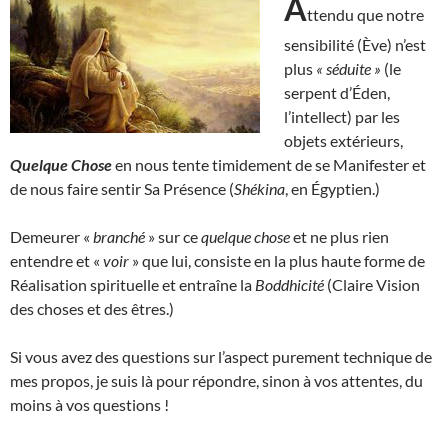
A
ttendu que notre
sensibilité (Ève) n’est
plus
« séduite »
(le
serpent d’Éden,
l’intellect) par les
objets extérieurs,
Quelque Chose
en nous tente timidement de se Manifester et
de nous faire sentir Sa Présence (
Shékina
, en Égyptien.)
Demeurer «
branché
» sur ce
quelque chose
et ne plus rien
entendre et «
voir
» que lui, consiste en la plus haute forme de
Réalisation spirituelle et entraîne la
Boddhicité
(Claire Vision
des choses et des êtres.)
Si vous avez des questions sur l’aspect purement technique de
mes propos, je suis là pour répondre, sinon à vos attentes, du
moins à vos questions !