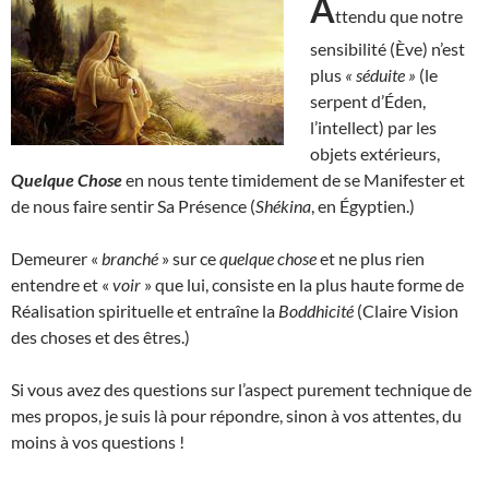
A
ttendu que notre
sensibilité (Ève) n’est
plus
« séduite »
(le
serpent d’Éden,
l’intellect) par les
objets extérieurs,
Quelque Chose
en nous tente timidement de se Manifester et
de nous faire sentir Sa Présence (
Shékina
, en Égyptien.)
Demeurer «
branché
» sur ce
quelque chose
et ne plus rien
entendre et «
voir
» que lui, consiste en la plus haute forme de
Réalisation spirituelle et entraîne la
Boddhicité
(Claire Vision
des choses et des êtres.)
Si vous avez des questions sur l’aspect purement technique de
mes propos, je suis là pour répondre, sinon à vos attentes, du
moins à vos questions !