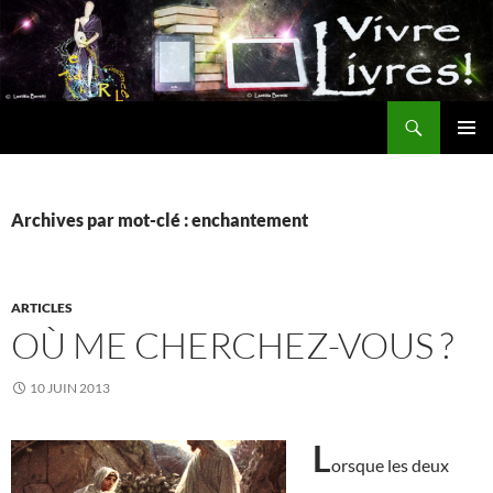
Aller
au
contenu
Recherche
MENU
PRINCI
Archives par mot-clé : enchantement
ARTICLES
OÙ ME CHERCHEZ-VOUS ?
10 JUIN 2013
L
orsque les deux