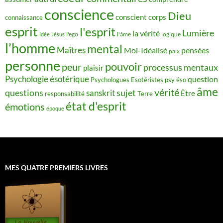
conscience
Dieu
conscient
corps
connaissance
esprit
l'esprit
Lumière
la vérité
idée
Jésus
l'ego
l'âme
logique
l’homme
mental
Maîtres
Moi-Idéalisé
pensées
paix
personne
pouvoir
peur
processus mentaux
plaisir
Psychologie ésotérique
question
Psychologues Esotéristes
psy éso
âme
vérité
questions
sujet
sanskrit
Être
responsabilité
Terre
état d'esprit
émotions
époque
MES QUATRE PREMIERS LIVRES