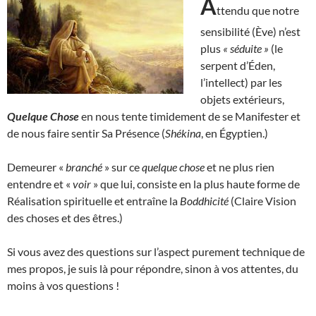
A
ttendu que notre
sensibilité (Ève) n’est
plus
« séduite »
(le
serpent d’Éden,
l’intellect) par les
objets extérieurs,
Quelque Chose
en nous tente timidement de se Manifester et
de nous faire sentir Sa Présence (
Shékina
, en Égyptien.)
Demeurer «
branché
» sur ce
quelque chose
et ne plus rien
entendre et «
voir
» que lui, consiste en la plus haute forme de
Réalisation spirituelle et entraîne la
Boddhicité
(Claire Vision
des choses et des êtres.)
Si vous avez des questions sur l’aspect purement technique de
mes propos, je suis là pour répondre, sinon à vos attentes, du
moins à vos questions !