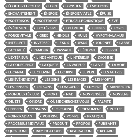
ÉCOUTER LE COEUR
EDEN
EGYPTIEN
ÉMOTIONS
ENCHANTEMENT
ÉNERGIE
ÉNERGIE VIATLE
ÉPUISE
ÉSOTÉRIKOS
ÉSOTÉRISME
ÉTINCELLE CHRISTIQUE
EVE
ÉVÈNEMENT
EXOTÉRISME
EXTÉRIEUR
FEMMES
FORCE
FORCE VITALE
GREC
HINDUS
HUILE
HYPOTHALAMUS
INTELLECT
INVERSER
JE SUIS
JÉSUS
JOURNÉE
L'ABBÉ
L'ACTIVITÉ
L'AMOUR
L'ASSAUT
L'ÉNERGIE
L'ESPRIT
L'EXTÉRIEUR
L'INDE ANTIQUE
L'INTÉRIEUR
L’HOMME
LA CONSCIENCE
LA QUÊTE
LA VAPEUR
LA VIE
LA VOIE
LE CANAL
LE CHEMIN
LE CHRIST
LE PÈRE
LES AUTRES
LES ÉVÈNEMENTS
LES GENS
LES IMAGES
LES MORTS
LES PENSÉES
LES SONS
LONGUEUR
LUMIÈRE
MANIFESTER
MONDE EXTÉRIEUR
MORT
NADI
NOS PENSÉES
NOS SENS
OBJETS
OINDRE
OÙ ME CHERCHEZ-VOUS
PALPITE
PENSÉES
PENSONS
PERSONNE
PHÉNOMÈNE
POÈTES
POINR RADIANT
POITRINE
POMPE
PRATIQUE
PROCESSUS MENTAUX
PRODUIT
PROPOS
PUISSANTS
QUESTIONS
RAMIFICATIONS
RÉALISATION
REGARD