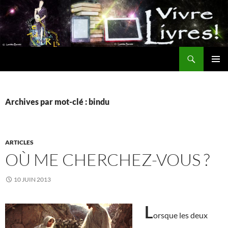
Aller
au
contenu
Recherche
MENU
PRINCI
Archives par mot-clé : bindu
ARTICLES
OÙ ME CHERCHEZ-VOUS ?
10 JUIN 2013
L
orsque les deux