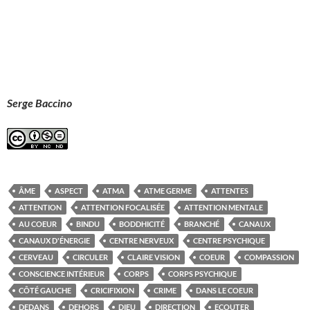
Serge Baccino
ÂME
ASPECT
ATMA
ATME GERME
ATTENTES
ATTENTION
ATTENTION FOCALISÉE
ATTENTION MENTALE
AU COEUR
BINDU
BODDHICITÉ
BRANCHÉ
CANAUX
CANAUX D'ÉNERGIE
CENTRE NERVEUX
CENTRE PSYCHIQUE
CERVEAU
CIRCULER
CLAIRE VISION
COEUR
COMPASSION
CONSCIENCE INTÉRIEUR
CORPS
CORPS PSYCHIQUE
CÔTÉ GAUCHE
CRICIFIXION
CRIME
DANS LE COEUR
DEDANS
DEHORS
DIEU
DIRECTION
ECOUTER