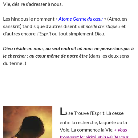
Vie, désire s’adresser à nous.
Les hindous le nomment «
Atome Germe du cœur
» (
Atma,
en
sanskrit) tandis que d’autres disent «
étincelle christique
» et
d’autres encore,
l’Esprit
ou tout simplement
Dieu
.
Dieu réside en nous, au seul endroit où nous ne penserions pas à
le chercher : au cœur même de notre être
(dans les deux sens
du terme !)
L
à se Trouve l’Esprit. Là cesse
enfin la recherche, la quête ou la
Voie. La commence la Vie.
« Vous
trouverez la vérité, et la vérité vous