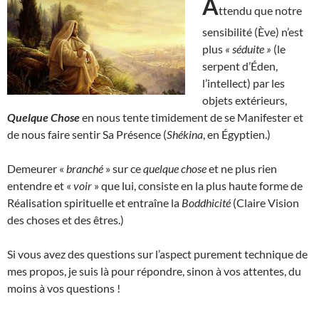
A
ttendu que notre
sensibilité (Ève) n’est
plus
« séduite »
(le
serpent d’Éden,
l’intellect) par les
objets extérieurs,
Quelque Chose
en nous tente timidement de se Manifester et
de nous faire sentir Sa Présence (
Shékina
, en Égyptien.)
Demeurer «
branché
» sur ce
quelque chose
et ne plus rien
entendre et «
voir
» que lui, consiste en la plus haute forme de
Réalisation spirituelle et entraîne la
Boddhicité
(Claire Vision
des choses et des êtres.)
Si vous avez des questions sur l’aspect purement technique de
mes propos, je suis là pour répondre, sinon à vos attentes, du
moins à vos questions !