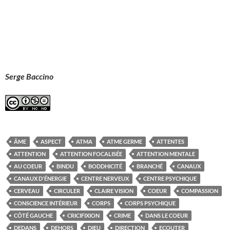
Serge Baccino
ÂME
ASPECT
ATMA
ATME GERME
ATTENTES
ATTENTION
ATTENTION FOCALISÉE
ATTENTION MENTALE
AU COEUR
BINDU
BODDHICITÉ
BRANCHÉ
CANAUX
CANAUX D'ÉNERGIE
CENTRE NERVEUX
CENTRE PSYCHIQUE
CERVEAU
CIRCULER
CLAIRE VISION
COEUR
COMPASSION
CONSCIENCE INTÉRIEUR
CORPS
CORPS PSYCHIQUE
CÔTÉ GAUCHE
CRICIFIXION
CRIME
DANS LE COEUR
DEDANS
DEHORS
DIEU
DIRECTION
ECOUTER