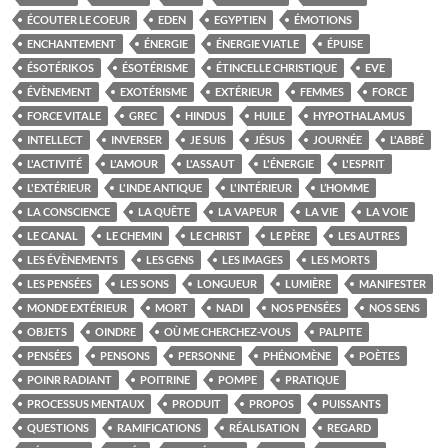
ÉCOUTER LE COEUR
EDEN
EGYPTIEN
ÉMOTIONS
ENCHANTEMENT
ÉNERGIE
ÉNERGIE VIATLE
ÉPUISE
ÉSOTÉRIKOS
ÉSOTÉRISME
ÉTINCELLE CHRISTIQUE
EVE
ÉVÈNEMENT
EXOTÉRISME
EXTÉRIEUR
FEMMES
FORCE
FORCE VITALE
GREC
HINDUS
HUILE
HYPOTHALAMUS
INTELLECT
INVERSER
JE SUIS
JÉSUS
JOURNÉE
L'ABBÉ
L'ACTIVITÉ
L'AMOUR
L'ASSAUT
L'ÉNERGIE
L'ESPRIT
L'EXTÉRIEUR
L'INDE ANTIQUE
L'INTÉRIEUR
L’HOMME
LA CONSCIENCE
LA QUÊTE
LA VAPEUR
LA VIE
LA VOIE
LE CANAL
LE CHEMIN
LE CHRIST
LE PÈRE
LES AUTRES
LES ÉVÈNEMENTS
LES GENS
LES IMAGES
LES MORTS
LES PENSÉES
LES SONS
LONGUEUR
LUMIÈRE
MANIFESTER
MONDE EXTÉRIEUR
MORT
NADI
NOS PENSÉES
NOS SENS
OBJETS
OINDRE
OÙ ME CHERCHEZ-VOUS
PALPITE
PENSÉES
PENSONS
PERSONNE
PHÉNOMÈNE
POÈTES
POINR RADIANT
POITRINE
POMPE
PRATIQUE
PROCESSUS MENTAUX
PRODUIT
PROPOS
PUISSANTS
QUESTIONS
RAMIFICATIONS
RÉALISATION
REGARD