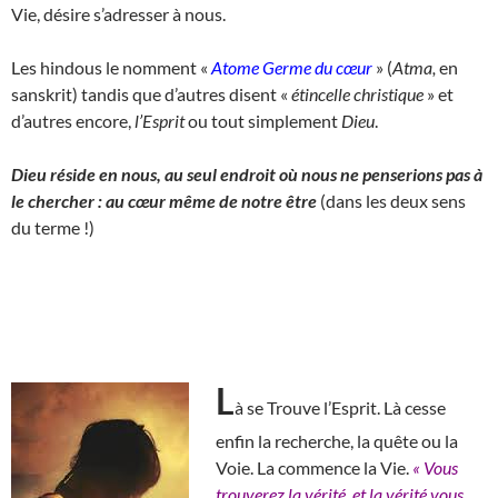
Vie, désire s’adresser à nous.
Les hindous le nomment «
Atome Germe du cœur
» (
Atma,
en
sanskrit) tandis que d’autres disent «
étincelle christique
» et
d’autres encore,
l’Esprit
ou tout simplement
Dieu
.
Dieu réside en nous, au seul endroit où nous ne penserions pas à
le chercher : au cœur même de notre être
(dans les deux sens
du terme !)
L
à se Trouve l’Esprit. Là cesse
enfin la recherche, la quête ou la
Voie. La commence la Vie.
« Vous
trouverez la vérité, et la vérité vous