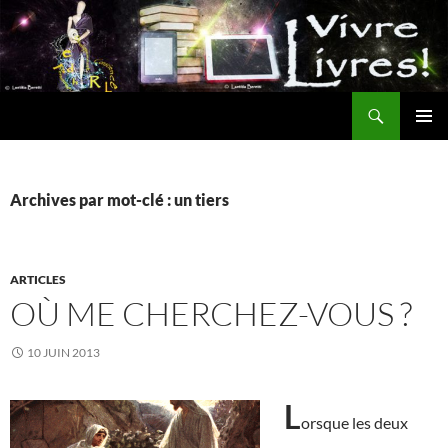
Aller
au
contenu
Recherche
MENU
PRINCI
Archives par mot-clé : un tiers
ARTICLES
OÙ ME CHERCHEZ-VOUS ?
10 JUIN 2013
L
orsque les deux