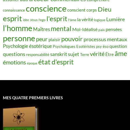
conscience
Dieu
conscient
corps
connaissance
esprit
l'esprit
Lumière
la vérité
idée
Jésus
l'ego
l'âme
logique
l’homme
mental
Maîtres
Moi-Idéalisé
pensées
paix
personne
pouvoir
peur
processus mentaux
plaisir
Psychologie ésotérique
question
Psychologues Esotéristes
psy éso
âme
vérité
questions
sujet
sanskrit
Être
responsabilité
Terre
état d'esprit
émotions
époque
MES QUATRE PREMIERS LIVRES