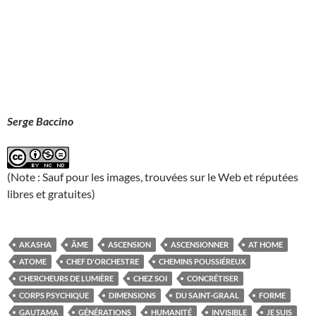
Serge Baccino
(Note : Sauf pour les images, trouvées sur le Web et réputées
libres et gratuites)
AKASHA
ÂME
ASCENSION
ASCENSIONNER
AT HOME
ATOME
CHEF D'ORCHESTRE
CHEMINS POUSSIÉREUX
CHERCHEURS DE LUMIÈRE
CHEZ SOI
CONCRÉTISER
CORPS PSYCHIQUE
DIMENSIONS
DU SAINT-GRAAL
FORME
GAUTAMA
GÉNÉRATIONS
HUMANITÉ
INVISIBLE
JE SUIS