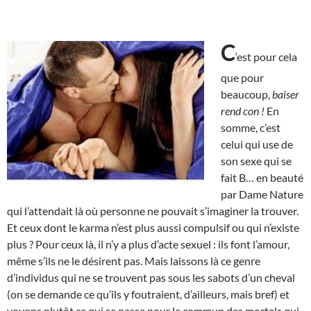
C
‘est pour cela
que pour
beaucoup,
baiser
rend con !
En
somme, c’est
celui qui use de
son sexe qui se
fait B… en beauté
par Dame Nature
qui l’attendait là où personne ne pouvait s’imaginer la trouver.
Et ceux dont le karma n’est plus aussi compulsif ou qui n’existe
plus ? Pour ceux là, il n’y a plus d’acte sexuel : ils font l’amour,
même s’ils ne le désirent pas. Mais laissons là ce genre
d’individus qui ne se trouvent pas sous les sabots d’un cheval
(on se demande ce qu’ils y foutraient, d’ailleurs, mais bref) et
voyons plutôt ce qui se passe pour le commun des mortels qui