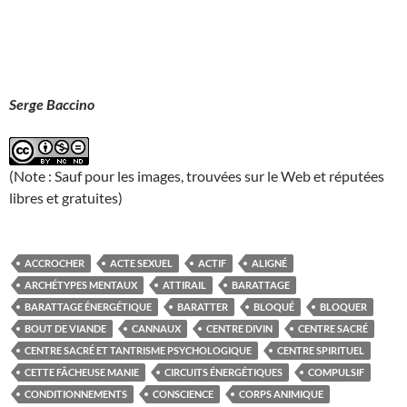
Serge Baccino
(Note : Sauf pour les images, trouvées sur le Web et réputées
libres et gratuites)
ACCROCHER
ACTE SEXUEL
ACTIF
ALIGNÉ
ARCHÉTYPES MENTAUX
ATTIRAIL
BARATTAGE
BARATTAGE ÉNERGÉTIQUE
BARATTER
BLOQUÉ
BLOQUER
BOUT DE VIANDE
CANNAUX
CENTRE DIVIN
CENTRE SACRÉ
CENTRE SACRÉ ET TANTRISME PSYCHOLOGIQUE
CENTRE SPIRITUEL
CETTE FÂCHEUSE MANIE
CIRCUITS ÉNERGÉTIQUES
COMPULSIF
CONDITIONNEMENTS
CONSCIENCE
CORPS ANIMIQUE