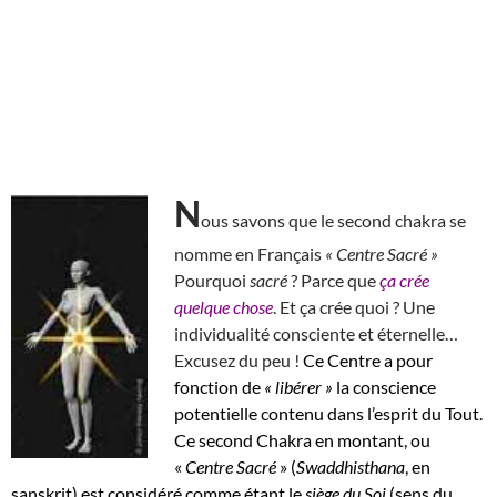
N
ous savons que le second chakra se
nomme en Français
« Centre Sacré »
Pourquoi
sacré
? Parce que
ça crée
quelque chose
. Et ça crée quoi ? Une
individualité consciente et éternelle…
Excusez du peu !
Ce Centre a pour
fonction de
« libérer »
la conscience
potentielle contenu dans l’esprit du Tout.
Ce second Chakra en montant, ou
«
Centre Sacré
» (
Swaddhisthana
, en
sanskrit) est considéré comme étant le
siège du Soi
(sens du