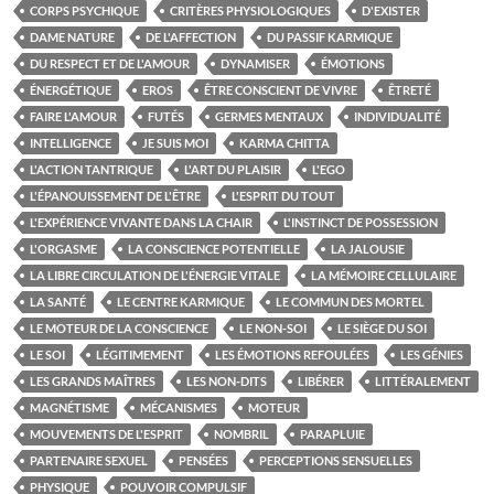
CORPS PSYCHIQUE
CRITÈRES PHYSIOLOGIQUES
D'EXISTER
DAME NATURE
DE L'AFFECTION
DU PASSIF KARMIQUE
DU RESPECT ET DE L'AMOUR
DYNAMISER
ÉMOTIONS
ÉNERGÉTIQUE
EROS
ÊTRE CONSCIENT DE VIVRE
ÊTRETÉ
FAIRE L'AMOUR
FUTÉS
GERMES MENTAUX
INDIVIDUALITÉ
INTELLIGENCE
JE SUIS MOI
KARMA CHITTA
L'ACTION TANTRIQUE
L'ART DU PLAISIR
L'EGO
L'ÉPANOUISSEMENT DE L'ÊTRE
L'ESPRIT DU TOUT
L'EXPÉRIENCE VIVANTE DANS LA CHAIR
L'INSTINCT DE POSSESSION
L'ORGASME
LA CONSCIENCE POTENTIELLE
LA JALOUSIE
LA LIBRE CIRCULATION DE L'ÉNERGIE VITALE
LA MÉMOIRE CELLULAIRE
LA SANTÉ
LE CENTRE KARMIQUE
LE COMMUN DES MORTEL
LE MOTEUR DE LA CONSCIENCE
LE NON-SOI
LE SIÈGE DU SOI
LE SOI
LÉGITIMEMENT
LES ÉMOTIONS REFOULÉES
LES GÉNIES
LES GRANDS MAÎTRES
LES NON-DITS
LIBÉRER
LITTÉRALEMENT
MAGNÉTISME
MÉCANISMES
MOTEUR
MOUVEMENTS DE L'ESPRIT
NOMBRIL
PARAPLUIE
PARTENAIRE SEXUEL
PENSÉES
PERCEPTIONS SENSUELLES
PHYSIQUE
POUVOIR COMPULSIF