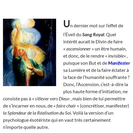
U
n dernier mot sur l’effet de
l’Éveil du
Sang Royal
. Quel
intérêt aurait le Divin de faire
«
ascensionner
» un être humain,
et donc, de le rendre «
invisible
« ,
puisque son But et de
Manifester
sa Lumière et de la faire éclater à
la face de l’humanité souffrante ?
Donc, l’Ascension, c’est-à-dire la
plus haute forme d’initiation, ne
consiste pas à «
s’élever vers Dieu
« , mais bien de lui permettre
de s’incarner en nous, de «
faire chair
» (concrétiser, manifester)
la Splendeur de la Réalisation du Soi.
Voilà la version d’un
psychologue ésotériste qui en vaut très certainement
n’importe quelle autre.