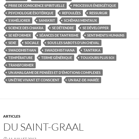
PRISE DE CONSCIENCE SPIRITUELLE
PROCESSUS ÉNERGÉTIQUE
PSYCHOLOGIE ÉSOTÉRIQUE
REFOULÉES
RESSURGIR
S'AMÉLIORER
SANSKRIT
SCHÉMAS MENTAUX
SCIENCE DES CHAKRA
SE DÉTENDRE
SE DÉVELOPPER
SE RÉFORMER
SÉANCES DE TANTRISME
SENTIMENTS HUMAINS
SEXE
SOCIALE
SOUS LES SABOTS D'UN CHEVAL
SWADDHISTHAN
SWADDHISTHANA
TANTRIKA
TEMPÉRATURE
TERME GÉNÉRIQUE
TOUJOURS PLUS SOI
TRANSFORMER
UN AMALGAME DE PENSÉES ET D'ÉMOTIONS COMPLEXES
UN ÊTRE VIVANT ET CONSCIENT
UN RAZ-DE-MARÉE
ARTICLES
DU SAINT-GRAAL
11 JUILLET 2013