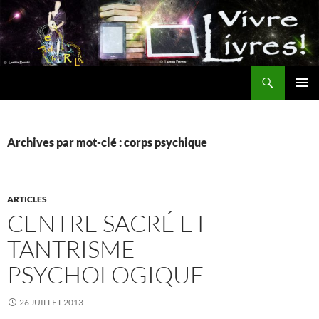
Aller
au
contenu
Recherche
MENU
PRINCI
Archives par mot-clé : corps psychique
ARTICLES
CENTRE SACRÉ ET
TANTRISME
PSYCHOLOGIQUE
26 JUILLET 2013