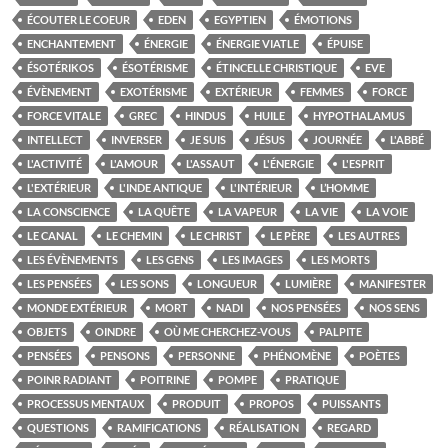
ÉCOUTER LE COEUR
EDEN
EGYPTIEN
ÉMOTIONS
ENCHANTEMENT
ÉNERGIE
ÉNERGIE VIATLE
ÉPUISE
ÉSOTÉRIKOS
ÉSOTÉRISME
ÉTINCELLE CHRISTIQUE
EVE
ÉVÈNEMENT
EXOTÉRISME
EXTÉRIEUR
FEMMES
FORCE
FORCE VITALE
GREC
HINDUS
HUILE
HYPOTHALAMUS
INTELLECT
INVERSER
JE SUIS
JÉSUS
JOURNÉE
L'ABBÉ
L'ACTIVITÉ
L'AMOUR
L'ASSAUT
L'ÉNERGIE
L'ESPRIT
L'EXTÉRIEUR
L'INDE ANTIQUE
L'INTÉRIEUR
L’HOMME
LA CONSCIENCE
LA QUÊTE
LA VAPEUR
LA VIE
LA VOIE
LE CANAL
LE CHEMIN
LE CHRIST
LE PÈRE
LES AUTRES
LES ÉVÈNEMENTS
LES GENS
LES IMAGES
LES MORTS
LES PENSÉES
LES SONS
LONGUEUR
LUMIÈRE
MANIFESTER
MONDE EXTÉRIEUR
MORT
NADI
NOS PENSÉES
NOS SENS
OBJETS
OINDRE
OÙ ME CHERCHEZ-VOUS
PALPITE
PENSÉES
PENSONS
PERSONNE
PHÉNOMÈNE
POÈTES
POINR RADIANT
POITRINE
POMPE
PRATIQUE
PROCESSUS MENTAUX
PRODUIT
PROPOS
PUISSANTS
QUESTIONS
RAMIFICATIONS
RÉALISATION
REGARD