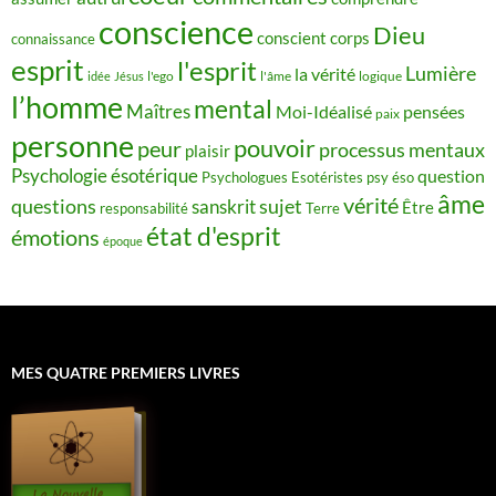
conscience
Dieu
conscient
corps
connaissance
esprit
l'esprit
Lumière
la vérité
idée
Jésus
l'ego
l'âme
logique
l’homme
mental
Maîtres
Moi-Idéalisé
pensées
paix
personne
pouvoir
peur
processus mentaux
plaisir
Psychologie ésotérique
question
Psychologues Esotéristes
psy éso
âme
vérité
questions
sujet
sanskrit
Être
responsabilité
Terre
état d'esprit
émotions
époque
MES QUATRE PREMIERS LIVRES