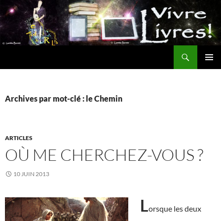
Aller
au
contenu
Recherche
MENU
PRINCI
Archives par mot-clé : le Chemin
ARTICLES
OÙ ME CHERCHEZ-VOUS ?
10 JUIN 2013
L
orsque les deux