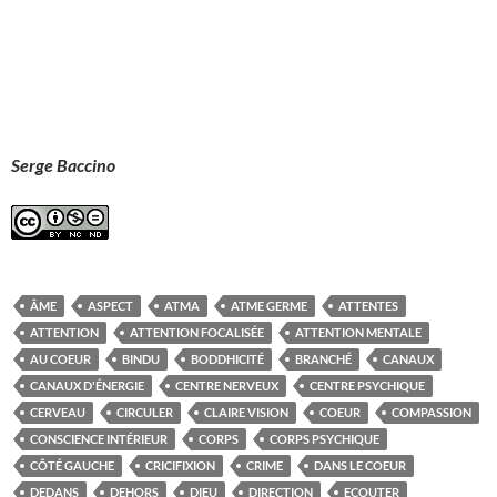
Serge Baccino
ÂME
ASPECT
ATMA
ATME GERME
ATTENTES
ATTENTION
ATTENTION FOCALISÉE
ATTENTION MENTALE
AU COEUR
BINDU
BODDHICITÉ
BRANCHÉ
CANAUX
CANAUX D'ÉNERGIE
CENTRE NERVEUX
CENTRE PSYCHIQUE
CERVEAU
CIRCULER
CLAIRE VISION
COEUR
COMPASSION
CONSCIENCE INTÉRIEUR
CORPS
CORPS PSYCHIQUE
CÔTÉ GAUCHE
CRICIFIXION
CRIME
DANS LE COEUR
DEDANS
DEHORS
DIEU
DIRECTION
ECOUTER