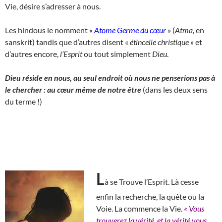
Vie, désire s’adresser à nous.
Les hindous le nomment «
Atome Germe du cœur
» (
Atma,
en
sanskrit) tandis que d’autres disent «
étincelle christique
» et
d’autres encore,
l’Esprit
ou tout simplement
Dieu
.
Dieu réside en nous, au seul endroit où nous ne penserions pas à
le chercher : au cœur même de notre être
(dans les deux sens
du terme !)
L
à se Trouve l’Esprit. Là cesse
enfin la recherche, la quête ou la
Voie. La commence la Vie.
« Vous
trouverez la vérité, et la vérité vous