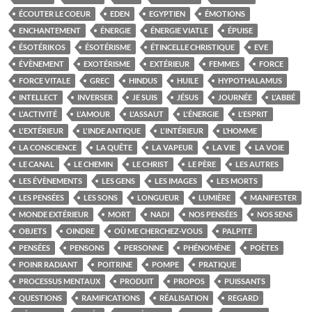
ÉCOUTER LE COEUR
EDEN
EGYPTIEN
ÉMOTIONS
ENCHANTEMENT
ÉNERGIE
ÉNERGIE VIATLE
ÉPUISE
ÉSOTÉRIKOS
ÉSOTÉRISME
ÉTINCELLE CHRISTIQUE
EVE
ÉVÈNEMENT
EXOTÉRISME
EXTÉRIEUR
FEMMES
FORCE
FORCE VITALE
GREC
HINDUS
HUILE
HYPOTHALAMUS
INTELLECT
INVERSER
JE SUIS
JÉSUS
JOURNÉE
L'ABBÉ
L'ACTIVITÉ
L'AMOUR
L'ASSAUT
L'ÉNERGIE
L'ESPRIT
L'EXTÉRIEUR
L'INDE ANTIQUE
L'INTÉRIEUR
L’HOMME
LA CONSCIENCE
LA QUÊTE
LA VAPEUR
LA VIE
LA VOIE
LE CANAL
LE CHEMIN
LE CHRIST
LE PÈRE
LES AUTRES
LES ÉVÈNEMENTS
LES GENS
LES IMAGES
LES MORTS
LES PENSÉES
LES SONS
LONGUEUR
LUMIÈRE
MANIFESTER
MONDE EXTÉRIEUR
MORT
NADI
NOS PENSÉES
NOS SENS
OBJETS
OINDRE
OÙ ME CHERCHEZ-VOUS
PALPITE
PENSÉES
PENSONS
PERSONNE
PHÉNOMÈNE
POÈTES
POINR RADIANT
POITRINE
POMPE
PRATIQUE
PROCESSUS MENTAUX
PRODUIT
PROPOS
PUISSANTS
QUESTIONS
RAMIFICATIONS
RÉALISATION
REGARD