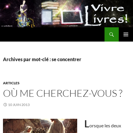
Aller
au
contenu
Recherche
MENU
PRINCI
Archives par mot-clé : se concentrer
ARTICLES
OÙ ME CHERCHEZ-VOUS ?
10 JUIN 2013
L
orsque les deux