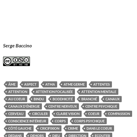
Serge Baccino
ÂME
ASPECT
ATMA
ATME GERME
ATTENTES
ATTENTION
ATTENTION FOCALISÉE
ATTENTION MENTALE
AU COEUR
BINDU
BODDHICITÉ
BRANCHÉ
CANAUX
CANAUX D'ÉNERGIE
CENTRE NERVEUX
CENTRE PSYCHIQUE
CERVEAU
CIRCULER
CLAIRE VISION
COEUR
COMPASSION
CONSCIENCE INTÉRIEUR
CORPS
CORPS PSYCHIQUE
CÔTÉ GAUCHE
CRICIFIXION
CRIME
DANS LE COEUR
DEDANS
DEHORS
DIEU
DIRECTION
ECOUTER