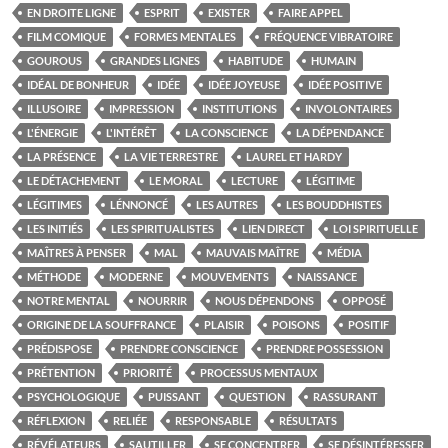
EN DROITE LIGNE
ESPRIT
EXISTER
FAIRE APPEL
FILM COMIQUE
FORMES MENTALES
FRÉQUENCE VIBRATOIRE
GOUROUS
GRANDES LIGNES
HABITUDE
HUMAIN
IDÉAL DE BONHEUR
IDÉE
IDÉE JOYEUSE
IDÉE POSITIVE
ILLUSOIRE
IMPRESSION
INSTITUTIONS
INVOLONTAIRES
L'ÉNERGIE
L'INTÉRÊT
LA CONSCIENCE
LA DÉPENDANCE
LA PRÉSENCE
LA VIE TERRESTRE
LAUREL ET HARDY
LE DÉTACHEMENT
LE MORAL
LECTURE
LÉGITIME
LÉGITIMES
LÉNNONCÉ
LES AUTRES
LES BOUDDHISTES
LES INITIÉS
LES SPIRITUALISTES
LIEN DIRECT
LOI SPIRITUELLE
MAÎTRES À PENSER
MAL
MAUVAIS MAÎTRE
MÉDIA
MÉTHODE
MODERNE
MOUVEMENTS
NAISSANCE
NOTRE MENTAL
NOURRIR
NOUS DÉPENDONS
OPPOSÉ
ORIGINE DE LA SOUFFRANCE
PLAISIR
POISONS
POSITIF
PRÉDISPOSE
PRENDRE CONSCIENCE
PRENDRE POSSESSION
PRÉTENTION
PRIORITÉ
PROCESSUS MENTAUX
PSYCHOLOGIQUE
PUISSANT
QUESTION
RASSURANT
RÉFLEXION
RELIÉE
RESPONSABLE
RÉSULTATS
RÉVÉLATEURS
SAUTILLER
SE CONCENTRER
SE DÉSINTÉRESSER