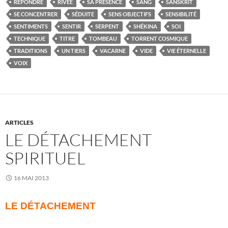
RÉPONDRE
RIVÉE
SA PRÉSENCE
SANG
SANSKRIT
SE CONCENTRER
SÉDUITE
SENS OBJECTIFS
SENSIBILITÉ
SENTIMENTS
SENTIR
SERPENT
SHÉKINA
SOI
TECHNIQUE
TITRE
TOMBEAU
TORRENT COSMIQUE
TRADITIONS
UN TIERS
VACARNE
VIDE
VIE ÉTERNELLE
VOIX
ARTICLES
LE DÉTACHEMENT
SPIRITUEL
16 MAI 2013
LE DÉTACHEMENT