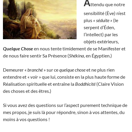
A
ttendu que notre
sensibilité (Ève) n’est
plus
« séduite »
(le
serpent d’Éden,
l’intellect) par les
objets extérieurs,
Quelque Chose
en nous tente timidement de se Manifester et
de nous faire sentir Sa Présence (
Shékina
, en Égyptien.)
Demeurer «
branché
» sur ce
quelque chose
et ne plus rien
entendre et «
voir
» que lui, consiste en la plus haute forme de
Réalisation spirituelle et entraîne la
Boddhicité
(Claire Vision
des choses et des êtres.)
Si vous avez des questions sur l’aspect purement technique de
mes propos, je suis là pour répondre, sinon à vos attentes, du
moins à vos questions !