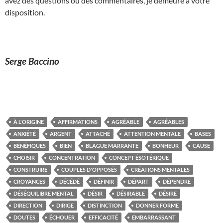
avez des questions ou des commentaires, je demeure à votre
disposition.
Serge Baccino
À L'ORIGINE
AFFIRMATIONS
AGRÉABLE
AGRÉABLES
ANXIÉTÉ
ARGENT
ATTACHÉ
ATTENTION MENTALE
BASES
BÉNÉFIQUES
BIEN
BLAGUE MARRANTE
BONHEUR
CAUSE
CHOISIR
CONCENTRATION
CONCEPT ÉSOTÉRIQUE
CONSTRUIRE
COUPLES D'OPPOSÉS
CRÉATIONS MENTALES
CROYANCES
DÉCÉDÉ
DÉFINIR
DÉPART
DÉPENDRE
DÉSÉQUILIBRE MENTAL
DÉSIR
DÉSIRABLE
DÉSIRE
DIRECTION
DIRIGE
DISTINCTION
DONNER FORME
DOUTES
ÉCHOUER
EFFICACITÉ
EMBARRASSANT