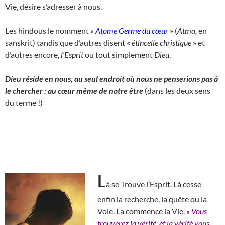
Vie, désire s’adresser à nous.
Les hindous le nomment «
Atome Germe du cœur
» (
Atma,
en
sanskrit) tandis que d’autres disent «
étincelle christique
» et
d’autres encore,
l’Esprit
ou tout simplement
Dieu
.
Dieu réside en nous, au seul endroit où nous ne penserions pas à
le chercher : au cœur même de notre être
(dans les deux sens
du terme !)
L
à se Trouve l’Esprit. Là cesse
enfin la recherche, la quête ou la
Voie. La commence la Vie.
« Vous
trouverez la vérité, et la vérité vous