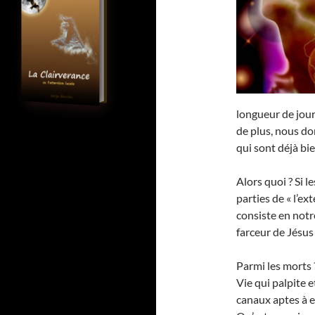
longueur de jou
de plus, nous d
qui sont déjà bi
Alors quoi ? Si l
parties de « l’ext
consiste en not
farceur de Jésus 
Parmi les morts ?
Vie qui palpite e
canaux aptes à e