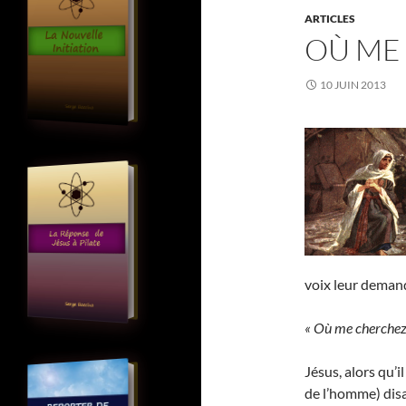
ARTICLES
OÙ ME
10 JUIN 2013
voix leur demand
« Où me cherchez
Jésus, alors qu’i
de l’homme) disa