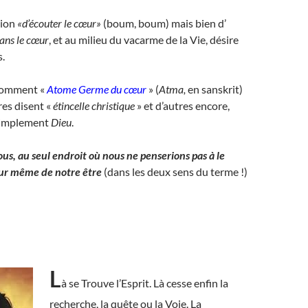
tion
«d’écouter le cœur»
(boum, boum) mais bien d’
ans le cœur
, et au milieu du vacarme de la Vie, désire
s.
 nomment «
Atome Germe du cœur
» (
Atma,
en sanskrit)
res disent «
étincelle christique
» et d’autres encore,
simplement
Dieu
.
us, au seul endroit où nous ne penserions pas à le
œur même de notre être
(dans les deux sens du terme !)
L
à se Trouve l’Esprit. Là cesse enfin la
recherche, la quête ou la Voie. La