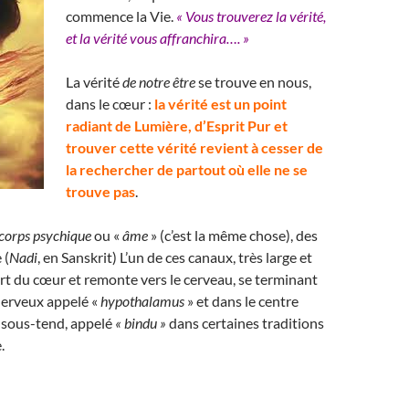
commence la Vie.
« Vous trouverez la vérité,
et la vérité vous affranchira…. »
La vérité
de notre être
se trouve en nous,
dans le cœur :
la vérité est un point
radiant de Lumière, d’Esprit Pur et
trouver cette vérité revient à cesser de
la rechercher de partout où elle ne se
trouve pas
.
corps psychique
ou «
âme
» (c’est la même chose), des
 (
Nadi
, en Sanskrit) L’un de ces canaux, très large et
art du cœur et remonte vers le cerveau, se terminant
nerveux appelé «
hypothalamus
» et dans le centre
 sous-tend, appelé
« bindu »
dans certaines traditions
.