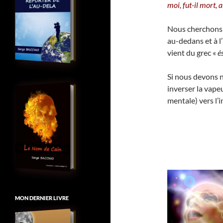
moi, fut-il mort, 
Nous cherchons s
au-dedans et à l’
vient du grec «
é
Si nous devons n
inverser la vape
mentale) vers l’i
MON DERNIER LIVRE