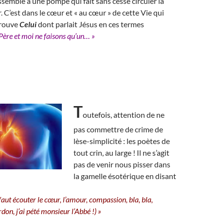
ssemble à une pompe qui fait sans cesse circuler la
r. C’est dans le cœur et « au cœur » de cette Vie qui
Trouve
Celui
dont parlait Jésus en ces termes
 Père et moi ne faisons qu’un… »
T
outefois, attention de ne
pas commettre de crime de
lèse-simplicité : les poètes de
tout crin, au large ! Il ne s’agit
pas de venir nous pisser dans
la gamelle ésotérique en disant
l faut écouter le cœur, l’amour, compassion, bla, bla,
rdon, j’ai pété monsieur l’Abbé !) »