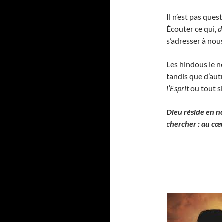
Il n’est pas ques
Écouter ce qui,
d
s’adresser à nou
Les hindous le
tandis que d’aut
l’Esprit
ou tout 
Dieu réside en no
chercher : au c