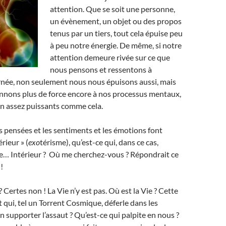
attention. Que se soit une personne,
un évènement, un objet ou des propos
tenus par un tiers, tout cela épuise peu
à peu notre énergie. De même, si notre
attention demeure rivée sur ce que
nous pensons et ressentons à
rnée, non seulement nous nous épuisons aussi, mais
onnons plus de force encore à nos processus mentaux,
en assez puissants comme cela.
es pensées et les sentiments et les émotions font
érieur » (
exo
térisme), qu’est-ce qui, dans ce cas,
re… Intérieur ? Où me cherchez-vous ? Répondrait ce
!
 Certes non ! La Vie n’y est pas. Où est la Vie ? Cette
t qui, tel un Torrent Cosmique, déferle dans les
n supporter l’assaut ? Qu’est-ce qui palpite en nous ?