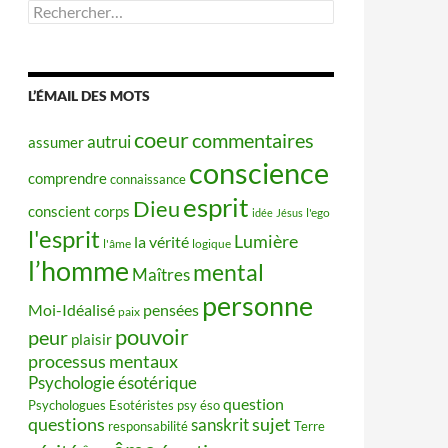
Rechercher :
L’ÉMAIL DES MOTS
coeur
commentaires
autrui
assumer
conscience
comprendre
connaissance
esprit
Dieu
conscient
corps
idée
Jésus
l'ego
l'esprit
Lumière
la vérité
l'âme
logique
l’homme
mental
Maîtres
personne
Moi-Idéalisé
pensées
paix
pouvoir
peur
plaisir
processus mentaux
Psychologie ésotérique
question
Psychologues Esotéristes
psy éso
questions
sujet
sanskrit
responsabilité
Terre