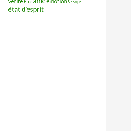
âme
vérité
émotions
Être
époque
état d'esprit