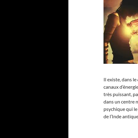
Il existe, dans le
canaux d’énergie
très puissant, p
dans un centre 
psychique qui le
de l’Inde antique