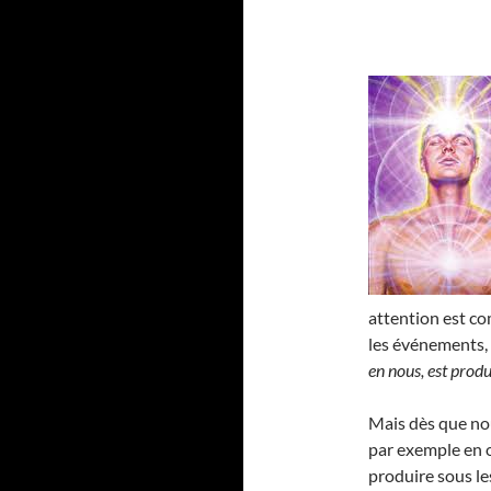
attention est c
les événements, 
en nous, est produ
Mais dès que nou
par exemple en 
produire sous le