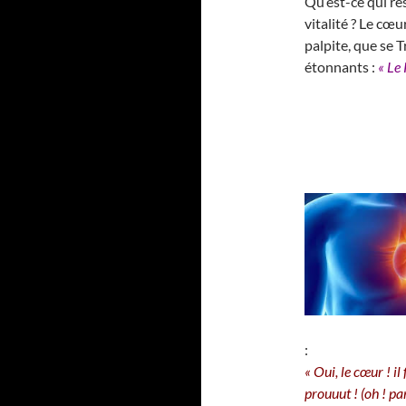
Qu’est-ce qui re
vitalité ? Le cœu
palpite, que se 
étonnants :
« Le
:
« Oui, le cœur ! i
prouuut ! (oh ! pa