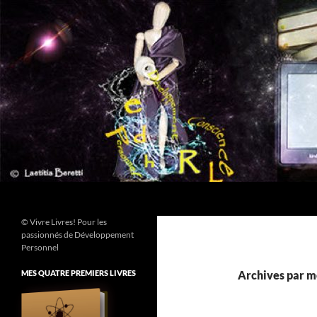
Aller
au
contenu
Recherche
© Vivre Livres! Pour les
passionnés de Développement
Personnel
MES QUATRE PREMIERS LIVRES
Archives par m