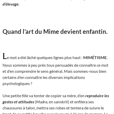
d’élevage.
Quand l’art du Mime devient enfantin.
L
e mot a été lâché quelques lignes plus haut :
MIMÉTISME.
Nous sommes à peu près tous persuadés de connaître ce mot
et d’en comprendre le sens général. Mais sommes-nous bien
certains d’en connaître les diverses implications
psychologiques ?
Une petite fille va tenter de copier sa mère, d’en
reproduire les
gestes et attitudes
(
Mudra
, en sanskrit) et enfilera ses
chaussures à talon, mettra ses robes et tentera de suivre le
tracé de sa petite bouche avec le rouge à lèvres de maman. Le