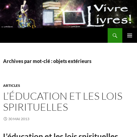
Aller
au
contenu
Recherche
MENU
PRINCI
Archives par mot-clé : objets extérieurs
ARTICLES
L’ÉDUCATION ET LES LOIS
SPIRITUELLES
30 MAI 2013
L’éducation et les lois spirituelles