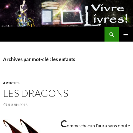
Aller
au
contenu
Recherche
MENU
PRINCI
Archives par mot-clé : les enfants
ARTICLES
LES DRAGONS
5 JUIN 2013
C
omme chacun l’aura sans doute