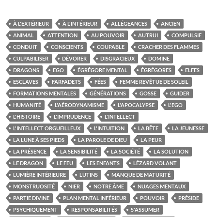
À L'EXTÉRIEUR
À L'INTÉRIEUR
ALLÉGEANCES
ANCIEN
ANIMAL
ATTENTION
AU POUVOIR
AUTRUI
COMPULSIF
CONDUIT
CONSCIENTS
COUPABLE
CRACHER DES FLAMMES
CULPABILISER
DÉVORER
DISGRACIEUX
DOMINE
DRAGONS
EGO
ÉGRÉGORE MENTAL
ÉGRÉGORES
ELFES
ESCLAVES
FARFADETS
FÉES
FEMME REVÊTUE DE SOLEIL
FORMATIONS MENTALES
GÉNÉRATIONS
GOSSE
GUIDER
HUMANITÉ
L'AÉRODYNAMISME
L'APOCALYPSE
L'EGO
L'HISTOIRE
L'IMPRUDENCE
L'INTELLECT
L'INTELLECT ORGUEILLEUX
L'INTUITION
LA BÊTE
LA JEUNESSE
LA LUNE À SES PIEDS
LA PAROLE DE DIEU
LA PEUR
LA PRÉSENCE
LA SENSIBILITÉ
LA SOCIÉTÉ
LA SOLUTION
LE DRAGON
LE FEU
LES ENFANTS
LÉZARD VOLANT
LUMIÈRE INTÉRIEURE
LUTINS
MANQUE DE MATURITÉ
MONSTRUOSITÉ
NIER
NOTRE ÂME
NUAGES MENTAUX
PARTIE DIVINE
PLAN MENTAL INFÉRIEUR
POUVOIR
PRÉSIDE
PSYCHIQUEMENT
RESPONSABILITÉS
S'ASSUMER