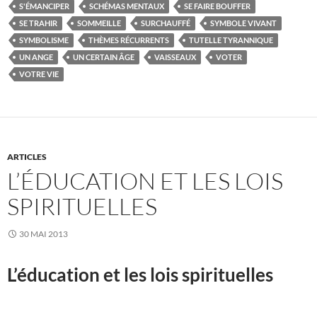
S'ÉMANCIPER
SCHÉMAS MENTAUX
SE FAIRE BOUFFER
SE TRAHIR
SOMMEILLE
SURCHAUFFÉ
SYMBOLE VIVANT
SYMBOLISME
THÈMES RÉCURRENTS
TUTELLE TYRANNIQUE
UN ANGE
UN CERTAIN ÂGE
VAISSEAUX
VOTER
VOTRE VIE
ARTICLES
L’ÉDUCATION ET LES LOIS
SPIRITUELLES
30 MAI 2013
L’éducation et les lois spirituelles