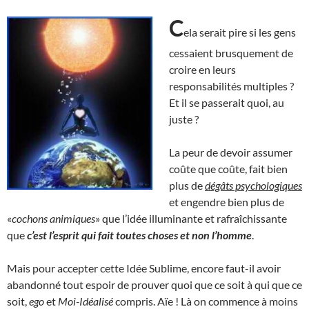
C
ela serait pire si les gens
cessaient brusquement de
croire en leurs
responsabilités multiples ?
Et il se passerait quoi, au
juste ?
La peur de devoir assumer
coûte que coûte, fait bien
plus de
dégâts psychologiques
et engendre bien plus de
«
cochons animiques
» que l’idée illuminante et rafraîchissante
que
c’est l’esprit qui fait toutes choses et non l’homme
.
Mais pour accepter cette Idée Sublime, encore faut-il avoir
abandonné tout espoir de prouver quoi que ce soit à qui que ce
soit,
ego
et
Moi-Idéalisé
compris. Aïe ! Là on commence à moins