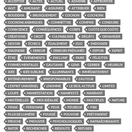
ACCEPTER
ACTES
ACTUEL
ADVENIR
AFFRONTER
AGIT
AMUSANT
ASSUMER
ATTRIBUER
BIEN
BOUDDHA
BRUSQUEMENT
COCHON
COCHONS
COCHONS ANIMIQUES
COMMETTRE
COMPRIS
CONDUIRE
CONSCIENCE
CONSÉQUENCES
CORPS
COÛTE QUE COÛTE
CRÉATIONS
CROIT
CULPABILISER
DÉGÂTS
DEMANDER
DEVOIR
ÉCHECS
ÉGALEMENT
EGO
ENDOSSER
ENGENDRE
ERREUR
ERREURS PRÉSUMÉS
ESPOIR
ESPRIT
ÊTRE
ÉVÈNEMENTS
EXCLUSIF
FAIRE
FÉLICITER
FORMES MENTALES
GAUTAMA
GENS
GERBER
HEUREUX
IDÉE
IDÉE SUBLIME
ILLUMINANTE
IMMÉDIATEMENT
INTÉRIEUREMENT
IRRESPONSABLES
L'AUTEUR
L'ESPRIT UNIVERSEL
L’HOMME
LE SEUL ACTEUR
LIMITES
LOUPE
MANIFESTATION
MANIFESTÉ
MARRANT
MATÉRIELLES
MOI-IDÉALISÉ
MONDE
MULTIPLES
NATURE
PENSE
PERSONNE
PEUR
PEUREUX
PIRE
PLUS DE LUMIÈRE
POUSSÉ
POUVOIR
PRÉTENDENT
PROCHE
PROUVER
PSYCHOLOGIQUES
RAFRAÎCHISSANTE
RATER
RECHERCHER
REDOUTE
REFUSER