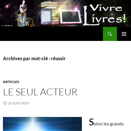
Aller
au
contenu
Recherche
MENU
PRINCI
Archives par mot-clé : réussir
ARTICLES
LE SEUL ACTEUR
25 JUIN 2013
S
elon les grands