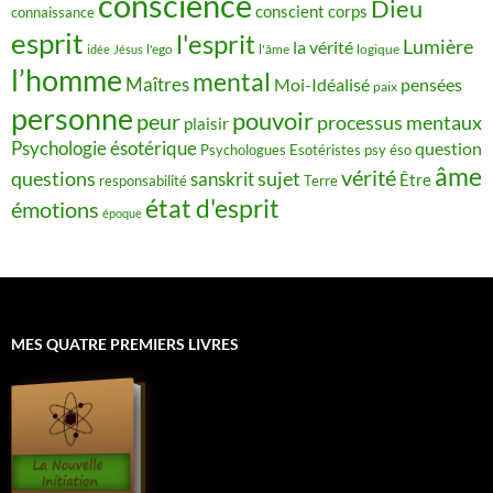
conscience
Dieu
conscient
corps
connaissance
esprit
l'esprit
Lumière
la vérité
idée
Jésus
l'ego
l'âme
logique
l’homme
mental
Maîtres
Moi-Idéalisé
pensées
paix
personne
pouvoir
peur
processus mentaux
plaisir
Psychologie ésotérique
question
Psychologues Esotéristes
psy éso
âme
vérité
questions
sujet
sanskrit
Être
responsabilité
Terre
état d'esprit
émotions
époque
MES QUATRE PREMIERS LIVRES