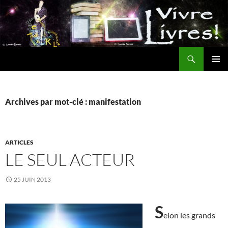
Aller
au
contenu
Recherche
MENU
PRINCI
Archives par mot-clé : manifestation
ARTICLES
LE SEUL ACTEUR
25 JUIN 2013
S
elon les grands