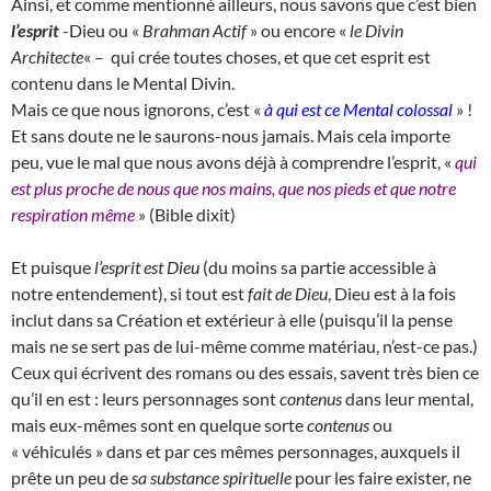
Ainsi, et comme mentionné ailleurs, nous savons que c’est bien
l’esprit
-Dieu ou «
Brahman Actif
» ou encore «
le Divin
Architecte
« – qui crée toutes choses, et que cet esprit est
contenu dans le Mental Divin.
Mais ce que nous ignorons, c’est «
à qui est ce Mental colossal
» !
Et sans doute ne le saurons-nous jamais. Mais cela importe
peu, vue le mal que nous avons déjà à comprendre l’esprit, «
qui
est plus proche de nous que nos mains, que nos pieds et que notre
respiration même
» (Bible dixit)
Et puisque
l’esprit est Dieu
(du moins sa partie accessible à
notre entendement), si tout est
fait de Dieu
, Dieu est à la fois
inclut dans sa Création et extérieur à elle (puisqu’il la pense
mais ne se sert pas de lui-même comme matériau, n’est-ce pas.)
Ceux qui écrivent des romans ou des essais, savent très bien ce
qu’il en est : leurs personnages sont
contenus
dans leur mental,
mais eux-mêmes sont en quelque sorte
contenus
ou
« véhiculés » dans et par ces mêmes personnages, auxquels il
prête un peu de
sa substance spirituelle
pour les faire exister, ne