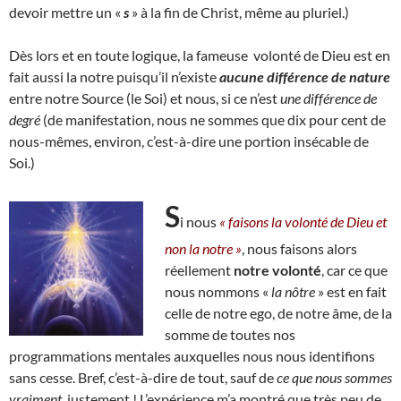
devoir mettre un «
s
» à la fin de Christ, même au pluriel.)
Dès lors et en toute logique, la fameuse volonté de Dieu est en
fait aussi la notre puisqu’il n’existe
aucune différence de nature
entre notre Source (le Soi) et nous, si ce n’est
une différence de
degré
(de manifestation, nous ne sommes que dix pour cent de
nous-mêmes, environ, c’est-à-dire une portion insécable de
Soi.)
S
i nous
« faisons la volonté de Dieu et
non la notre »
, nous faisons alors
réellement
notre volonté
, car ce que
nous nommons «
la nôtre
» est en fait
celle de notre ego, de notre âme, de la
somme de toutes nos
programmations mentales auxquelles nous nous identifions
sans cesse. Bref, c’est-à-dire de tout, sauf de
ce que nous sommes
vraiment,
justement ! L’expérience m’a montré que très peu de