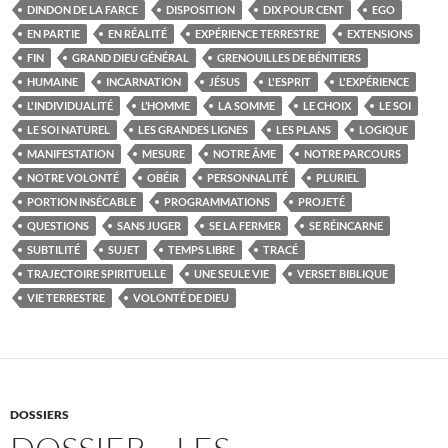
DINDON DE LA FARCE
DISPOSITION
DIX POUR CENT
EGO
EN PARTIE
EN RÉALITÉ
EXPÉRIENCE TERRESTRE
EXTENSIONS
FIN
GRAND DIEU GÉNÉRAL
GRENOUILLES DE BÉNITIERS
HUMAINE
INCARNATION
JÉSUS
L'ESPRIT
L'EXPÉRIENCE
L'INDIVIDUALITÉ
L’HOMME
LA SOMME
LE CHOIX
LE SOI
LE SOI NATUREL
LES GRANDES LIGNES
LES PLANS
LOGIQUE
MANIFESTATION
MESURE
NOTRE ÂME
NOTRE PARCOURS
NOTRE VOLONTÉ
OBÉIR
PERSONNALITÉ
PLURIEL
PORTION INSÉCABLE
PROGRAMMATIONS
PROJETÉ
QUESTIONS
SANS JUGER
SE LA FERMER
SE RÉINCARNE
SUBTILITÉ
SUJET
TEMPS LIBRE
TRACÉ
TRAJECTOIRE SPIRITUELLE
UNE SEULE VIE
VERSET BIBLIQUE
VIE TERRESTRE
VOLONTÉ DE DIEU
DOSSIERS