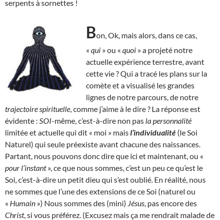
serpents à sornettes !
B
on, Ok, mais alors, dans ce cas,
«
qui
» ou «
quoi
» a projeté notre
actuelle expérience terrestre, avant
cette vie ? Qui a tracé les plans sur la
comète et a visualisé les grandes
lignes de notre parcours, de notre
trajectoire spirituelle
, comme j’aime à le dire ? La réponse est
évidente :
SOI
-même, c’est-à-dire non pas
la personnalité
limitée et actuelle qui dit « moi » mais
l’individualité
(le Soi
Naturel) qui seule préexiste avant chacune des naissances.
Partant, nous pouvons donc dire que ici et maintenant, ou «
pour l’instant
», ce que nous sommes, c’est un peu ce qu’est le
Soi, c’est-à-dire un petit dieu qui s’est oublié. En réalité, nous
ne sommes que l’une des extensions de ce Soi (naturel ou
«
Humain
») Nous sommes des (mini)
Jésus
, pas encore des
Christ
, si vous préférez. (Excusez mais ça me rendrait malade de