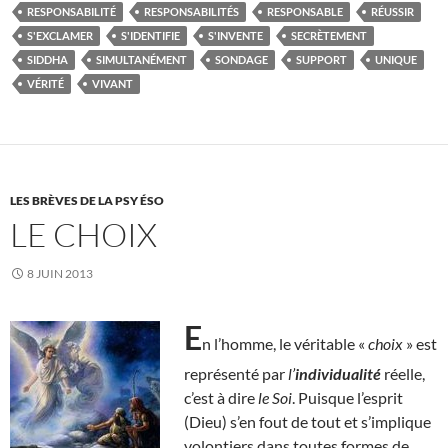
RESPONSABILITÉ
RESPONSABILITÉS
RESPONSABLE
RÉUSSIR
S'EXCLAMER
S'IDENTIFIE
S'INVENTE
SECRÈTEMENT
SIDDHA
SIMULTANÉMENT
SONDAGE
SUPPORT
UNIQUE
VÉRITÉ
VIVANT
LES BRÈVES DE LA PSY ÉSO
LE CHOIX
8 JUIN 2013
E
n l’homme, le véritable «
choix
» est
représenté par
l’
individualité
réelle,
c’est à dire
le Soi
. Puisque l’esprit
(Dieu) s’en fout de tout et s’implique
volontiers dans toutes formes de