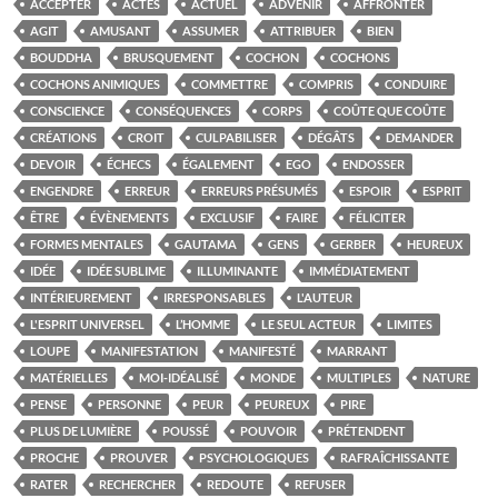
ACCEPTER
ACTES
ACTUEL
ADVENIR
AFFRONTER
AGIT
AMUSANT
ASSUMER
ATTRIBUER
BIEN
BOUDDHA
BRUSQUEMENT
COCHON
COCHONS
COCHONS ANIMIQUES
COMMETTRE
COMPRIS
CONDUIRE
CONSCIENCE
CONSÉQUENCES
CORPS
COÛTE QUE COÛTE
CRÉATIONS
CROIT
CULPABILISER
DÉGÂTS
DEMANDER
DEVOIR
ÉCHECS
ÉGALEMENT
EGO
ENDOSSER
ENGENDRE
ERREUR
ERREURS PRÉSUMÉS
ESPOIR
ESPRIT
ÊTRE
ÉVÈNEMENTS
EXCLUSIF
FAIRE
FÉLICITER
FORMES MENTALES
GAUTAMA
GENS
GERBER
HEUREUX
IDÉE
IDÉE SUBLIME
ILLUMINANTE
IMMÉDIATEMENT
INTÉRIEUREMENT
IRRESPONSABLES
L'AUTEUR
L'ESPRIT UNIVERSEL
L’HOMME
LE SEUL ACTEUR
LIMITES
LOUPE
MANIFESTATION
MANIFESTÉ
MARRANT
MATÉRIELLES
MOI-IDÉALISÉ
MONDE
MULTIPLES
NATURE
PENSE
PERSONNE
PEUR
PEUREUX
PIRE
PLUS DE LUMIÈRE
POUSSÉ
POUVOIR
PRÉTENDENT
PROCHE
PROUVER
PSYCHOLOGIQUES
RAFRAÎCHISSANTE
RATER
RECHERCHER
REDOUTE
REFUSER