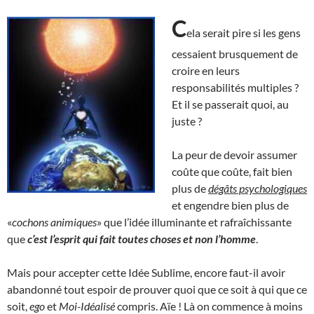
C
ela serait pire si les gens
cessaient brusquement de
croire en leurs
responsabilités multiples ?
Et il se passerait quoi, au
juste ?
La peur de devoir assumer
coûte que coûte, fait bien
plus de
dégâts psychologiques
et engendre bien plus de
«
cochons animiques
» que l’idée illuminante et rafraîchissante
que
c’est l’esprit qui fait toutes choses et non l’homme
.
Mais pour accepter cette Idée Sublime, encore faut-il avoir
abandonné tout espoir de prouver quoi que ce soit à qui que ce
soit,
ego
et
Moi-Idéalisé
compris. Aïe ! Là on commence à moins