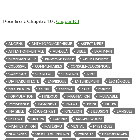
—
Pour lire le Chapitre 10 :
Cliquer ICI
ANCIENS
ANTHROPOMORPHISME
ASPECT MÈRE
ATTENTION MENTALE
AU-DELÀ
BIBLE
BRAHMAN
BRAHMAN ACTIF
BRAHMAN PASSIF
CHRISTIANISME
COLOSSAL
COMMENTAIRES
CONSCIENCE COSMIQUE
COSMIQUE
CRÉATEUR
CRÉATION
DIEU
DIVIN ARCHITECTE
EMPIRIQUE
ENTENDEMENT
ÉSOTÉRIQUE
ÉSOTÉRISTES
ESPRIT
ESSENCE
ÊTRE
FORME
FORMULATION
HINDOUS
IMAGINATION
IMBUVABLE
IMMANENCE
IMMANENT
INCLUT
INFINI
INITIÉS
INVISIBLE
JÉSUS-CHRIST
KYBALION
L'ILLUSION
LANGUES
LE TOUT
LIMITES
LUMIÈRE
MAGES ROUGES
MANIFESTATION
MATÉRIAU
MENTAL
MYSTIQUES
NEURONES
OBJET D'ATTENTION
PARFAITE
PERSONNAGES