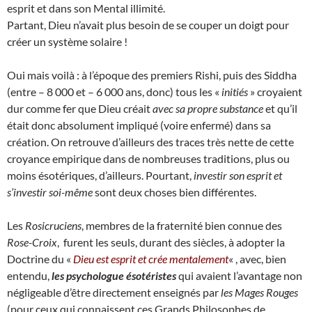
esprit et dans son Mental illimité.
Partant, Dieu n’avait plus besoin de se couper un doigt pour
créer un système solaire !
Oui mais voilà : à l’époque des premiers Rishi, puis des Siddha
(entre – 8 000 et – 6 000 ans, donc) tous les «
initiés
» croyaient
dur comme fer que Dieu créait
avec sa propre substance
et qu’il
était donc absolument impliqué (voire enfermé) dans sa
création. On retrouve d’ailleurs des traces très nette de cette
croyance empirique dans de nombreuses traditions, plus ou
moins ésotériques, d’ailleurs. Pourtant,
investir son esprit et
s’investir soi-même
sont deux choses bien différentes.
Les
Rosicruciens
, membres de la fraternité bien connue des
Rose-Croix
, furent les seuls, durant des siècles, à adopter la
Doctrine du «
Dieu est esprit et crée mentalement
« , avec, bien
entendu,
les psychologue ésotéristes
qui avaient l’avantage non
négligeable d’être directement enseignés par
les Mages Rouges
(pour ceux qui connaissent ces Grands Philosophes de