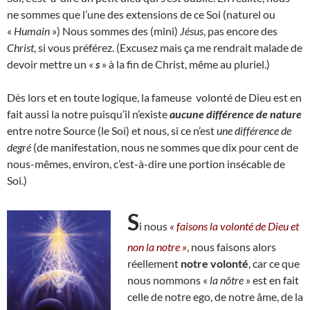
ne sommes que l’une des extensions de ce Soi (naturel ou
«
Humain
») Nous sommes des (mini)
Jésus
, pas encore des
Christ
, si vous préférez. (Excusez mais ça me rendrait malade de
devoir mettre un «
s
» à la fin de Christ, même au pluriel.)
Dès lors et en toute logique, la fameuse volonté de Dieu est en
fait aussi la notre puisqu’il n’existe
aucune différence de nature
entre notre Source (le Soi) et nous, si ce n’est
une différence de
degré
(de manifestation, nous ne sommes que dix pour cent de
nous-mêmes, environ, c’est-à-dire une portion insécable de
Soi.)
S
i nous
« faisons la volonté de Dieu et
non la notre »
, nous faisons alors
réellement
notre volonté
, car ce que
nous nommons «
la nôtre
» est en fait
celle de notre ego, de notre âme, de la