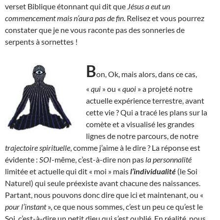
verset Biblique étonnant qui dit que
Jésus a eut un
commencement mais n’aura pas de fin
. Relisez et vous pourrez
constater que je ne vous raconte pas des sonneries de
serpents à sornettes !
B
on, Ok, mais alors, dans ce cas,
«
qui
» ou «
quoi
» a projeté notre
actuelle expérience terrestre, avant
cette vie ? Qui a tracé les plans sur la
comète et a visualisé les grandes
lignes de notre parcours, de notre
trajectoire spirituelle
, comme j’aime à le dire ? La réponse est
évidente :
SOI
-même, c’est-à-dire non pas
la personnalité
limitée et actuelle qui dit « moi » mais
l’individualité
(le Soi
Naturel) qui seule préexiste avant chacune des naissances.
Partant, nous pouvons donc dire que ici et maintenant, ou «
pour l’instant
», ce que nous sommes, c’est un peu ce qu’est le
Soi, c’est-à-dire un petit dieu qui s’est oublié. En réalité, nous