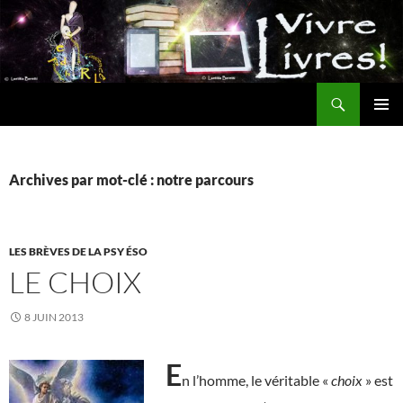
Aller
au
contenu
Recherche
MENU
PRINCI
Archives par mot-clé : notre parcours
LES BRÈVES DE LA PSY ÉSO
LE CHOIX
8 JUIN 2013
E
n l’homme, le véritable «
choix
» est