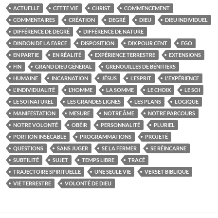
ACTUELLE
CETTE VIE
CHRIST
COMMENCEMENT
COMMENTAIRES
CRÉATION
DEGRÉ
DIEU
DIEU INDIVIDUEL
DIFFÉRENCE DE DEGRÉ
DIFFÉRENCE DE NATURE
DINDON DE LA FARCE
DISPOSITION
DIX POUR CENT
EGO
EN PARTIE
EN RÉALITÉ
EXPÉRIENCE TERRESTRE
EXTENSIONS
FIN
GRAND DIEU GÉNÉRAL
GRENOUILLES DE BÉNITIERS
HUMAINE
INCARNATION
JÉSUS
L'ESPRIT
L'EXPÉRIENCE
L'INDIVIDUALITÉ
L’HOMME
LA SOMME
LE CHOIX
LE SOI
LE SOI NATUREL
LES GRANDES LIGNES
LES PLANS
LOGIQUE
MANIFESTATION
MESURE
NOTRE ÂME
NOTRE PARCOURS
NOTRE VOLONTÉ
OBÉIR
PERSONNALITÉ
PLURIEL
PORTION INSÉCABLE
PROGRAMMATIONS
PROJETÉ
QUESTIONS
SANS JUGER
SE LA FERMER
SE RÉINCARNE
SUBTILITÉ
SUJET
TEMPS LIBRE
TRACÉ
TRAJECTOIRE SPIRITUELLE
UNE SEULE VIE
VERSET BIBLIQUE
VIE TERRESTRE
VOLONTÉ DE DIEU