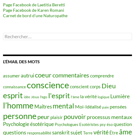
Page Facebook de Laetitia Beretti
Page Facebook de Karen Romani
Carnet de bord d’une Naturopathe
Rechercher :
L’ÉMAIL DES MOTS
coeur
commentaires
autrui
assumer
comprendre
conscience
Dieu
conscient
corps
connaissance
esprit
l'esprit
Lumière
la vérité
idée
Jésus
l'ego
l'âme
logique
l’homme
mental
Maîtres
Moi-Idéalisé
pensées
paix
personne
pouvoir
peur
processus mentaux
plaisir
Psychologie ésotérique
question
Psychologues Esotéristes
psy éso
âme
vérité
questions
sujet
sanskrit
Être
responsabilité
Terre