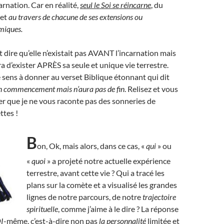
arnation. Car en réalité,
seul le Soi se réincarne
, du
 et
au travers de chacune de ses extensions ou
miques.
 dire qu’elle n’existait pas AVANT l’incarnation mais
ra d’exister APRÈS sa seule et unique vie terrestre.
le sens à donner au verset Biblique étonnant qui dit
un commencement mais n’aura pas de fin
. Relisez et vous
r que je ne vous raconte pas des sonneries de
ttes !
B
on, Ok, mais alors, dans ce cas, «
qui
» ou
«
quoi
» a projeté notre actuelle expérience
terrestre, avant cette vie ? Qui a tracé les
plans sur la comète et a visualisé les grandes
lignes de notre parcours, de notre
trajectoire
spirituelle
, comme j’aime à le dire ? La réponse
I
-même, c’est-à-dire non pas
la personnalité
limitée et