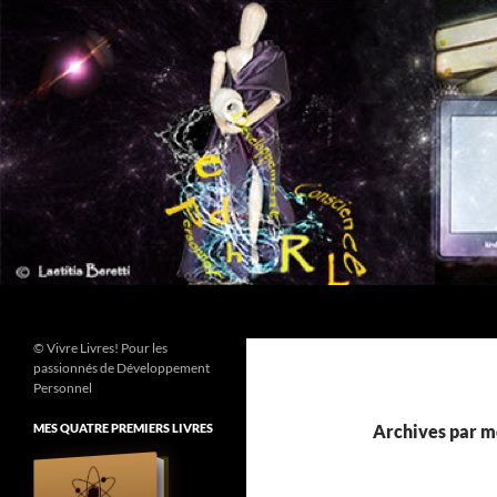
Aller
au
contenu
Recherche
© Vivre Livres! Pour les
passionnés de Développement
Personnel
MES QUATRE PREMIERS LIVRES
Archives par mo