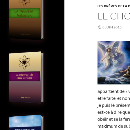
LES BRÈVES DE LA 
LE CHO
8 JUIN 2013
appartient de «
être faite, et no
je puis le présen
est-ce à dire que
obéir et se la fe
maximum de sub