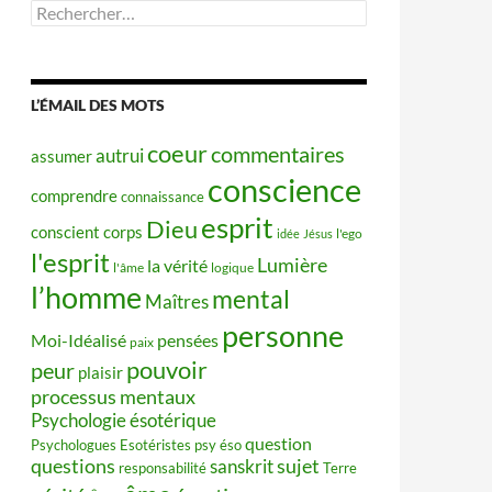
Rechercher :
L’ÉMAIL DES MOTS
coeur
commentaires
autrui
assumer
conscience
comprendre
connaissance
esprit
Dieu
conscient
corps
idée
Jésus
l'ego
l'esprit
Lumière
la vérité
l'âme
logique
l’homme
mental
Maîtres
personne
Moi-Idéalisé
pensées
paix
pouvoir
peur
plaisir
processus mentaux
Psychologie ésotérique
question
Psychologues Esotéristes
psy éso
questions
sujet
sanskrit
responsabilité
Terre