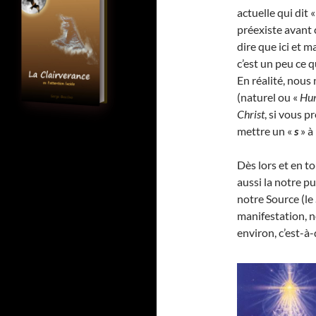
actuelle qui dit 
préexiste avant
dire que ici et m
c’est un peu ce qu
En réalité, nous
(naturel ou «
Hu
Christ
, si vous 
mettre un «
s
» à
Dès lors et en t
aussi la notre pu
notre Source (le 
manifestation, 
environ, c’est-à-