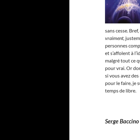
sans cesse. Bref,
vraiment,
justem
personnes compr
et s’affolent à l
malgré tout ce qu
pour vrai. Or do
si vous avez des
pour le faire, je
temps de libre.
Serge Baccino