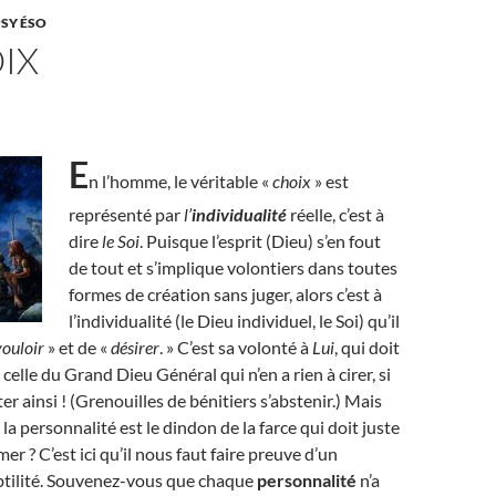
PSY ÉSO
IX
E
n l’homme, le véritable «
choix
» est
représenté par
l’
individualité
réelle, c’est à
dire
le Soi
. Puisque l’esprit (Dieu) s’en fout
de tout et s’implique volontiers dans toutes
formes de création sans juger, alors c’est à
l’individualité (le Dieu individuel, le Soi) qu’il
vouloir
» et de «
désirer
. » C’est sa volonté à
Lui
, qui doit
n celle du Grand Dieu Général qui n’en a rien à cirer, si
ter ainsi ! (Grenouilles de bénitiers s’abstenir.) Mais
 la personnalité est le dindon de la farce qui doit juste
rmer ? C’est ici qu’il nous faut faire preuve d’un
tilité. Souvenez-vous que chaque
personnalité
n’a