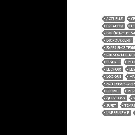
ACTUELLE
CE
CRÉATION
D
DIFFÉRENCE DE N
DIX POUR CENT
EXPÉRIENCE TERR
GRENOUILLES DE 
L'ESPRIT
L'EX
LE CHOIX
LE 
LOGIQUE
MA
NOTRE PARCOUR
PLURIEL
POR
QUESTIONS
SUJET
TEMPS
UNE SEULE VIE