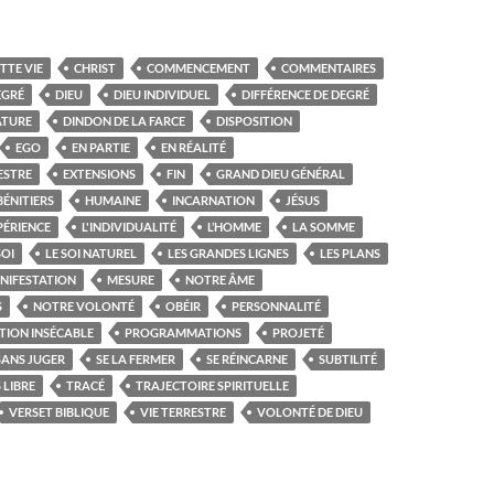
TTE VIE
CHRIST
COMMENCEMENT
COMMENTAIRES
EGRÉ
DIEU
DIEU INDIVIDUEL
DIFFÉRENCE DE DEGRÉ
ATURE
DINDON DE LA FARCE
DISPOSITION
EGO
EN PARTIE
EN RÉALITÉ
ESTRE
EXTENSIONS
FIN
GRAND DIEU GÉNÉRAL
BÉNITIERS
HUMAINE
INCARNATION
JÉSUS
PÉRIENCE
L'INDIVIDUALITÉ
L’HOMME
LA SOMME
SOI
LE SOI NATUREL
LES GRANDES LIGNES
LES PLANS
NIFESTATION
MESURE
NOTRE ÂME
S
NOTRE VOLONTÉ
OBÉIR
PERSONNALITÉ
TION INSÉCABLE
PROGRAMMATIONS
PROJETÉ
SANS JUGER
SE LA FERMER
SE RÉINCARNE
SUBTILITÉ
 LIBRE
TRACÉ
TRAJECTOIRE SPIRITUELLE
VERSET BIBLIQUE
VIE TERRESTRE
VOLONTÉ DE DIEU