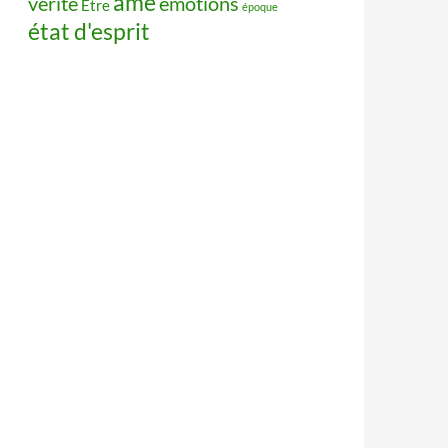
âme
vérité
émotions
Être
époque
état d'esprit