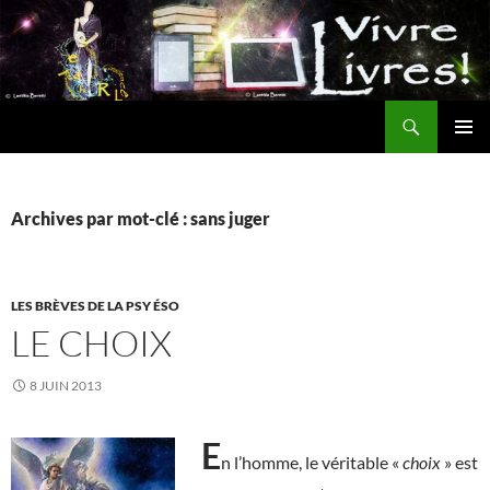
Aller
au
contenu
Recherche
MENU
PRINCI
Archives par mot-clé : sans juger
LES BRÈVES DE LA PSY ÉSO
LE CHOIX
8 JUIN 2013
E
n l’homme, le véritable «
choix
» est