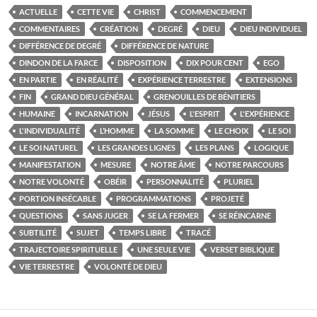
ACTUELLE
CETTE VIE
CHRIST
COMMENCEMENT
COMMENTAIRES
CRÉATION
DEGRÉ
DIEU
DIEU INDIVIDUEL
DIFFÉRENCE DE DEGRÉ
DIFFÉRENCE DE NATURE
DINDON DE LA FARCE
DISPOSITION
DIX POUR CENT
EGO
EN PARTIE
EN RÉALITÉ
EXPÉRIENCE TERRESTRE
EXTENSIONS
FIN
GRAND DIEU GÉNÉRAL
GRENOUILLES DE BÉNITIERS
HUMAINE
INCARNATION
JÉSUS
L'ESPRIT
L'EXPÉRIENCE
L'INDIVIDUALITÉ
L’HOMME
LA SOMME
LE CHOIX
LE SOI
LE SOI NATUREL
LES GRANDES LIGNES
LES PLANS
LOGIQUE
MANIFESTATION
MESURE
NOTRE ÂME
NOTRE PARCOURS
NOTRE VOLONTÉ
OBÉIR
PERSONNALITÉ
PLURIEL
PORTION INSÉCABLE
PROGRAMMATIONS
PROJETÉ
QUESTIONS
SANS JUGER
SE LA FERMER
SE RÉINCARNE
SUBTILITÉ
SUJET
TEMPS LIBRE
TRACÉ
TRAJECTOIRE SPIRITUELLE
UNE SEULE VIE
VERSET BIBLIQUE
VIE TERRESTRE
VOLONTÉ DE DIEU