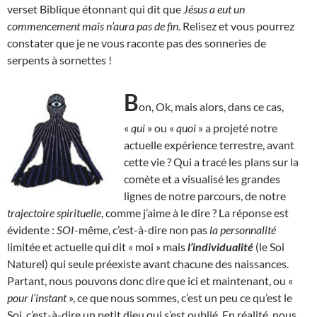
verset Biblique étonnant qui dit que
Jésus a eut un
commencement mais n’aura pas de fin
. Relisez et vous pourrez
constater que je ne vous raconte pas des sonneries de
serpents à sornettes !
B
on, Ok, mais alors, dans ce cas,
«
qui
» ou «
quoi
» a projeté notre
actuelle expérience terrestre, avant
cette vie ? Qui a tracé les plans sur la
comète et a visualisé les grandes
lignes de notre parcours, de notre
trajectoire spirituelle
, comme j’aime à le dire ? La réponse est
évidente :
SOI
-même, c’est-à-dire non pas
la personnalité
limitée et actuelle qui dit « moi » mais
l’individualité
(le Soi
Naturel) qui seule préexiste avant chacune des naissances.
Partant, nous pouvons donc dire que ici et maintenant, ou «
pour l’instant
», ce que nous sommes, c’est un peu ce qu’est le
Soi, c’est-à-dire un petit dieu qui s’est oublié. En réalité, nous