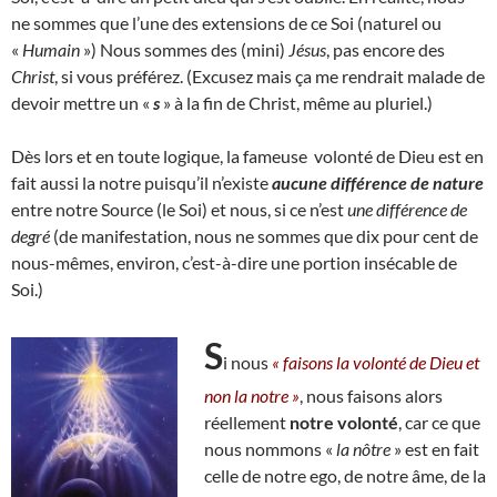
ne sommes que l’une des extensions de ce Soi (naturel ou
«
Humain
») Nous sommes des (mini)
Jésus
, pas encore des
Christ
, si vous préférez. (Excusez mais ça me rendrait malade de
devoir mettre un «
s
» à la fin de Christ, même au pluriel.)
Dès lors et en toute logique, la fameuse volonté de Dieu est en
fait aussi la notre puisqu’il n’existe
aucune différence de nature
entre notre Source (le Soi) et nous, si ce n’est
une différence de
degré
(de manifestation, nous ne sommes que dix pour cent de
nous-mêmes, environ, c’est-à-dire une portion insécable de
Soi.)
S
i nous
« faisons la volonté de Dieu et
non la notre »
, nous faisons alors
réellement
notre volonté
, car ce que
nous nommons «
la nôtre
» est en fait
celle de notre ego, de notre âme, de la