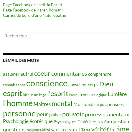
Page Facebook de Laetitia Beretti
Page Facebook de Karen Romani
Carnet de bord d’une Naturopathe
Rechercher :
L’ÉMAIL DES MOTS
coeur
commentaires
autrui
assumer
comprendre
conscience
Dieu
conscient
corps
connaissance
esprit
l'esprit
Lumière
la vérité
idée
Jésus
l'ego
l'âme
logique
l’homme
mental
Maîtres
Moi-Idéalisé
pensées
paix
personne
pouvoir
peur
processus mentaux
plaisir
Psychologie ésotérique
question
Psychologues Esotéristes
psy éso
âme
vérité
questions
sujet
sanskrit
Être
responsabilité
Terre