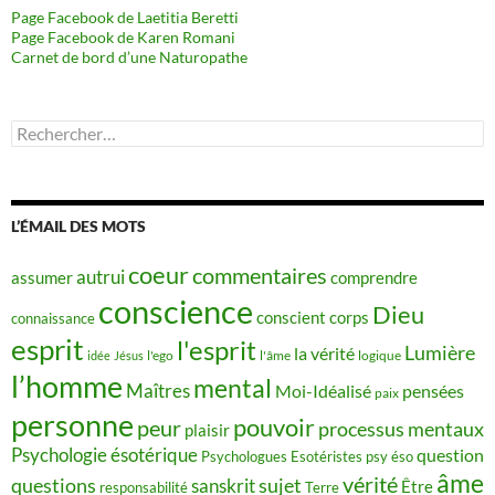
Page Facebook de Laetitia Beretti
Page Facebook de Karen Romani
Carnet de bord d’une Naturopathe
Rechercher :
L’ÉMAIL DES MOTS
coeur
commentaires
autrui
assumer
comprendre
conscience
Dieu
conscient
corps
connaissance
esprit
l'esprit
Lumière
la vérité
idée
Jésus
l'ego
l'âme
logique
l’homme
mental
Maîtres
Moi-Idéalisé
pensées
paix
personne
pouvoir
peur
processus mentaux
plaisir
Psychologie ésotérique
question
Psychologues Esotéristes
psy éso
âme
vérité
questions
sujet
sanskrit
Être
responsabilité
Terre