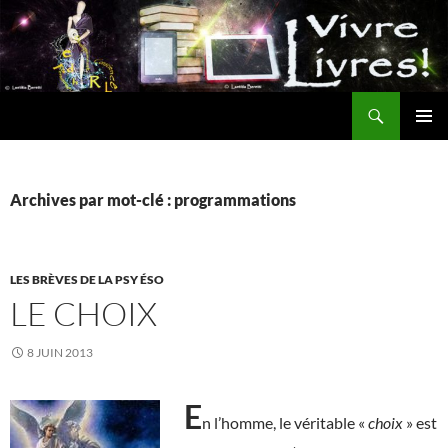
Aller
au
contenu
Recherche
MENU
PRINCI
Archives par mot-clé : programmations
LES BRÈVES DE LA PSY ÉSO
LE CHOIX
8 JUIN 2013
E
n l’homme, le véritable «
choix
» est