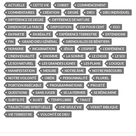
ACTUELLE
CETTE VIE
CHRIST
COMMENCEMENT
COMMENTAIRES
CRÉATION
DEGRÉ
DIEU
DIEU INDIVIDUEL
DIFFÉRENCE DE DEGRÉ
DIFFÉRENCE DE NATURE
DINDON DE LA FARCE
DISPOSITION
DIX POUR CENT
EGO
EN PARTIE
EN RÉALITÉ
EXPÉRIENCE TERRESTRE
EXTENSIONS
FIN
GRAND DIEU GÉNÉRAL
GRENOUILLES DE BÉNITIERS
HUMAINE
INCARNATION
JÉSUS
L'ESPRIT
L'EXPÉRIENCE
L'INDIVIDUALITÉ
L’HOMME
LA SOMME
LE CHOIX
LE SOI
LE SOI NATUREL
LES GRANDES LIGNES
LES PLANS
LOGIQUE
MANIFESTATION
MESURE
NOTRE ÂME
NOTRE PARCOURS
NOTRE VOLONTÉ
OBÉIR
PERSONNALITÉ
PLURIEL
PORTION INSÉCABLE
PROGRAMMATIONS
PROJETÉ
QUESTIONS
SANS JUGER
SE LA FERMER
SE RÉINCARNE
SUBTILITÉ
SUJET
TEMPS LIBRE
TRACÉ
TRAJECTOIRE SPIRITUELLE
UNE SEULE VIE
VERSET BIBLIQUE
VIE TERRESTRE
VOLONTÉ DE DIEU