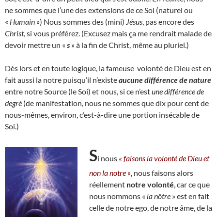
ne sommes que l’une des extensions de ce Soi (naturel ou
«
Humain
») Nous sommes des (mini)
Jésus
, pas encore des
Christ
, si vous préférez. (Excusez mais ça me rendrait malade de
devoir mettre un «
s
» à la fin de Christ, même au pluriel.)
Dès lors et en toute logique, la fameuse volonté de Dieu est en
fait aussi la notre puisqu’il n’existe
aucune différence de nature
entre notre Source (le Soi) et nous, si ce n’est
une différence de
degré
(de manifestation, nous ne sommes que dix pour cent de
nous-mêmes, environ, c’est-à-dire une portion insécable de
Soi.)
S
i nous
« faisons la volonté de Dieu et
non la notre »
, nous faisons alors
réellement
notre volonté
, car ce que
nous nommons «
la nôtre
» est en fait
celle de notre ego, de notre âme, de la