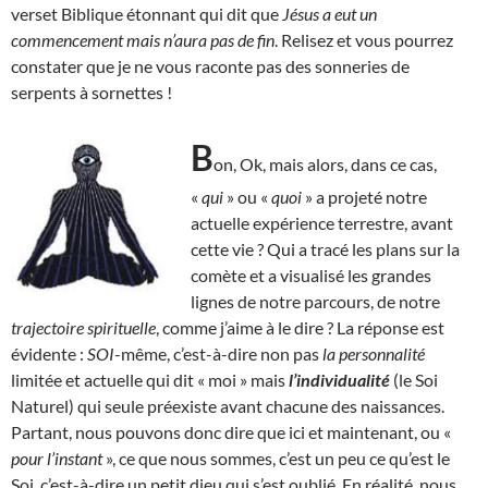
verset Biblique étonnant qui dit que
Jésus a eut un
commencement mais n’aura pas de fin
. Relisez et vous pourrez
constater que je ne vous raconte pas des sonneries de
serpents à sornettes !
B
on, Ok, mais alors, dans ce cas,
«
qui
» ou «
quoi
» a projeté notre
actuelle expérience terrestre, avant
cette vie ? Qui a tracé les plans sur la
comète et a visualisé les grandes
lignes de notre parcours, de notre
trajectoire spirituelle
, comme j’aime à le dire ? La réponse est
évidente :
SOI
-même, c’est-à-dire non pas
la personnalité
limitée et actuelle qui dit « moi » mais
l’individualité
(le Soi
Naturel) qui seule préexiste avant chacune des naissances.
Partant, nous pouvons donc dire que ici et maintenant, ou «
pour l’instant
», ce que nous sommes, c’est un peu ce qu’est le
Soi, c’est-à-dire un petit dieu qui s’est oublié. En réalité, nous