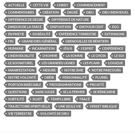
ACTUELLE
CETTE VIE
CHRIST
COMMENCEMENT
COMMENTAIRES
CRÉATION
DEGRÉ
DIEU
DIEU INDIVIDUEL
DIFFÉRENCE DE DEGRÉ
DIFFÉRENCE DE NATURE
DINDON DE LA FARCE
DISPOSITION
DIX POUR CENT
EGO
EN PARTIE
EN RÉALITÉ
EXPÉRIENCE TERRESTRE
EXTENSIONS
FIN
GRAND DIEU GÉNÉRAL
GRENOUILLES DE BÉNITIERS
HUMAINE
INCARNATION
JÉSUS
L'ESPRIT
L'EXPÉRIENCE
L'INDIVIDUALITÉ
L’HOMME
LA SOMME
LE CHOIX
LE SOI
LE SOI NATUREL
LES GRANDES LIGNES
LES PLANS
LOGIQUE
MANIFESTATION
MESURE
NOTRE ÂME
NOTRE PARCOURS
NOTRE VOLONTÉ
OBÉIR
PERSONNALITÉ
PLURIEL
PORTION INSÉCABLE
PROGRAMMATIONS
PROJETÉ
QUESTIONS
SANS JUGER
SE LA FERMER
SE RÉINCARNE
SUBTILITÉ
SUJET
TEMPS LIBRE
TRACÉ
TRAJECTOIRE SPIRITUELLE
UNE SEULE VIE
VERSET BIBLIQUE
VIE TERRESTRE
VOLONTÉ DE DIEU