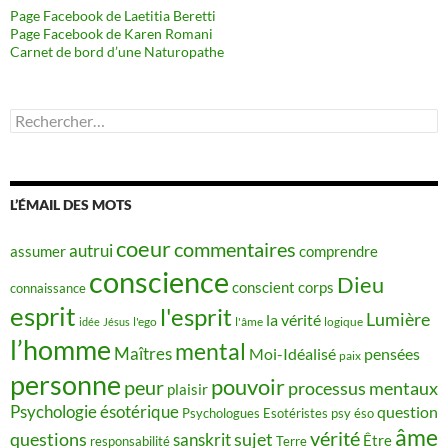
Page Facebook de Laetitia Beretti
Page Facebook de Karen Romani
Carnet de bord d’une Naturopathe
Rechercher :
L’ÉMAIL DES MOTS
coeur
commentaires
autrui
assumer
comprendre
conscience
Dieu
conscient
corps
connaissance
esprit
l'esprit
Lumière
la vérité
idée
Jésus
l'ego
l'âme
logique
l’homme
mental
Maîtres
Moi-Idéalisé
pensées
paix
personne
pouvoir
peur
processus mentaux
plaisir
Psychologie ésotérique
question
Psychologues Esotéristes
psy éso
âme
vérité
questions
sujet
sanskrit
Être
responsabilité
Terre