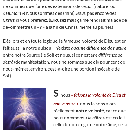
ne sommes que l’une des extensions de ce Soi (naturel ou
«
Humain
») Nous sommes des (mini)
Jésus
, pas encore des
Christ
, si vous préférez. (Excusez mais ça me rendrait malade de
devoir mettre un «
s
» à la fin de Christ, même au pluriel.)
Dès lors et en toute logique, la fameuse volonté de Dieu est en
fait aussi la notre puisqu’il n’existe
aucune différence de nature
entre notre Source (le Soi) et nous, si ce n’est
une différence de
degré
(de manifestation, nous ne sommes que dix pour cent de
nous-mêmes, environ, c’est-à-dire une portion insécable de
Soi.)
S
i nous
« faisons la volonté de Dieu et
non la notre »
, nous faisons alors
réellement
notre volonté
, car ce que
nous nommons «
la nôtre
» est en fait
celle de notre ego, de notre âme, de la