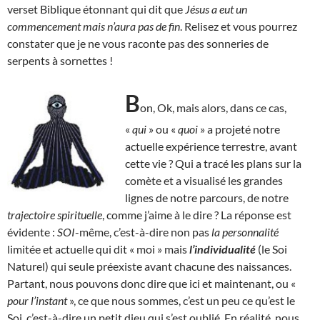
verset Biblique étonnant qui dit que
Jésus a eut un
commencement mais n’aura pas de fin
. Relisez et vous pourrez
constater que je ne vous raconte pas des sonneries de
serpents à sornettes !
B
on, Ok, mais alors, dans ce cas,
«
qui
» ou «
quoi
» a projeté notre
actuelle expérience terrestre, avant
cette vie ? Qui a tracé les plans sur la
comète et a visualisé les grandes
lignes de notre parcours, de notre
trajectoire spirituelle
, comme j’aime à le dire ? La réponse est
évidente :
SOI
-même, c’est-à-dire non pas
la personnalité
limitée et actuelle qui dit « moi » mais
l’individualité
(le Soi
Naturel) qui seule préexiste avant chacune des naissances.
Partant, nous pouvons donc dire que ici et maintenant, ou «
pour l’instant
», ce que nous sommes, c’est un peu ce qu’est le
Soi, c’est-à-dire un petit dieu qui s’est oublié. En réalité, nous