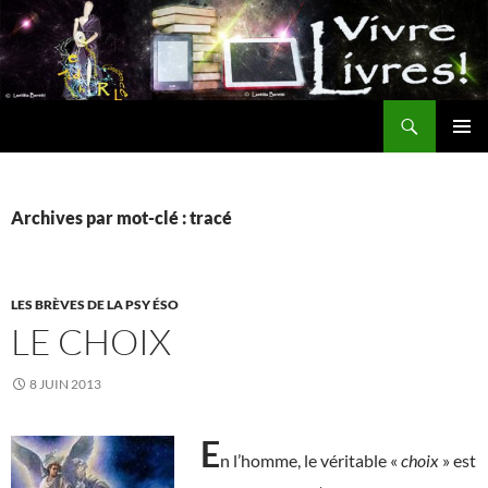
Aller
au
contenu
Recherche
MENU
PRINCI
Archives par mot-clé : tracé
LES BRÈVES DE LA PSY ÉSO
LE CHOIX
8 JUIN 2013
E
n l’homme, le véritable «
choix
» est