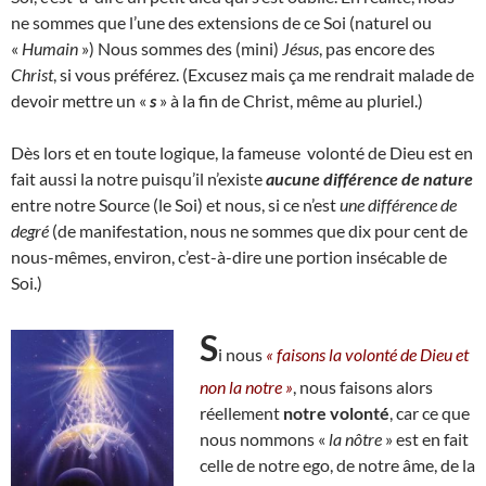
ne sommes que l’une des extensions de ce Soi (naturel ou
«
Humain
») Nous sommes des (mini)
Jésus
, pas encore des
Christ
, si vous préférez. (Excusez mais ça me rendrait malade de
devoir mettre un «
s
» à la fin de Christ, même au pluriel.)
Dès lors et en toute logique, la fameuse volonté de Dieu est en
fait aussi la notre puisqu’il n’existe
aucune différence de nature
entre notre Source (le Soi) et nous, si ce n’est
une différence de
degré
(de manifestation, nous ne sommes que dix pour cent de
nous-mêmes, environ, c’est-à-dire une portion insécable de
Soi.)
S
i nous
« faisons la volonté de Dieu et
non la notre »
, nous faisons alors
réellement
notre volonté
, car ce que
nous nommons «
la nôtre
» est en fait
celle de notre ego, de notre âme, de la