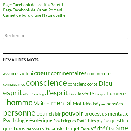
Page Facebook de Laetitia Beretti
Page Facebook de Karen Romani
Carnet de bord d’une Naturopathe
Rechercher :
L’ÉMAIL DES MOTS
coeur
commentaires
autrui
assumer
comprendre
conscience
Dieu
conscient
corps
connaissance
esprit
l'esprit
Lumière
la vérité
idée
Jésus
l'ego
l'âme
logique
l’homme
mental
Maîtres
Moi-Idéalisé
pensées
paix
personne
pouvoir
peur
processus mentaux
plaisir
Psychologie ésotérique
question
Psychologues Esotéristes
psy éso
âme
vérité
questions
sujet
sanskrit
Être
responsabilité
Terre