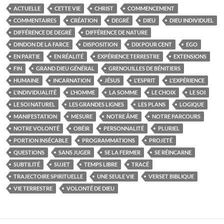
ACTUELLE
CETTE VIE
CHRIST
COMMENCEMENT
COMMENTAIRES
CRÉATION
DEGRÉ
DIEU
DIEU INDIVIDUEL
DIFFÉRENCE DE DEGRÉ
DIFFÉRENCE DE NATURE
DINDON DE LA FARCE
DISPOSITION
DIX POUR CENT
EGO
EN PARTIE
EN RÉALITÉ
EXPÉRIENCE TERRESTRE
EXTENSIONS
FIN
GRAND DIEU GÉNÉRAL
GRENOUILLES DE BÉNITIERS
HUMAINE
INCARNATION
JÉSUS
L'ESPRIT
L'EXPÉRIENCE
L'INDIVIDUALITÉ
L’HOMME
LA SOMME
LE CHOIX
LE SOI
LE SOI NATUREL
LES GRANDES LIGNES
LES PLANS
LOGIQUE
MANIFESTATION
MESURE
NOTRE ÂME
NOTRE PARCOURS
NOTRE VOLONTÉ
OBÉIR
PERSONNALITÉ
PLURIEL
PORTION INSÉCABLE
PROGRAMMATIONS
PROJETÉ
QUESTIONS
SANS JUGER
SE LA FERMER
SE RÉINCARNE
SUBTILITÉ
SUJET
TEMPS LIBRE
TRACÉ
TRAJECTOIRE SPIRITUELLE
UNE SEULE VIE
VERSET BIBLIQUE
VIE TERRESTRE
VOLONTÉ DE DIEU