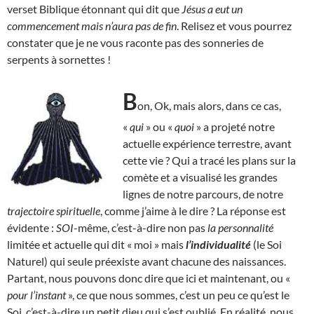
verset Biblique étonnant qui dit que
Jésus a eut un
commencement mais n’aura pas de fin
. Relisez et vous pourrez
constater que je ne vous raconte pas des sonneries de
serpents à sornettes !
B
on, Ok, mais alors, dans ce cas,
«
qui
» ou «
quoi
» a projeté notre
actuelle expérience terrestre, avant
cette vie ? Qui a tracé les plans sur la
comète et a visualisé les grandes
lignes de notre parcours, de notre
trajectoire spirituelle
, comme j’aime à le dire ? La réponse est
évidente :
SOI
-même, c’est-à-dire non pas
la personnalité
limitée et actuelle qui dit « moi » mais
l’individualité
(le Soi
Naturel) qui seule préexiste avant chacune des naissances.
Partant, nous pouvons donc dire que ici et maintenant, ou «
pour l’instant
», ce que nous sommes, c’est un peu ce qu’est le
Soi, c’est-à-dire un petit dieu qui s’est oublié. En réalité, nous