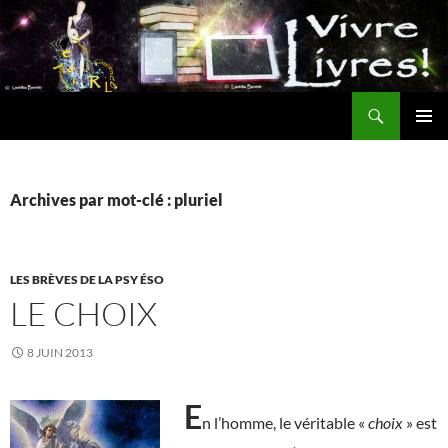
Aller
au
contenu
Recherche
MENU
PRINCI
Archives par mot-clé : pluriel
LES BRÈVES DE LA PSY ÉSO
LE CHOIX
8 JUIN 2013
E
n l’homme, le véritable «
choix
» est