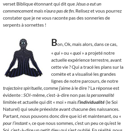
verset Biblique étonnant qui dit que
Jésus a eut un
commencement mais n’aura pas de fin
. Relisez et vous pourrez
constater que je ne vous raconte pas des sonneries de
serpents à sornettes !
B
on, Ok, mais alors, dans ce cas,
«
qui
» ou «
quoi
» a projeté notre
actuelle expérience terrestre, avant
cette vie ? Qui a tracé les plans sur la
comète et a visualisé les grandes
lignes de notre parcours, de notre
trajectoire spirituelle
, comme j’aime à le dire ? La réponse est
évidente :
SOI
-même, c’est-à-dire non pas
la personnalité
limitée et actuelle qui dit « moi » mais
l’individualité
(le Soi
Naturel) qui seule préexiste avant chacune des naissances.
Partant, nous pouvons donc dire que ici et maintenant, ou «
pour l’instant
», ce que nous sommes, c’est un peu ce qu’est le
Soi, c’est-à-dire un petit dieu qui s’est oublié. En réalité, nous