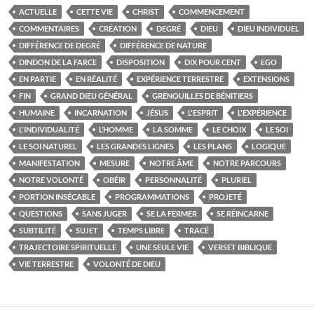
ACTUELLE
CETTE VIE
CHRIST
COMMENCEMENT
COMMENTAIRES
CRÉATION
DEGRÉ
DIEU
DIEU INDIVIDUEL
DIFFÉRENCE DE DEGRÉ
DIFFÉRENCE DE NATURE
DINDON DE LA FARCE
DISPOSITION
DIX POUR CENT
EGO
EN PARTIE
EN RÉALITÉ
EXPÉRIENCE TERRESTRE
EXTENSIONS
FIN
GRAND DIEU GÉNÉRAL
GRENOUILLES DE BÉNITIERS
HUMAINE
INCARNATION
JÉSUS
L'ESPRIT
L'EXPÉRIENCE
L'INDIVIDUALITÉ
L’HOMME
LA SOMME
LE CHOIX
LE SOI
LE SOI NATUREL
LES GRANDES LIGNES
LES PLANS
LOGIQUE
MANIFESTATION
MESURE
NOTRE ÂME
NOTRE PARCOURS
NOTRE VOLONTÉ
OBÉIR
PERSONNALITÉ
PLURIEL
PORTION INSÉCABLE
PROGRAMMATIONS
PROJETÉ
QUESTIONS
SANS JUGER
SE LA FERMER
SE RÉINCARNE
SUBTILITÉ
SUJET
TEMPS LIBRE
TRACÉ
TRAJECTOIRE SPIRITUELLE
UNE SEULE VIE
VERSET BIBLIQUE
VIE TERRESTRE
VOLONTÉ DE DIEU