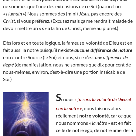
ne sommes que l’une des extensions de ce Soi (naturel ou
«
Humain
») Nous sommes des (mini)
Jésus
, pas encore des
Christ
, si vous préférez. (Excusez mais ça me rendrait malade de
devoir mettre un «
s
» à la fin de Christ, même au pluriel.)
Dès lors et en toute logique, la fameuse volonté de Dieu est en
fait aussi la notre puisqu’il n’existe
aucune différence de nature
entre notre Source (le Soi) et nous, si ce n’est
une différence de
degré
(de manifestation, nous ne sommes que dix pour cent de
nous-mêmes, environ, c’est-à-dire une portion insécable de
Soi.)
S
i nous
« faisons la volonté de Dieu et
non la notre »
, nous faisons alors
réellement
notre volonté
, car ce que
nous nommons «
la nôtre
» est en fait
celle de notre ego, de notre âme, de la