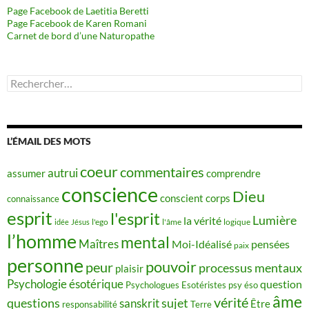
Page Facebook de Laetitia Beretti
Page Facebook de Karen Romani
Carnet de bord d’une Naturopathe
Rechercher :
L’ÉMAIL DES MOTS
coeur
commentaires
autrui
assumer
comprendre
conscience
Dieu
conscient
corps
connaissance
esprit
l'esprit
Lumière
la vérité
idée
Jésus
l'ego
l'âme
logique
l’homme
mental
Maîtres
Moi-Idéalisé
pensées
paix
personne
pouvoir
peur
processus mentaux
plaisir
Psychologie ésotérique
question
Psychologues Esotéristes
psy éso
âme
vérité
questions
sujet
sanskrit
Être
responsabilité
Terre