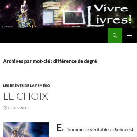
Aller
au
contenu
Recherche
MENU
PRINCI
Archives par mot-clé : différence de degré
LES BRÈVES DE LA PSY ÉSO
LE CHOIX
8 JUIN 2013
E
n l’homme, le véritable «
choix
» est