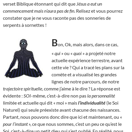
verset Biblique étonnant qui dit que
Jésus a eut un
commencement mais n’aura pas de fin
. Relisez et vous pourrez
constater que je ne vous raconte pas des sonneries de
serpents à sornettes !
B
on, Ok, mais alors, dans ce cas,
«
qui
» ou «
quoi
» a projeté notre
actuelle expérience terrestre, avant
cette vie ? Qui a tracé les plans sur la
comète et a visualisé les grandes
lignes de notre parcours, de notre
trajectoire spirituelle
, comme j’aime à le dire ? La réponse est
évidente :
SOI
-même, c’est-à-dire non pas
la personnalité
limitée et actuelle qui dit « moi » mais
l’individualité
(le Soi
Naturel) qui seule préexiste avant chacune des naissances.
Partant, nous pouvons donc dire que ici et maintenant, ou «
pour l’instant
», ce que nous sommes, c’est un peu ce qu’est le
Soi, c’est-à-dire un petit dieu qui s’est oublié. En réalité, nous