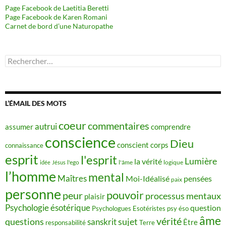
Page Facebook de Laetitia Beretti
Page Facebook de Karen Romani
Carnet de bord d’une Naturopathe
Rechercher :
L’ÉMAIL DES MOTS
coeur
commentaires
autrui
assumer
comprendre
conscience
Dieu
conscient
corps
connaissance
esprit
l'esprit
Lumière
la vérité
idée
Jésus
l'ego
l'âme
logique
l’homme
mental
Maîtres
Moi-Idéalisé
pensées
paix
personne
pouvoir
peur
processus mentaux
plaisir
Psychologie ésotérique
question
Psychologues Esotéristes
psy éso
âme
vérité
questions
sujet
sanskrit
Être
responsabilité
Terre