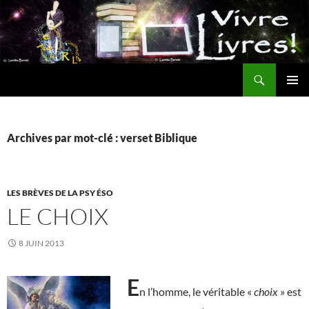
Aller
au
contenu
Recherche
MENU
PRINCI
Archives par mot-clé : verset Biblique
LES BRÈVES DE LA PSY ÉSO
LE CHOIX
8 JUIN 2013
E
n l’homme, le véritable «
choix
» est