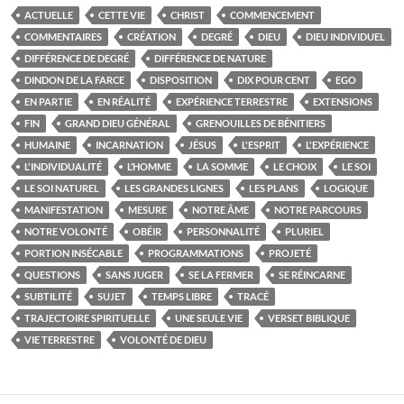
ACTUELLE
CETTE VIE
CHRIST
COMMENCEMENT
COMMENTAIRES
CRÉATION
DEGRÉ
DIEU
DIEU INDIVIDUEL
DIFFÉRENCE DE DEGRÉ
DIFFÉRENCE DE NATURE
DINDON DE LA FARCE
DISPOSITION
DIX POUR CENT
EGO
EN PARTIE
EN RÉALITÉ
EXPÉRIENCE TERRESTRE
EXTENSIONS
FIN
GRAND DIEU GÉNÉRAL
GRENOUILLES DE BÉNITIERS
HUMAINE
INCARNATION
JÉSUS
L'ESPRIT
L'EXPÉRIENCE
L'INDIVIDUALITÉ
L’HOMME
LA SOMME
LE CHOIX
LE SOI
LE SOI NATUREL
LES GRANDES LIGNES
LES PLANS
LOGIQUE
MANIFESTATION
MESURE
NOTRE ÂME
NOTRE PARCOURS
NOTRE VOLONTÉ
OBÉIR
PERSONNALITÉ
PLURIEL
PORTION INSÉCABLE
PROGRAMMATIONS
PROJETÉ
QUESTIONS
SANS JUGER
SE LA FERMER
SE RÉINCARNE
SUBTILITÉ
SUJET
TEMPS LIBRE
TRACÉ
TRAJECTOIRE SPIRITUELLE
UNE SEULE VIE
VERSET BIBLIQUE
VIE TERRESTRE
VOLONTÉ DE DIEU