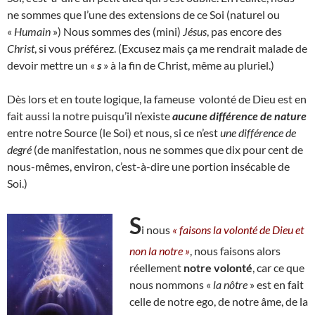
ne sommes que l’une des extensions de ce Soi (naturel ou
«
Humain
») Nous sommes des (mini)
Jésus
, pas encore des
Christ
, si vous préférez. (Excusez mais ça me rendrait malade de
devoir mettre un «
s
» à la fin de Christ, même au pluriel.)
Dès lors et en toute logique, la fameuse volonté de Dieu est en
fait aussi la notre puisqu’il n’existe
aucune différence de nature
entre notre Source (le Soi) et nous, si ce n’est
une différence de
degré
(de manifestation, nous ne sommes que dix pour cent de
nous-mêmes, environ, c’est-à-dire une portion insécable de
Soi.)
S
i nous
« faisons la volonté de Dieu et
non la notre »
, nous faisons alors
réellement
notre volonté
, car ce que
nous nommons «
la nôtre
» est en fait
celle de notre ego, de notre âme, de la