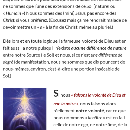
ne sommes que l’une des extensions de ce Soi (naturel ou
«
Humain
») Nous sommes des (mini)
Jésus
, pas encore des
Christ
, si vous préférez. (Excusez mais ça me rendrait malade de
devoir mettre un «
s
» à la fin de Christ, même au pluriel.)
Dès lors et en toute logique, la fameuse volonté de Dieu est en
fait aussi la notre puisqu’il n’existe
aucune différence de nature
entre notre Source (le Soi) et nous, si ce n’est
une différence de
degré
(de manifestation, nous ne sommes que dix pour cent de
nous-mêmes, environ, c’est-à-dire une portion insécable de
Soi.)
S
i nous
« faisons la volonté de Dieu et
non la notre »
, nous faisons alors
réellement
notre volonté
, car ce que
nous nommons «
la nôtre
» est en fait
celle de notre ego, de notre âme, de la