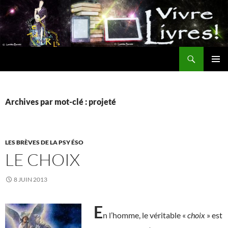
Aller
au
contenu
Recherche
MENU
PRINCI
Archives par mot-clé : projeté
LES BRÈVES DE LA PSY ÉSO
LE CHOIX
8 JUIN 2013
E
n l’homme, le véritable «
choix
» est