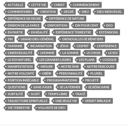
ACTUELLE
CETTE VIE
CHRIST
COMMENCEMENT
COMMENTAIRES
CRÉATION
DEGRÉ
DIEU
DIEU INDIVIDUEL
DIFFÉRENCE DE DEGRÉ
DIFFÉRENCE DE NATURE
DINDON DE LA FARCE
DISPOSITION
DIX POUR CENT
EGO
EN PARTIE
EN RÉALITÉ
EXPÉRIENCE TERRESTRE
EXTENSIONS
FIN
GRAND DIEU GÉNÉRAL
GRENOUILLES DE BÉNITIERS
HUMAINE
INCARNATION
JÉSUS
L'ESPRIT
L'EXPÉRIENCE
L'INDIVIDUALITÉ
L’HOMME
LA SOMME
LE CHOIX
LE SOI
LE SOI NATUREL
LES GRANDES LIGNES
LES PLANS
LOGIQUE
MANIFESTATION
MESURE
NOTRE ÂME
NOTRE PARCOURS
NOTRE VOLONTÉ
OBÉIR
PERSONNALITÉ
PLURIEL
PORTION INSÉCABLE
PROGRAMMATIONS
PROJETÉ
QUESTIONS
SANS JUGER
SE LA FERMER
SE RÉINCARNE
SUBTILITÉ
SUJET
TEMPS LIBRE
TRACÉ
TRAJECTOIRE SPIRITUELLE
UNE SEULE VIE
VERSET BIBLIQUE
VIE TERRESTRE
VOLONTÉ DE DIEU