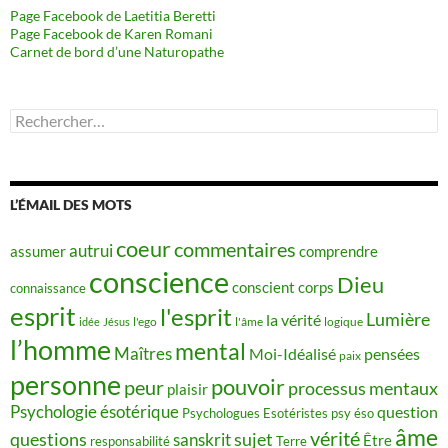
Page Facebook de Laetitia Beretti
Page Facebook de Karen Romani
Carnet de bord d’une Naturopathe
Rechercher :
L’ÉMAIL DES MOTS
coeur
commentaires
autrui
assumer
comprendre
conscience
Dieu
conscient
corps
connaissance
esprit
l'esprit
Lumière
la vérité
idée
Jésus
l'ego
l'âme
logique
l’homme
mental
Maîtres
Moi-Idéalisé
pensées
paix
personne
pouvoir
peur
processus mentaux
plaisir
Psychologie ésotérique
question
Psychologues Esotéristes
psy éso
âme
vérité
questions
sujet
sanskrit
Être
responsabilité
Terre