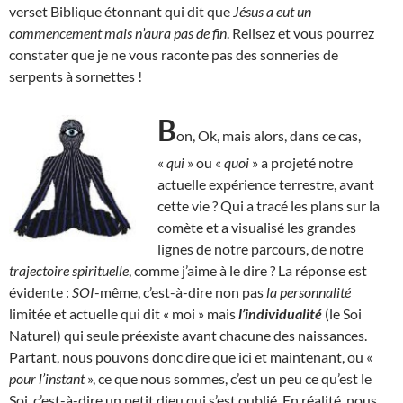
verset Biblique étonnant qui dit que
Jésus a eut un
commencement mais n’aura pas de fin
. Relisez et vous pourrez
constater que je ne vous raconte pas des sonneries de
serpents à sornettes !
B
on, Ok, mais alors, dans ce cas,
«
qui
» ou «
quoi
» a projeté notre
actuelle expérience terrestre, avant
cette vie ? Qui a tracé les plans sur la
comète et a visualisé les grandes
lignes de notre parcours, de notre
trajectoire spirituelle
, comme j’aime à le dire ? La réponse est
évidente :
SOI
-même, c’est-à-dire non pas
la personnalité
limitée et actuelle qui dit « moi » mais
l’individualité
(le Soi
Naturel) qui seule préexiste avant chacune des naissances.
Partant, nous pouvons donc dire que ici et maintenant, ou «
pour l’instant
», ce que nous sommes, c’est un peu ce qu’est le
Soi, c’est-à-dire un petit dieu qui s’est oublié. En réalité, nous