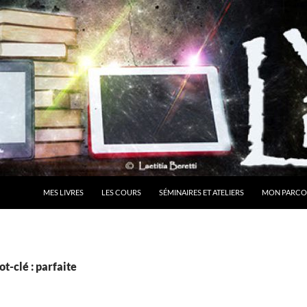
MES LIVRES
LES COURS
SÉMINAIRES ET ATELIERS
MON PARCO
t-clé : parfaite