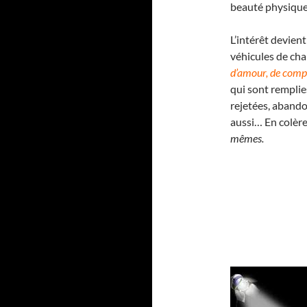
beauté physique.
L’intérêt devien
véhicules de cha
d’amour, de comp
qui sont remplie
rejetées, abando
aussi… En colère
mêmes.