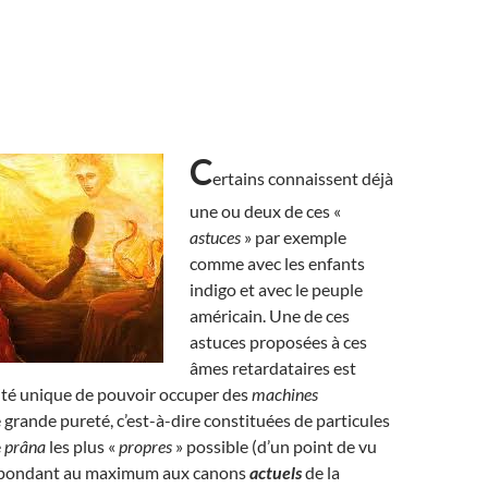
C
ertains connaissent déjà
une ou deux de ces «
astuces
» par exemple
comme avec les enfants
indigo et avec le peuple
américain. Une de ces
astuces proposées à ces
âmes retardataires est
ité unique de pouvoir occuper des
machines
 grande pureté, c’est-à-dire constituées de particules
e
prâna
les plus «
propres
» possible (d’un point de vu
répondant au maximum aux canons
actuels
de la