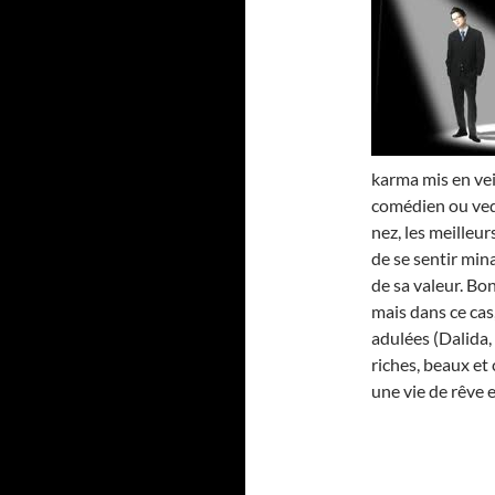
karma mis en vei
comédien ou vede
nez, les meilleur
de se sentir min
de sa valeur. Bon
mais dans ce ca
adulées (Dalida, 
riches, beaux et
une vie de rêve e