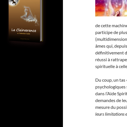
de cette machin
participe de pl
(multidimensionn
âmes qui, depuis
définitivement d
réussi à rattrap
spirituelle à cel
Du coup, un tas 
psychologiques 
dans l’Aide Spiri
demandes de leur
mesure du possibl
leurs limitations