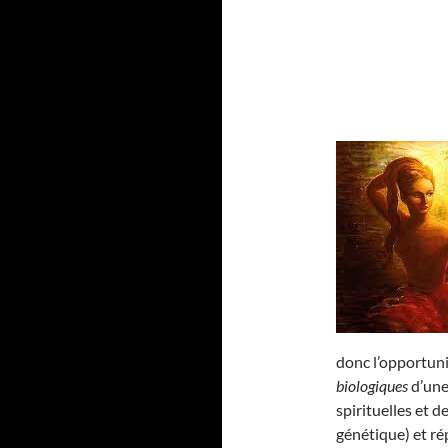
donc l’opportun
biologiques
d’une
spirituelles et d
génétique) et 