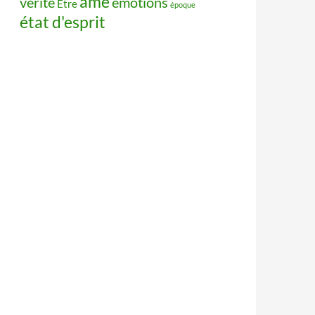
âme
vérité
émotions
Être
époque
état d'esprit