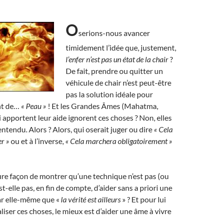
O
serions-nous avancer
timidement l’idée que, justement,
l’enfer n’est pas un état de la chair
?
De fait, prendre ou quitter un
véhicule de chair n’est peut-être
pas la solution idéale pour
nt de…
« Peau »
! Et les Grandes Âmes (Mahatma,
 apportent leur aide ignorent ces choses ? Non, elles
entendu. Alors ? Alors, qui oserait juger ou dire
« Cela
r »
ou et à l’inverse,
«
Cela marchera obligatoirement »
eure façon de montrer qu’une technique n’est pas (ou
est-elle pas, en fin de compte, d’aider sans a priori une
ar elle-même que «
la vérité est ailleurs
» ? Et pour lui
liser ces choses, le mieux est d’aider une âme à vivre