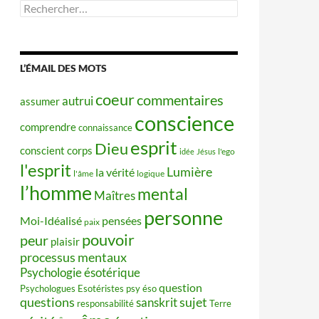
Rechercher :
L’ÉMAIL DES MOTS
coeur
commentaires
autrui
assumer
conscience
comprendre
connaissance
esprit
Dieu
conscient
corps
idée
Jésus
l'ego
l'esprit
Lumière
la vérité
l'âme
logique
l’homme
mental
Maîtres
personne
Moi-Idéalisé
pensées
paix
pouvoir
peur
plaisir
processus mentaux
Psychologie ésotérique
question
Psychologues Esotéristes
psy éso
questions
sujet
sanskrit
responsabilité
Terre