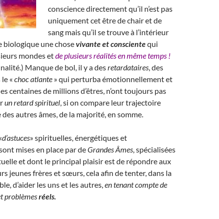
conscience directement qu’il n’est pas
uniquement cet être de chair et de
sang mais qu’il se trouve à l’intérieur
e biologique une chose
vivante et consciente
qui
usieurs mondes et
de plusieurs réalités en même temps !
alité.) Manque de bol, il y a des
retardataires
, des
 le «
choc atlante
» qui perturba émotionnellement et
es centaines de millions d’êtres, n’ont toujours pas
er
un retard spirituel
, si on compare leur trajectoire
le des autres âmes, de la majorité, en somme.
«
d’astuces
» spirituelles, énergétiques et
sont mises en place par de
Grandes Âmes
, spécialisées
tuelle et dont le principal plaisir est de répondre aux
s jeunes frères et sœurs, cela afin de tenter, dans la
e, d’aider les uns et les autres,
en tenant compte de
 et problèmes
réels.