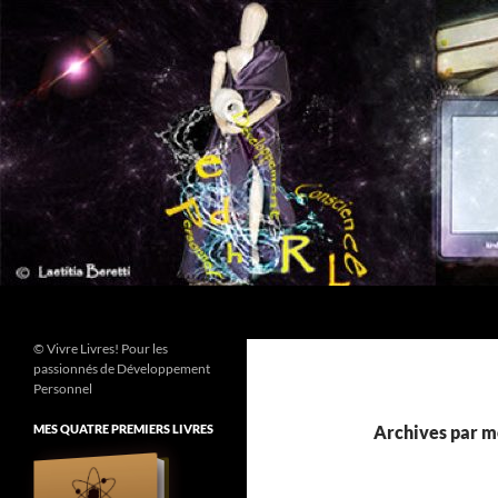
Aller
au
contenu
Recherche
© Vivre Livres! Pour les
passionnés de Développement
Personnel
MES QUATRE PREMIERS LIVRES
Archives par mo