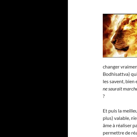
changer vraime
Bodhisattva) qui
les savent, bien 
ne saurait marche
?
Et puis la meill
plus) valable, n’
âme à réaliser p
permettre de réa