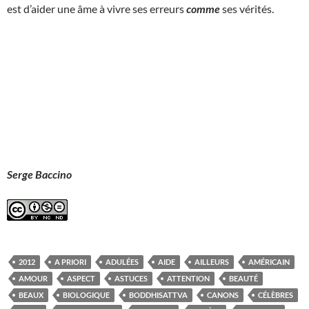
est d’aider une âme à vivre ses erreurs
comme
ses vérités.
Serge Baccino
2012
A PRIORI
ADULÉES
AIDE
AILLEURS
AMÉRICAIN
AMOUR
ASPECT
ASTUCES
ATTENTION
BEAUTÉ
BEAUX
BIOLOGIQUE
BODDHISATTVA
CANONS
CÉLÈBRES