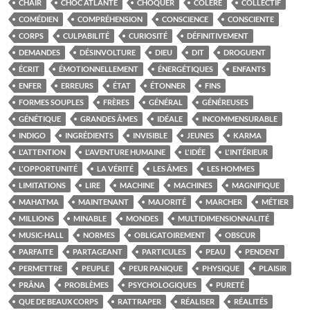
CHAIR
CHOC ATLANTE
CHOQUER
COLÈRE
COLLECTIF
COMÉDIEN
COMPRÉHENSION
CONSCIENCE
CONSCIENTE
CORPS
CULPABILITÉ
CURIOSITÉ
DÉFINITIVEMENT
DEMANDES
DÉSINVOLTURE
DIEU
DIT
DROGUENT
ÉCRIT
ÉMOTIONNELLEMENT
ÉNERGÉTIQUES
ENFANTS
ENFER
ERREURS
ÉTAT
ÉTONNER
FINS
FORMES SOUPLES
FRÈRES
GÉNÉRAL
GÉNÉREUSES
GÉNÉTIQUE
GRANDES ÂMES
IDÉALE
INCOMMENSURABLE
INDIGO
INGRÉDIENTS
INVISIBLE
JEUNES
KARMA
L'ATTENTION
L'AVENTURE HUMAINE
L'IDÉE
L'INTÉRIEUR
L'OPPORTUNITÉ
LA VÉRITÉ
LES ÂMES
LES HOMMES
LIMITATIONS
LIRE
MACHINE
MACHINES
MAGNIFIQUE
MAHATMA
MAINTENANT
MAJORITÉ
MARCHER
MÉTIER
MILLIONS
MINABLE
MONDES
MULTIDIMENSIONNALITÉ
MUSIC-HALL
NORMES
OBLIGATOIREMENT
OBSCUR
PARFAITE
PARTAGEANT
PARTICULES
PEAU
PENDENT
PERMETTRE
PEUPLE
PEUR PANIQUE
PHYSIQUE
PLAISIR
PRÂNA
PROBLÈMES
PSYCHOLOGIQUES
PURETÉ
QUE DE BEAUX CORPS
RATTRAPER
RÉALISER
RÉALITÉS