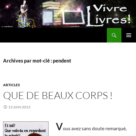
Aller
au
contenu
Recherche
MENU
PRINCI
Archives par mot-clé : pendent
ARTICLES
QUE DE BEAUX CORPS !
13 JUIN 2013
V
ous avez sans doute remarqué,