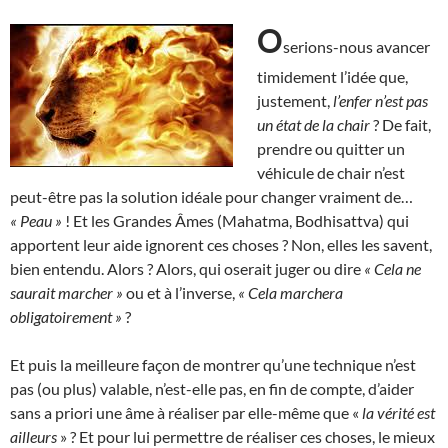
O
serions-nous avancer
timidement l’idée que,
justement,
l’enfer n’est pas
un état de la chair
? De fait,
prendre ou quitter un
véhicule de chair n’est
peut-être pas la solution idéale pour changer vraiment de…
« Peau »
! Et les Grandes Âmes (Mahatma, Bodhisattva) qui
apportent leur aide ignorent ces choses ? Non, elles les savent,
bien entendu. Alors ? Alors, qui oserait juger ou dire
« Cela ne
saurait marcher »
ou et à l’inverse,
«
Cela marchera
obligatoirement »
?
Et puis la meilleure façon de montrer qu’une technique n’est
pas (ou plus) valable, n’est-elle pas, en fin de compte, d’aider
sans a priori une âme à réaliser par elle-même que «
la vérité est
ailleurs
» ? Et pour lui permettre de réaliser ces choses, le mieux