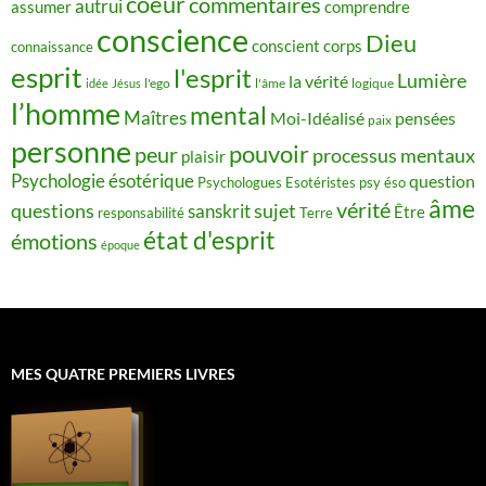
coeur
commentaires
autrui
assumer
comprendre
conscience
Dieu
conscient
corps
connaissance
esprit
l'esprit
Lumière
la vérité
idée
Jésus
l'ego
l'âme
logique
l’homme
mental
Maîtres
Moi-Idéalisé
pensées
paix
personne
pouvoir
peur
processus mentaux
plaisir
Psychologie ésotérique
question
Psychologues Esotéristes
psy éso
âme
vérité
questions
sujet
sanskrit
Être
responsabilité
Terre
état d'esprit
émotions
époque
MES QUATRE PREMIERS LIVRES