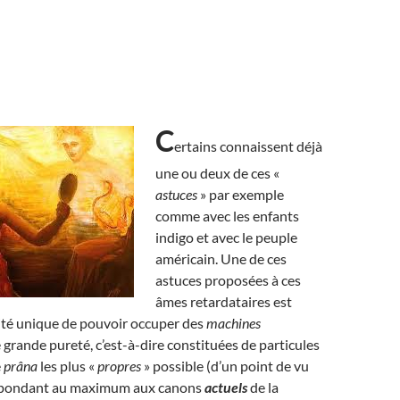
C
ertains connaissent déjà
une ou deux de ces «
astuces
» par exemple
comme avec les enfants
indigo et avec le peuple
américain. Une de ces
astuces proposées à ces
âmes retardataires est
ité unique de pouvoir occuper des
machines
 grande pureté, c’est-à-dire constituées de particules
e
prâna
les plus «
propres
» possible (d’un point de vu
répondant au maximum aux canons
actuels
de la