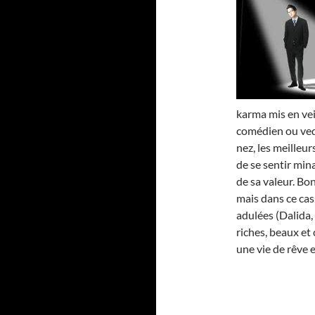
karma mis en vei
comédien ou vede
nez, les meilleur
de se sentir min
de sa valeur. Bon
mais dans ce ca
adulées (Dalida, 
riches, beaux et
une vie de rêve e