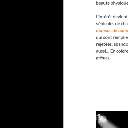
beauté physique.
L’intérêt devien
véhicules de cha
d’amour, de comp
qui sont remplie
rejetées, abando
aussi… En colère
mêmes.