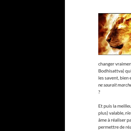
changer vraime
Bodhisattva) qui
les savent, bien 
ne saurait marche
?
Et puis la meill
plus) valable, n’
âme à réaliser p
permettre de réa