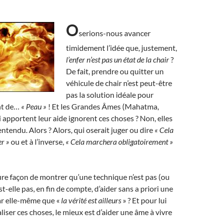
O
serions-nous avancer
timidement l’idée que, justement,
l’enfer n’est pas un état de la chair
?
De fait, prendre ou quitter un
véhicule de chair n’est peut-être
pas la solution idéale pour
nt de…
« Peau »
! Et les Grandes Âmes (Mahatma,
 apportent leur aide ignorent ces choses ? Non, elles
entendu. Alors ? Alors, qui oserait juger ou dire
« Cela
r »
ou et à l’inverse,
«
Cela marchera obligatoirement »
eure façon de montrer qu’une technique n’est pas (ou
est-elle pas, en fin de compte, d’aider sans a priori une
ar elle-même que «
la vérité est ailleurs
» ? Et pour lui
liser ces choses, le mieux est d’aider une âme à vivre