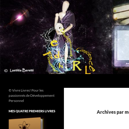
Aller
au
contenu
Recherche
© Vivre Livres! Pour les
passionnés de Développement
Personnel
MES QUATRE PREMIERS LIVRES
Archives par mo