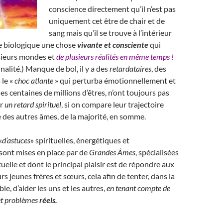
conscience directement qu’il n’est pas
uniquement cet être de chair et de
sang mais qu’il se trouve à l’intérieur
e biologique une chose
vivante et consciente
qui
usieurs mondes et
de plusieurs réalités en même temps !
alité.) Manque de bol, il y a des
retardataires
, des
 le «
choc atlante
» qui perturba émotionnellement et
es centaines de millions d’êtres, n’ont toujours pas
er
un retard spirituel
, si on compare leur trajectoire
le des autres âmes, de la majorité, en somme.
«
d’astuces
» spirituelles, énergétiques et
sont mises en place par de
Grandes Âmes
, spécialisées
tuelle et dont le principal plaisir est de répondre aux
s jeunes frères et sœurs, cela afin de tenter, dans la
e, d’aider les uns et les autres,
en tenant compte de
 et problèmes
réels.