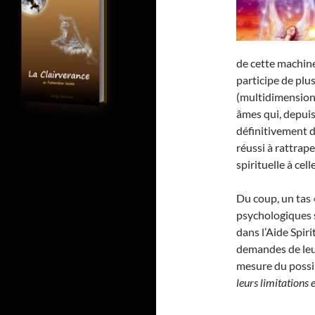
de cette machin
participe de pl
(multidimensionn
âmes qui, depuis
définitivement d
réussi à rattrap
spirituelle à cel
Du coup, un tas 
psychologiques 
dans l’Aide Spiri
demandes de leur
mesure du possibl
leurs limitations