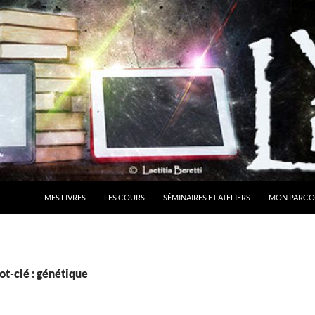
MES LIVRES
LES COURS
SÉMINAIRES ET ATELIERS
MON PARCO
t-clé : génétique