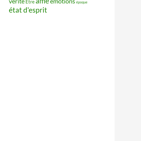
âme
vérité
émotions
Être
époque
état d'esprit