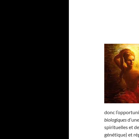
donc l’opportun
biologiques
d’une
spirituelles et d
génétique) et 