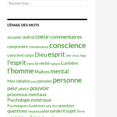
Rechercher :
L’ÉMAIL DES MOTS
coeur
commentaires
autrui
assumer
conscience
comprendre
connaissance
esprit
Dieu
conscient
corps
idée
Jésus
l'ego
l'esprit
Lumière
la vérité
l'âme
logique
l’homme
mental
Maîtres
personne
Moi-Idéalisé
pensées
paix
pouvoir
peur
plaisir
processus mentaux
Psychologie ésotérique
question
Psychologues Esotéristes
psy éso
questions
sujet
sanskrit
responsabilité
Terre