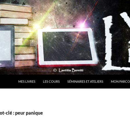
MES LIVRES
LES COURS
SÉMINAIRES ET ATELIERS
MON PARCO
t-clé : peur panique