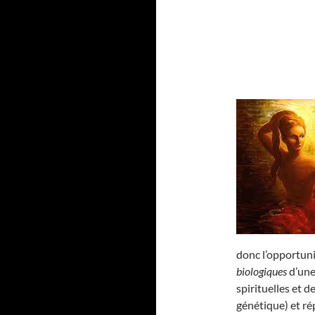
donc l’opportun
biologiques
d’une
spirituelles et d
génétique) et 