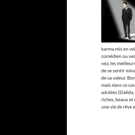
karma mis en vei
comédien ou vede
nez, les meilleur
de se sentir min
de sa valeur. Bon
mais dans ce ca
adulées (Dalida, 
riches, beaux et
une vie de rêve e