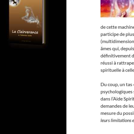
de cette machin
participe de pl
(multidimensionn
âmes qui, depuis
définitivement d
réussi à rattrap
spirituelle à cel
Du coup, un tas 
psychologiques 
dans l’Aide Spiri
demandes de leur
mesure du possibl
leurs limitations