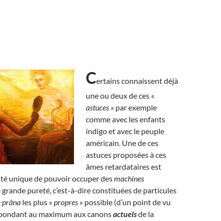
C
ertains connaissent déjà
une ou deux de ces «
astuces
» par exemple
comme avec les enfants
indigo et avec le peuple
américain. Une de ces
astuces proposées à ces
âmes retardataires est
ité unique de pouvoir occuper des
machines
 grande pureté, c’est-à-dire constituées de particules
e
prâna
les plus «
propres
» possible (d’un point de vu
répondant au maximum aux canons
actuels
de la