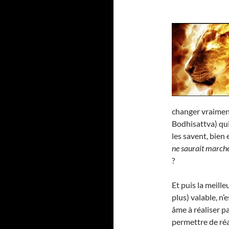
changer vraime
Bodhisattva) qui
les savent, bien 
ne saurait marche
?
Et puis la meill
plus) valable, n’
âme à réaliser p
permettre de réa