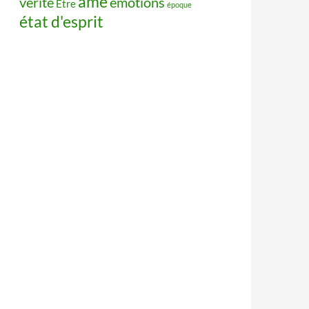
âme
vérité
émotions
Être
époque
état d'esprit