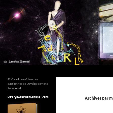
Aller
au
contenu
Recherche
© Vivre Livres! Pour les
passionnés de Développement
Personnel
MES QUATRE PREMIERS LIVRES
Archives par mo