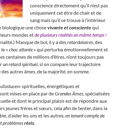
conscience directement qu’il n’est pas
uniquement cet être de chair et de
sang mais qu’il se trouve à l’intérieur
e biologique une chose
vivante et consciente
qui
usieurs mondes et
de plusieurs réalités en même temps !
alité.) Manque de bol, il y a des
retardataires
, des
 le «
choc atlante
» qui perturba émotionnellement et
es centaines de millions d’êtres, n’ont toujours pas
er
un retard spirituel
, si on compare leur trajectoire
le des autres âmes, de la majorité, en somme.
«
d’astuces
» spirituelles, énergétiques et
sont mises en place par de
Grandes Âmes
, spécialisées
tuelle et dont le principal plaisir est de répondre aux
s jeunes frères et sœurs, cela afin de tenter, dans la
e, d’aider les uns et les autres,
en tenant compte de
 et problèmes
réels.