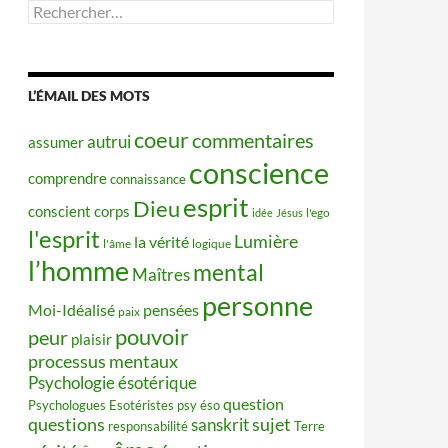
Rechercher :
L’ÉMAIL DES MOTS
coeur
commentaires
autrui
assumer
conscience
comprendre
connaissance
esprit
Dieu
conscient
corps
idée
Jésus
l'ego
l'esprit
Lumière
la vérité
l'âme
logique
l’homme
mental
Maîtres
personne
Moi-Idéalisé
pensées
paix
pouvoir
peur
plaisir
processus mentaux
Psychologie ésotérique
question
Psychologues Esotéristes
psy éso
questions
sujet
sanskrit
responsabilité
Terre