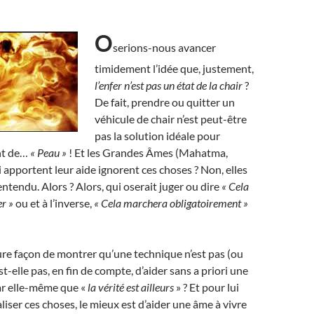
O
serions-nous avancer
timidement l’idée que, justement,
l’enfer n’est pas un état de la chair
?
De fait, prendre ou quitter un
véhicule de chair n’est peut-être
pas la solution idéale pour
nt de…
« Peau »
! Et les Grandes Âmes (Mahatma,
 apportent leur aide ignorent ces choses ? Non, elles
entendu. Alors ? Alors, qui oserait juger ou dire
« Cela
r »
ou et à l’inverse,
«
Cela marchera obligatoirement »
eure façon de montrer qu’une technique n’est pas (ou
est-elle pas, en fin de compte, d’aider sans a priori une
ar elle-même que «
la vérité est ailleurs
» ? Et pour lui
liser ces choses, le mieux est d’aider une âme à vivre