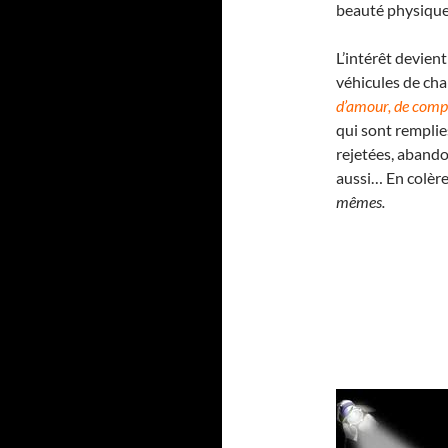
beauté physique.
L’intérêt devien
véhicules de cha
d’amour, de comp
qui sont remplie
rejetées, abando
aussi… En colère
mêmes.