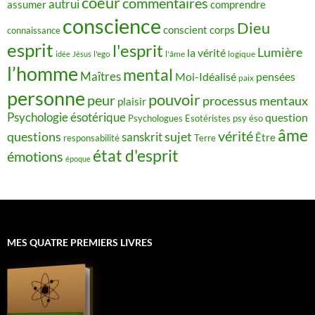
coeur
commentaires
autrui
assumer
comprendre
conscience
Dieu
conscient
corps
connaissance
esprit
l'esprit
Lumière
la vérité
idée
Jésus
l'ego
l'âme
logique
l’homme
mental
Maîtres
Moi-Idéalisé
pensées
paix
personne
pouvoir
peur
processus mentaux
plaisir
Psychologie ésotérique
question
Psychologues Esotéristes
psy éso
âme
vérité
questions
sujet
sanskrit
Être
responsabilité
Terre
état d'esprit
émotions
époque
MES QUATRE PREMIERS LIVRES