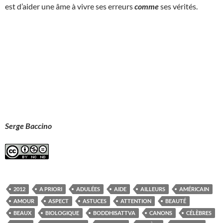
est d’aider une âme à vivre ses erreurs
comme
ses vérités.
Serge Baccino
2012
A PRIORI
ADULÉES
AIDE
AILLEURS
AMÉRICAIN
AMOUR
ASPECT
ASTUCES
ATTENTION
BEAUTÉ
BEAUX
BIOLOGIQUE
BODDHISATTVA
CANONS
CÉLÈBRES