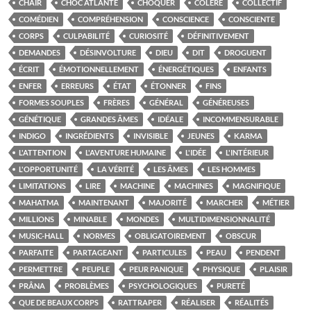
CHAIR
CHOC ATLANTE
CHOQUER
COLÈRE
COLLECTIF
COMÉDIEN
COMPRÉHENSION
CONSCIENCE
CONSCIENTE
CORPS
CULPABILITÉ
CURIOSITÉ
DÉFINITIVEMENT
DEMANDES
DÉSINVOLTURE
DIEU
DIT
DROGUENT
ÉCRIT
ÉMOTIONNELLEMENT
ÉNERGÉTIQUES
ENFANTS
ENFER
ERREURS
ÉTAT
ÉTONNER
FINS
FORMES SOUPLES
FRÈRES
GÉNÉRAL
GÉNÉREUSES
GÉNÉTIQUE
GRANDES ÂMES
IDÉALE
INCOMMENSURABLE
INDIGO
INGRÉDIENTS
INVISIBLE
JEUNES
KARMA
L'ATTENTION
L'AVENTURE HUMAINE
L'IDÉE
L'INTÉRIEUR
L'OPPORTUNITÉ
LA VÉRITÉ
LES ÂMES
LES HOMMES
LIMITATIONS
LIRE
MACHINE
MACHINES
MAGNIFIQUE
MAHATMA
MAINTENANT
MAJORITÉ
MARCHER
MÉTIER
MILLIONS
MINABLE
MONDES
MULTIDIMENSIONNALITÉ
MUSIC-HALL
NORMES
OBLIGATOIREMENT
OBSCUR
PARFAITE
PARTAGEANT
PARTICULES
PEAU
PENDENT
PERMETTRE
PEUPLE
PEUR PANIQUE
PHYSIQUE
PLAISIR
PRÂNA
PROBLÈMES
PSYCHOLOGIQUES
PURETÉ
QUE DE BEAUX CORPS
RATTRAPER
RÉALISER
RÉALITÉS