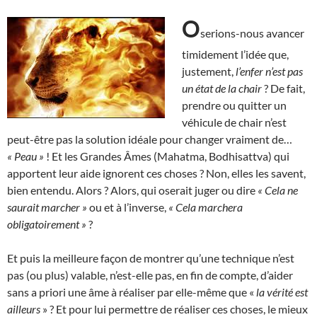
O
serions-nous avancer
timidement l’idée que,
justement,
l’enfer n’est pas
un état de la chair
? De fait,
prendre ou quitter un
véhicule de chair n’est
peut-être pas la solution idéale pour changer vraiment de…
« Peau »
! Et les Grandes Âmes (Mahatma, Bodhisattva) qui
apportent leur aide ignorent ces choses ? Non, elles les savent,
bien entendu. Alors ? Alors, qui oserait juger ou dire
« Cela ne
saurait marcher »
ou et à l’inverse,
«
Cela marchera
obligatoirement »
?
Et puis la meilleure façon de montrer qu’une technique n’est
pas (ou plus) valable, n’est-elle pas, en fin de compte, d’aider
sans a priori une âme à réaliser par elle-même que «
la vérité est
ailleurs
» ? Et pour lui permettre de réaliser ces choses, le mieux