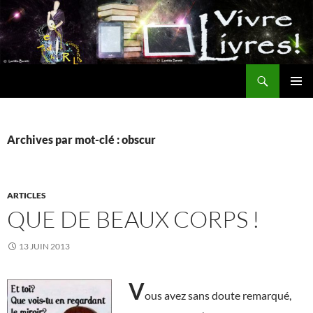
Aller
au
contenu
Recherche
MENU
PRINCI
Archives par mot-clé : obscur
ARTICLES
QUE DE BEAUX CORPS !
13 JUIN 2013
V
ous avez sans doute remarqué,