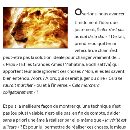
O
serions-nous avancer
timidement l’idée que,
justement,
l’enfer n’est pas
un état de la chair
? De fait,
prendre ou quitter un
véhicule de chair n’est
peut-être pas la solution idéale pour changer vraiment de…
« Peau »
! Et les Grandes Âmes (Mahatma, Bodhisattva) qui
apportent leur aide ignorent ces choses ? Non, elles les savent,
bien entendu. Alors ? Alors, qui oserait juger ou dire
« Cela ne
saurait marcher »
ou et à l’inverse,
«
Cela marchera
obligatoirement »
?
Et puis la meilleure façon de montrer qu’une technique n’est
pas (ou plus) valable, n’est-elle pas, en fin de compte, d’aider
sans a priori une âme à réaliser par elle-même que «
la vérité est
ailleurs
» ? Et pour lui permettre de réaliser ces choses, le mieux