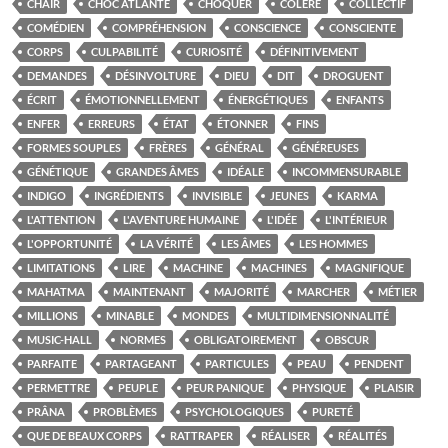
CHAIR
CHOC ATLANTE
CHOQUER
COLÈRE
COLLECTIF
COMÉDIEN
COMPRÉHENSION
CONSCIENCE
CONSCIENTE
CORPS
CULPABILITÉ
CURIOSITÉ
DÉFINITIVEMENT
DEMANDES
DÉSINVOLTURE
DIEU
DIT
DROGUENT
ÉCRIT
ÉMOTIONNELLEMENT
ÉNERGÉTIQUES
ENFANTS
ENFER
ERREURS
ÉTAT
ÉTONNER
FINS
FORMES SOUPLES
FRÈRES
GÉNÉRAL
GÉNÉREUSES
GÉNÉTIQUE
GRANDES ÂMES
IDÉALE
INCOMMENSURABLE
INDIGO
INGRÉDIENTS
INVISIBLE
JEUNES
KARMA
L'ATTENTION
L'AVENTURE HUMAINE
L'IDÉE
L'INTÉRIEUR
L'OPPORTUNITÉ
LA VÉRITÉ
LES ÂMES
LES HOMMES
LIMITATIONS
LIRE
MACHINE
MACHINES
MAGNIFIQUE
MAHATMA
MAINTENANT
MAJORITÉ
MARCHER
MÉTIER
MILLIONS
MINABLE
MONDES
MULTIDIMENSIONNALITÉ
MUSIC-HALL
NORMES
OBLIGATOIREMENT
OBSCUR
PARFAITE
PARTAGEANT
PARTICULES
PEAU
PENDENT
PERMETTRE
PEUPLE
PEUR PANIQUE
PHYSIQUE
PLAISIR
PRÂNA
PROBLÈMES
PSYCHOLOGIQUES
PURETÉ
QUE DE BEAUX CORPS
RATTRAPER
RÉALISER
RÉALITÉS