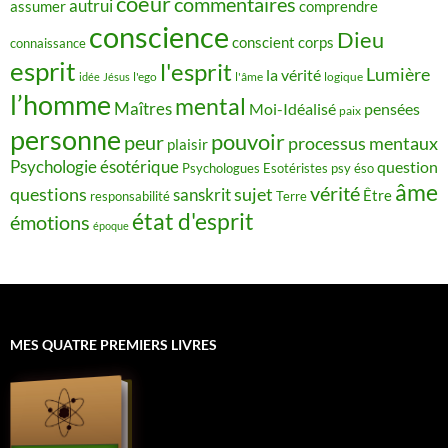
coeur
commentaires
autrui
assumer
comprendre
conscience
Dieu
conscient
corps
connaissance
esprit
l'esprit
Lumière
la vérité
idée
Jésus
l'ego
l'âme
logique
l’homme
mental
Maîtres
Moi-Idéalisé
pensées
paix
personne
pouvoir
peur
processus mentaux
plaisir
Psychologie ésotérique
question
Psychologues Esotéristes
psy éso
âme
vérité
questions
sujet
sanskrit
Être
responsabilité
Terre
état d'esprit
émotions
époque
MES QUATRE PREMIERS LIVRES