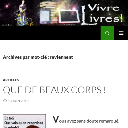
Aller
au
contenu
Recherche
MENU
PRINCI
Archives par mot-clé : reviennent
ARTICLES
QUE DE BEAUX CORPS !
13 JUIN 2013
V
ous avez sans doute remarqué,