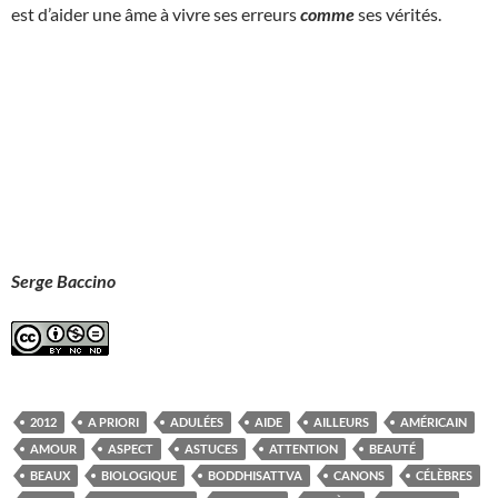
est d’aider une âme à vivre ses erreurs
comme
ses vérités.
Serge Baccino
2012
A PRIORI
ADULÉES
AIDE
AILLEURS
AMÉRICAIN
AMOUR
ASPECT
ASTUCES
ATTENTION
BEAUTÉ
BEAUX
BIOLOGIQUE
BODDHISATTVA
CANONS
CÉLÈBRES