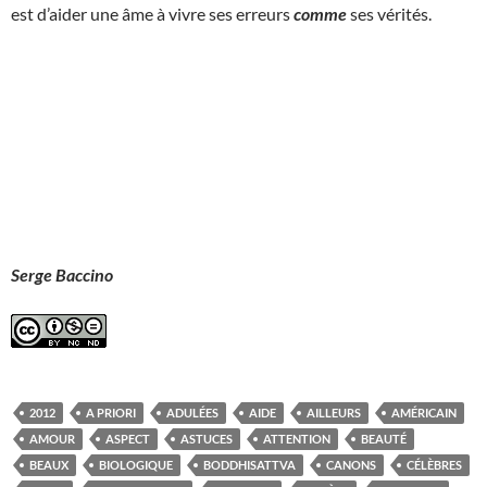
est d’aider une âme à vivre ses erreurs
comme
ses vérités.
Serge Baccino
2012
A PRIORI
ADULÉES
AIDE
AILLEURS
AMÉRICAIN
AMOUR
ASPECT
ASTUCES
ATTENTION
BEAUTÉ
BEAUX
BIOLOGIQUE
BODDHISATTVA
CANONS
CÉLÈBRES