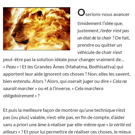
O
serions-nous avancer
timidement l’idée que,
justement,
l’enfer n’est pas
un état de la chair
? De fait,
prendre ou quitter un
véhicule de chair n’est
peut-être pas la solution idéale pour changer vraiment de…
« Peau »
! Et les Grandes Âmes (Mahatma, Bodhisattva) qui
apportent leur aide ignorent ces choses ? Non, elles les savent,
bien entendu. Alors ? Alors, qui oserait juger ou dire
« Cela ne
saurait marcher »
ou et à l’inverse,
«
Cela marchera
obligatoirement »
?
Et puis la meilleure façon de montrer qu’une technique n’est
pas (ou plus) valable, n’est-elle pas, en fin de compte, d’aider
sans a priori une âme à réaliser par elle-même que «
la vérité est
ailleurs
» ? Et pour lui permettre de réaliser ces choses, le mieux