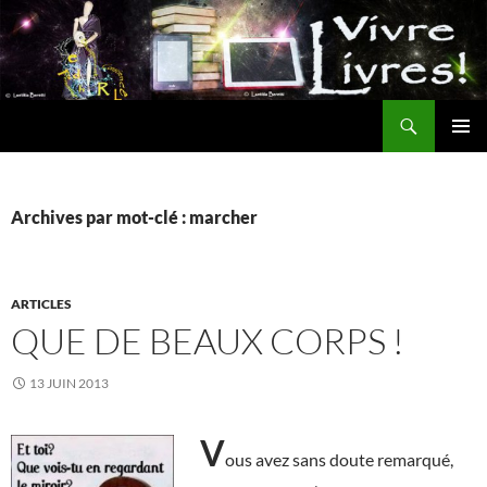
Aller
au
contenu
Recherche
MENU
PRINCI
Archives par mot-clé : marcher
ARTICLES
QUE DE BEAUX CORPS !
13 JUIN 2013
V
ous avez sans doute remarqué,