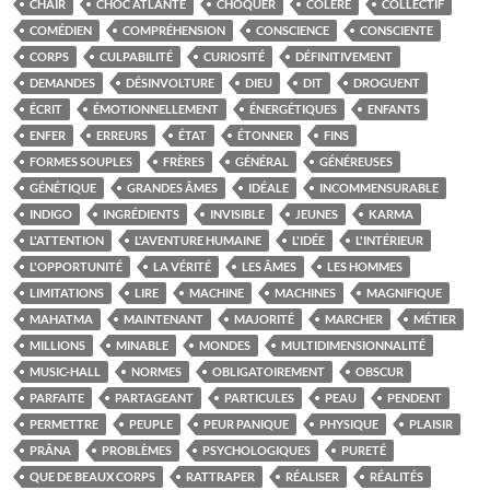
CHAIR
CHOC ATLANTE
CHOQUER
COLÈRE
COLLECTIF
COMÉDIEN
COMPRÉHENSION
CONSCIENCE
CONSCIENTE
CORPS
CULPABILITÉ
CURIOSITÉ
DÉFINITIVEMENT
DEMANDES
DÉSINVOLTURE
DIEU
DIT
DROGUENT
ÉCRIT
ÉMOTIONNELLEMENT
ÉNERGÉTIQUES
ENFANTS
ENFER
ERREURS
ÉTAT
ÉTONNER
FINS
FORMES SOUPLES
FRÈRES
GÉNÉRAL
GÉNÉREUSES
GÉNÉTIQUE
GRANDES ÂMES
IDÉALE
INCOMMENSURABLE
INDIGO
INGRÉDIENTS
INVISIBLE
JEUNES
KARMA
L'ATTENTION
L'AVENTURE HUMAINE
L'IDÉE
L'INTÉRIEUR
L'OPPORTUNITÉ
LA VÉRITÉ
LES ÂMES
LES HOMMES
LIMITATIONS
LIRE
MACHINE
MACHINES
MAGNIFIQUE
MAHATMA
MAINTENANT
MAJORITÉ
MARCHER
MÉTIER
MILLIONS
MINABLE
MONDES
MULTIDIMENSIONNALITÉ
MUSIC-HALL
NORMES
OBLIGATOIREMENT
OBSCUR
PARFAITE
PARTAGEANT
PARTICULES
PEAU
PENDENT
PERMETTRE
PEUPLE
PEUR PANIQUE
PHYSIQUE
PLAISIR
PRÂNA
PROBLÈMES
PSYCHOLOGIQUES
PURETÉ
QUE DE BEAUX CORPS
RATTRAPER
RÉALISER
RÉALITÉS