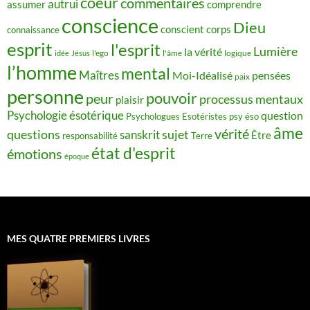
coeur
commentaires
autrui
assumer
comprendre
conscience
Dieu
conscient
corps
connaissance
esprit
l'esprit
Lumière
la vérité
idée
Jésus
l'ego
l'âme
logique
l’homme
mental
Maîtres
Moi-Idéalisé
pensées
paix
personne
pouvoir
peur
processus mentaux
plaisir
Psychologie ésotérique
question
Psychologues Esotéristes
psy éso
âme
vérité
questions
sujet
sanskrit
Être
responsabilité
Terre
état d'esprit
émotions
époque
MES QUATRE PREMIERS LIVRES