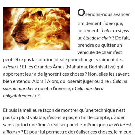
O
serions-nous avancer
timidement l’idée que,
justement,
l’enfer n’est pas
un état de la chair
? De fait,
prendre ou quitter un
véhicule de chair n’est
peut-être pas la solution idéale pour changer vraiment de…
« Peau »
! Et les Grandes Âmes (Mahatma, Bodhisattva) qui
apportent leur aide ignorent ces choses ? Non, elles les savent,
bien entendu. Alors ? Alors, qui oserait juger ou dire
« Cela ne
saurait marcher »
ou et à l’inverse,
«
Cela marchera
obligatoirement »
?
Et puis la meilleure façon de montrer qu’une technique n’est
pas (ou plus) valable, n’est-elle pas, en fin de compte, d’aider
sans a priori une âme à réaliser par elle-même que «
la vérité est
ailleurs
» ? Et pour lui permettre de réaliser ces choses, le mieux