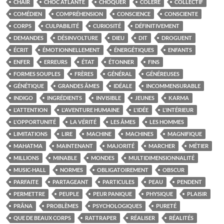
CHAIR
CHOC ATLANTE
CHOQUER
COLÈRE
COLLECTIF
COMÉDIEN
COMPRÉHENSION
CONSCIENCE
CONSCIENTE
CORPS
CULPABILITÉ
CURIOSITÉ
DÉFINITIVEMENT
DEMANDES
DÉSINVOLTURE
DIEU
DIT
DROGUENT
ÉCRIT
ÉMOTIONNELLEMENT
ÉNERGÉTIQUES
ENFANTS
ENFER
ERREURS
ÉTAT
ÉTONNER
FINS
FORMES SOUPLES
FRÈRES
GÉNÉRAL
GÉNÉREUSES
GÉNÉTIQUE
GRANDES ÂMES
IDÉALE
INCOMMENSURABLE
INDIGO
INGRÉDIENTS
INVISIBLE
JEUNES
KARMA
L'ATTENTION
L'AVENTURE HUMAINE
L'IDÉE
L'INTÉRIEUR
L'OPPORTUNITÉ
LA VÉRITÉ
LES ÂMES
LES HOMMES
LIMITATIONS
LIRE
MACHINE
MACHINES
MAGNIFIQUE
MAHATMA
MAINTENANT
MAJORITÉ
MARCHER
MÉTIER
MILLIONS
MINABLE
MONDES
MULTIDIMENSIONNALITÉ
MUSIC-HALL
NORMES
OBLIGATOIREMENT
OBSCUR
PARFAITE
PARTAGEANT
PARTICULES
PEAU
PENDENT
PERMETTRE
PEUPLE
PEUR PANIQUE
PHYSIQUE
PLAISIR
PRÂNA
PROBLÈMES
PSYCHOLOGIQUES
PURETÉ
QUE DE BEAUX CORPS
RATTRAPER
RÉALISER
RÉALITÉS