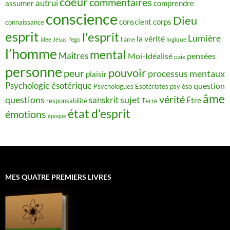
coeur
commentaires
autrui
assumer
comprendre
conscience
Dieu
conscient
corps
connaissance
esprit
l'esprit
Lumière
la vérité
idée
Jésus
l'ego
l'âme
logique
l’homme
mental
Maîtres
Moi-Idéalisé
pensées
paix
personne
pouvoir
peur
processus mentaux
plaisir
Psychologie ésotérique
question
Psychologues Esotéristes
psy éso
âme
vérité
questions
sujet
sanskrit
Être
responsabilité
Terre
état d'esprit
émotions
époque
MES QUATRE PREMIERS LIVRES