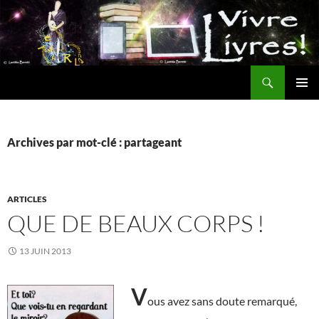
Aller
au
contenu
Recherche
MENU
PRINCI
Archives par mot-clé : partageant
ARTICLES
QUE DE BEAUX CORPS !
13 JUIN 2013
V
ous avez sans doute remarqué,