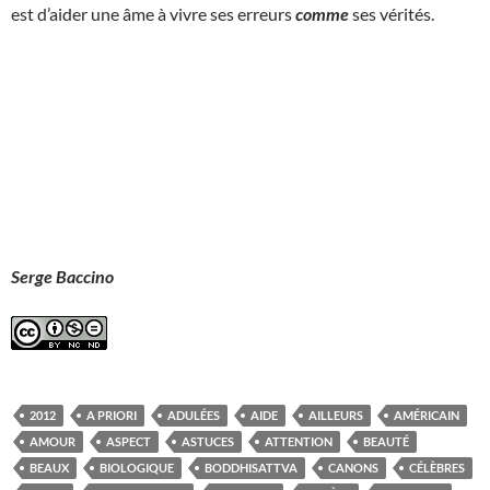
est d’aider une âme à vivre ses erreurs
comme
ses vérités.
Serge Baccino
2012
A PRIORI
ADULÉES
AIDE
AILLEURS
AMÉRICAIN
AMOUR
ASPECT
ASTUCES
ATTENTION
BEAUTÉ
BEAUX
BIOLOGIQUE
BODDHISATTVA
CANONS
CÉLÈBRES