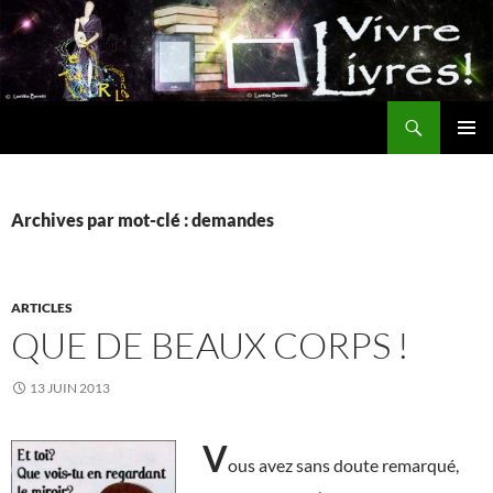
Aller
au
contenu
Recherche
MENU
PRINCI
Archives par mot-clé : demandes
ARTICLES
QUE DE BEAUX CORPS !
13 JUIN 2013
V
ous avez sans doute remarqué,