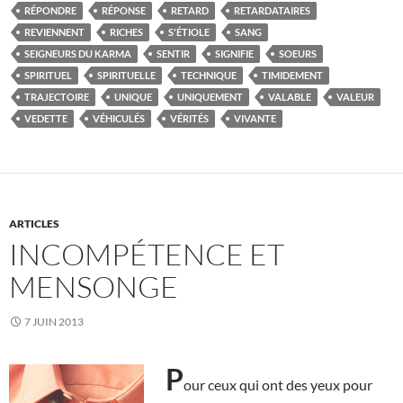
RÉPONDRE
RÉPONSE
RETARD
RETARDATAIRES
REVIENNENT
RICHES
S'ÉTIOLE
SANG
SEIGNEURS DU KARMA
SENTIR
SIGNIFIE
SOEURS
SPIRITUEL
SPIRITUELLE
TECHNIQUE
TIMIDEMENT
TRAJECTOIRE
UNIQUE
UNIQUEMENT
VALABLE
VALEUR
VEDETTE
VÉHICULÉS
VÉRITÉS
VIVANTE
ARTICLES
INCOMPÉTENCE ET
MENSONGE
7 JUIN 2013
P
our ceux qui ont des yeux pour