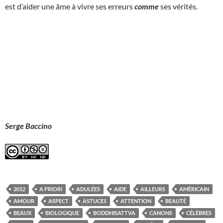
est d’aider une âme à vivre ses erreurs
comme
ses vérités.
Serge Baccino
2012
A PRIORI
ADULÉES
AIDE
AILLEURS
AMÉRICAIN
AMOUR
ASPECT
ASTUCES
ATTENTION
BEAUTÉ
BEAUX
BIOLOGIQUE
BODDHISATTVA
CANONS
CÉLÈBRES