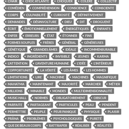
CHAIR
CHOC ATLANTE
CHOQUER
COLÈRE
COLLECTIF
COMÉDIEN
COMPRÉHENSION
CONSCIENCE
CONSCIENTE
CORPS
CULPABILITÉ
CURIOSITÉ
DÉFINITIVEMENT
DEMANDES
DÉSINVOLTURE
DIEU
DIT
DROGUENT
ÉCRIT
ÉMOTIONNELLEMENT
ÉNERGÉTIQUES
ENFANTS
ENFER
ERREURS
ÉTAT
ÉTONNER
FINS
FORMES SOUPLES
FRÈRES
GÉNÉRAL
GÉNÉREUSES
GÉNÉTIQUE
GRANDES ÂMES
IDÉALE
INCOMMENSURABLE
INDIGO
INGRÉDIENTS
INVISIBLE
JEUNES
KARMA
L'ATTENTION
L'AVENTURE HUMAINE
L'IDÉE
L'INTÉRIEUR
L'OPPORTUNITÉ
LA VÉRITÉ
LES ÂMES
LES HOMMES
LIMITATIONS
LIRE
MACHINE
MACHINES
MAGNIFIQUE
MAHATMA
MAINTENANT
MAJORITÉ
MARCHER
MÉTIER
MILLIONS
MINABLE
MONDES
MULTIDIMENSIONNALITÉ
MUSIC-HALL
NORMES
OBLIGATOIREMENT
OBSCUR
PARFAITE
PARTAGEANT
PARTICULES
PEAU
PENDENT
PERMETTRE
PEUPLE
PEUR PANIQUE
PHYSIQUE
PLAISIR
PRÂNA
PROBLÈMES
PSYCHOLOGIQUES
PURETÉ
QUE DE BEAUX CORPS
RATTRAPER
RÉALISER
RÉALITÉS