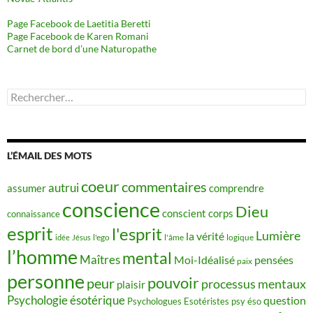
Page Facebook de Laetitia Beretti
Page Facebook de Karen Romani
Carnet de bord d’une Naturopathe
Rechercher :
L’ÉMAIL DES MOTS
coeur
commentaires
autrui
assumer
comprendre
conscience
Dieu
conscient
corps
connaissance
esprit
l'esprit
Lumière
la vérité
idée
Jésus
l'ego
l'âme
logique
l’homme
mental
Maîtres
Moi-Idéalisé
pensées
paix
personne
pouvoir
peur
processus mentaux
plaisir
Psychologie ésotérique
question
Psychologues Esotéristes
psy éso