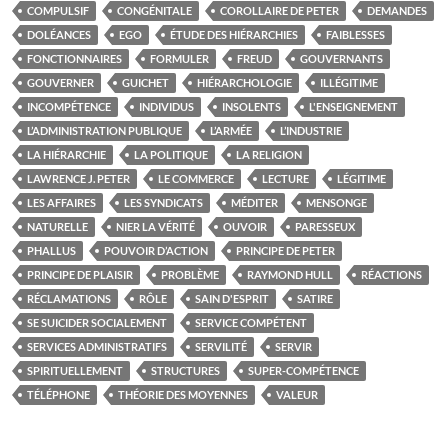
COMPULSIF
CONGÉNITALE
COROLLAIRE DE PETER
DEMANDES
DOLÉANCES
EGO
ÉTUDE DES HIÉRARCHIES
FAIBLESSES
FONCTIONNAIRES
FORMULER
FREUD
GOUVERNANTS
GOUVERNER
GUICHET
HIÉRARCHOLOGIE
ILLÉGITIME
INCOMPÉTENCE
INDIVIDUS
INSOLENTS
L'ENSEIGNEMENT
L’ADMINISTRATION PUBLIQUE
L’ARMÉE
L’INDUSTRIE
LA HIÉRARCHIE
LA POLITIQUE
LA RELIGION
LAWRENCE J. PETER
LE COMMERCE
LECTURE
LÉGITIME
LES AFFAIRES
LES SYNDICATS
MÉDITER
MENSONGE
NATURELLE
NIER LA VÉRITÉ
OUVOIR
PARESSEUX
PHALLUS
POUVOIR D’ACTION
PRINCIPE DE PETER
PRINCIPE DE PLAISIR
PROBLÈME
RAYMOND HULL
RÉACTIONS
RÉCLAMATIONS
RÔLE
SAIN D'ESPRIT
SATIRE
SE SUICIDER SOCIALEMENT
SERVICE COMPÉTENT
SERVICES ADMINISTRATIFS
SERVILITÉ
SERVIR
SPIRITUELLEMENT
STRUCTURES
SUPER-COMPÉTENCE
TÉLÉPHONE
THÉORIE DES MOYENNES
VALEUR