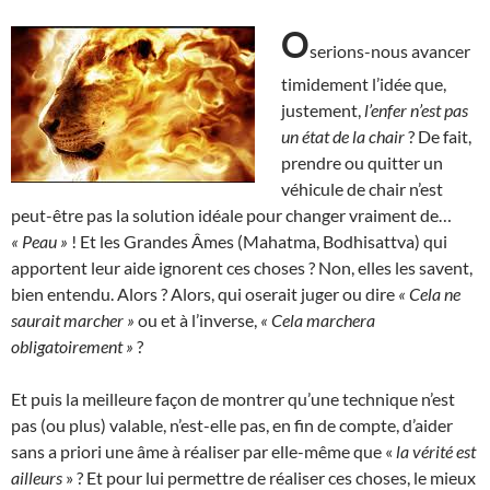
O
serions-nous avancer
timidement l’idée que,
justement,
l’enfer n’est pas
un état de la chair
? De fait,
prendre ou quitter un
véhicule de chair n’est
peut-être pas la solution idéale pour changer vraiment de…
« Peau »
! Et les Grandes Âmes (Mahatma, Bodhisattva) qui
apportent leur aide ignorent ces choses ? Non, elles les savent,
bien entendu. Alors ? Alors, qui oserait juger ou dire
« Cela ne
saurait marcher »
ou et à l’inverse,
«
Cela marchera
obligatoirement »
?
Et puis la meilleure façon de montrer qu’une technique n’est
pas (ou plus) valable, n’est-elle pas, en fin de compte, d’aider
sans a priori une âme à réaliser par elle-même que «
la vérité est
ailleurs
» ? Et pour lui permettre de réaliser ces choses, le mieux