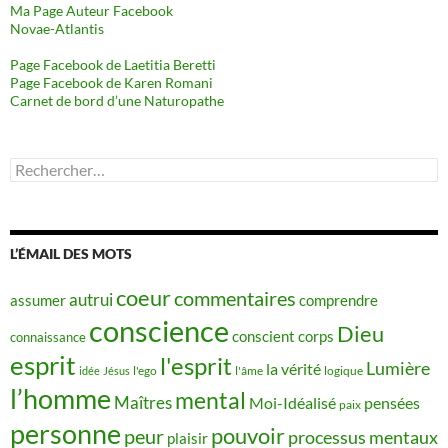
Ma Page Auteur Facebook
Novae-Atlantis
Page Facebook de Laetitia Beretti
Page Facebook de Karen Romani
Carnet de bord d’une Naturopathe
Rechercher :
L’ÉMAIL DES MOTS
coeur
commentaires
autrui
assumer
comprendre
conscience
Dieu
conscient
corps
connaissance
esprit
l'esprit
Lumière
la vérité
idée
Jésus
l'ego
l'âme
logique
l’homme
mental
Maîtres
Moi-Idéalisé
pensées
paix
personne
pouvoir
peur
processus mentaux
plaisir