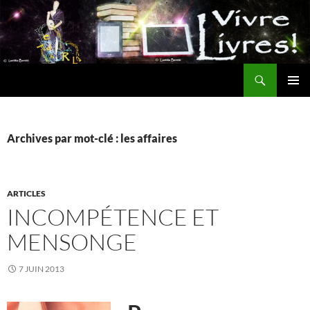
Aller
au
contenu
Recherche
MENU
PRINCI
Archives par mot-clé : les affaires
ARTICLES
INCOMPÉTENCE ET
MENSONGE
7 JUIN 2013