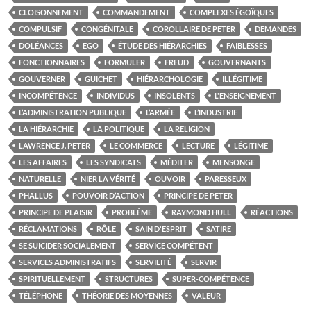
CLOISONNEMENT
COMMANDEMENT
COMPLEXES ÉGOÏQUES
COMPULSIF
CONGÉNITALE
COROLLAIRE DE PETER
DEMANDES
DOLÉANCES
EGO
ÉTUDE DES HIÉRARCHIES
FAIBLESSES
FONCTIONNAIRES
FORMULER
FREUD
GOUVERNANTS
GOUVERNER
GUICHET
HIÉRARCHOLOGIE
ILLÉGITIME
INCOMPÉTENCE
INDIVIDUS
INSOLENTS
L'ENSEIGNEMENT
L’ADMINISTRATION PUBLIQUE
L’ARMÉE
L’INDUSTRIE
LA HIÉRARCHIE
LA POLITIQUE
LA RELIGION
LAWRENCE J. PETER
LE COMMERCE
LECTURE
LÉGITIME
LES AFFAIRES
LES SYNDICATS
MÉDITER
MENSONGE
NATURELLE
NIER LA VÉRITÉ
OUVOIR
PARESSEUX
PHALLUS
POUVOIR D’ACTION
PRINCIPE DE PETER
PRINCIPE DE PLAISIR
PROBLÈME
RAYMOND HULL
RÉACTIONS
RÉCLAMATIONS
RÔLE
SAIN D'ESPRIT
SATIRE
SE SUICIDER SOCIALEMENT
SERVICE COMPÉTENT
SERVICES ADMINISTRATIFS
SERVILITÉ
SERVIR
SPIRITUELLEMENT
STRUCTURES
SUPER-COMPÉTENCE
TÉLÉPHONE
THÉORIE DES MOYENNES
VALEUR