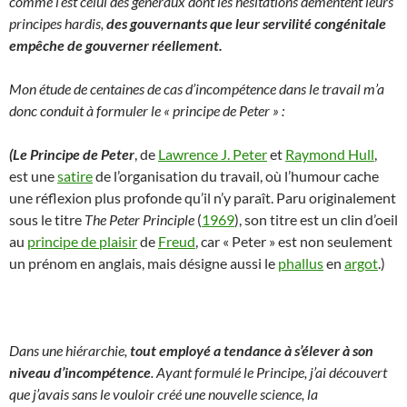
comme l‘est celui des généraux dont les hésitations démentent leurs
principes hardis,
des gouvernants que leur servilité congénitale
empêche de gouverner réellement.
Mon étude de centaines de cas d’incompétence dans le travail m’a
donc conduit à formuler le « principe de Peter » :
(Le Principe de Peter
, de
Lawrence J. Peter
et
Raymond Hull
,
est une
satire
de l’organisation du travail, où l’humour cache
une réflexion plus profonde qu’il n’y paraît. Paru originalement
sous le titre
The Peter Principle
(
1969
), son titre est un clin d’oeil
au
principe de plaisir
de
Freud
, car « Peter » est non seulement
un prénom en anglais, mais désigne aussi le
phallus
en
argot
.)
Dans une hiérarchie,
tout employé a tendance à s’élever à son
niveau d’incompétence
.
Ayant formulé le Principe, j’ai découvert
que j’avais sans le vouloir créé une nouvelle science, la