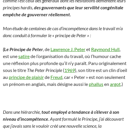
comme l‘est celui des généraux dont les hésitations démentent leurs
principes hardis,
des gouvernants que leur servilité congénitale
empêche de gouverner réellement.
Mon étude de centaines de cas d’incompétence dans le travail m’a
donc conduit à formuler le « principe de Peter » :
(Le Principe de Peter
, de
Lawrence J. Peter
et
Raymond Hull
,
est une
satire
de l’organisation du travail, où l’humour cache
une réflexion plus profonde qu’il n’y paraît. Paru originalement
sous le titre
The Peter Principle
(
1969
), son titre est un clin d’oeil
au
principe de plaisir
de
Freud
, car « Peter » est non seulement
un prénom en anglais, mais désigne aussi le
phallus
en
argot
.)
Dans une hiérarchie,
tout employé a tendance à s’élever à son
niveau d’incompétence
.
Ayant formulé le Principe, j’ai découvert
que j’avais sans le vouloir créé une nouvelle science, la