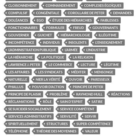
CLOISONNEMENT
COMMANDEMENT
COMPLEXES ÉGOÏQUES
COMPULSIF
CONGÉNITALE
COROLLAIRE DE PETER
DEMANDES
DOLÉANCES
EGO
ÉTUDE DES HIÉRARCHIES
FAIBLESSES
FONCTIONNAIRES
FORMULER
FREUD
GOUVERNANTS
GOUVERNER
GUICHET
HIÉRARCHOLOGIE
ILLÉGITIME
INCOMPÉTENCE
INDIVIDUS
INSOLENTS
L'ENSEIGNEMENT
L’ADMINISTRATION PUBLIQUE
L’ARMÉE
L’INDUSTRIE
LA HIÉRARCHIE
LA POLITIQUE
LA RELIGION
LAWRENCE J. PETER
LE COMMERCE
LECTURE
LÉGITIME
LES AFFAIRES
LES SYNDICATS
MÉDITER
MENSONGE
NATURELLE
NIER LA VÉRITÉ
OUVOIR
PARESSEUX
PHALLUS
POUVOIR D’ACTION
PRINCIPE DE PETER
PRINCIPE DE PLAISIR
PROBLÈME
RAYMOND HULL
RÉACTIONS
RÉCLAMATIONS
RÔLE
SAIN D'ESPRIT
SATIRE
SE SUICIDER SOCIALEMENT
SERVICE COMPÉTENT
SERVICES ADMINISTRATIFS
SERVILITÉ
SERVIR
SPIRITUELLEMENT
STRUCTURES
SUPER-COMPÉTENCE
TÉLÉPHONE
THÉORIE DES MOYENNES
VALEUR