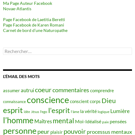
Ma Page Auteur Facebook
Novae-Atlantis
Page Facebook de Laetitia Beretti
Page Facebook de Karen Romani
Carnet de bord d’une Naturopathe
Rechercher :
L’ÉMAIL DES MOTS
coeur
commentaires
autrui
assumer
comprendre
conscience
Dieu
conscient
corps
connaissance
esprit
l'esprit
Lumière
la vérité
idée
Jésus
l'ego
l'âme
logique
l’homme
mental
Maîtres
Moi-Idéalisé
pensées
paix
personne
pouvoir
peur
processus mentaux
plaisir