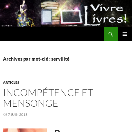
Aller
au
contenu
Recherche
MENU
PRINCI
Archives par mot-clé : servilité
ARTICLES
INCOMPÉTENCE ET
MENSONGE
7 JUIN 2013