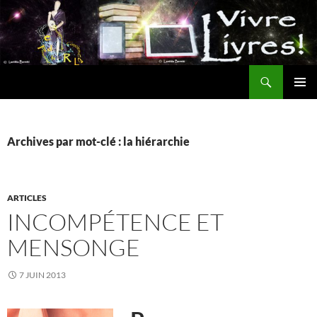
Aller
au
contenu
Recherche
MENU
PRINCI
Archives par mot-clé : la hiérarchie
ARTICLES
INCOMPÉTENCE ET
MENSONGE
7 JUIN 2013