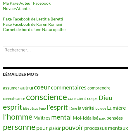
Ma Page Auteur Facebook
Novae-Atlantis
Page Facebook de Laetitia Beretti
Page Facebook de Karen Romani
Carnet de bord d’une Naturopathe
Rechercher :
L’ÉMAIL DES MOTS
coeur
commentaires
autrui
assumer
comprendre
conscience
Dieu
conscient
corps
connaissance
esprit
l'esprit
Lumière
la vérité
idée
Jésus
l'ego
l'âme
logique
l’homme
mental
Maîtres
Moi-Idéalisé
pensées
paix
personne
pouvoir
peur
processus mentaux
plaisir