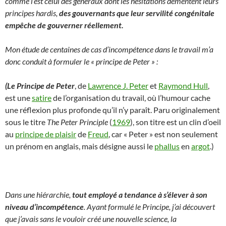
comme l‘est celui des généraux dont les hésitations démentent leurs
principes hardis,
des gouvernants que leur servilité congénitale
empêche de gouverner réellement.
Mon étude de centaines de cas d’incompétence dans le travail m’a
donc conduit à formuler le « principe de Peter » :
(Le Principe de Peter
, de
Lawrence J. Peter
et
Raymond Hull
,
est une
satire
de l’organisation du travail, où l’humour cache
une réflexion plus profonde qu’il n’y paraît. Paru originalement
sous le titre
The Peter Principle
(
1969
), son titre est un clin d’oeil
au
principe de plaisir
de
Freud
, car « Peter » est non seulement
un prénom en anglais, mais désigne aussi le
phallus
en
argot
.)
Dans une hiérarchie,
tout employé a tendance à s’élever à son
niveau d’incompétence
.
Ayant formulé le Principe, j’ai découvert
que j’avais sans le vouloir créé une nouvelle science, la