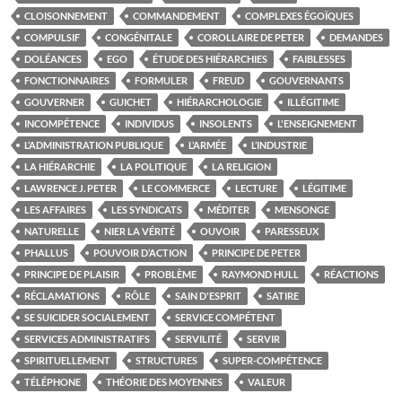
CLOISONNEMENT
COMMANDEMENT
COMPLEXES ÉGOÏQUES
COMPULSIF
CONGÉNITALE
COROLLAIRE DE PETER
DEMANDES
DOLÉANCES
EGO
ÉTUDE DES HIÉRARCHIES
FAIBLESSES
FONCTIONNAIRES
FORMULER
FREUD
GOUVERNANTS
GOUVERNER
GUICHET
HIÉRARCHOLOGIE
ILLÉGITIME
INCOMPÉTENCE
INDIVIDUS
INSOLENTS
L'ENSEIGNEMENT
L’ADMINISTRATION PUBLIQUE
L’ARMÉE
L’INDUSTRIE
LA HIÉRARCHIE
LA POLITIQUE
LA RELIGION
LAWRENCE J. PETER
LE COMMERCE
LECTURE
LÉGITIME
LES AFFAIRES
LES SYNDICATS
MÉDITER
MENSONGE
NATURELLE
NIER LA VÉRITÉ
OUVOIR
PARESSEUX
PHALLUS
POUVOIR D’ACTION
PRINCIPE DE PETER
PRINCIPE DE PLAISIR
PROBLÈME
RAYMOND HULL
RÉACTIONS
RÉCLAMATIONS
RÔLE
SAIN D'ESPRIT
SATIRE
SE SUICIDER SOCIALEMENT
SERVICE COMPÉTENT
SERVICES ADMINISTRATIFS
SERVILITÉ
SERVIR
SPIRITUELLEMENT
STRUCTURES
SUPER-COMPÉTENCE
TÉLÉPHONE
THÉORIE DES MOYENNES
VALEUR