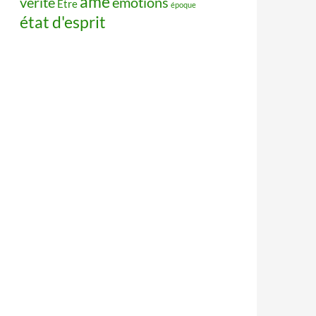
âme
vérité
émotions
Être
époque
état d'esprit