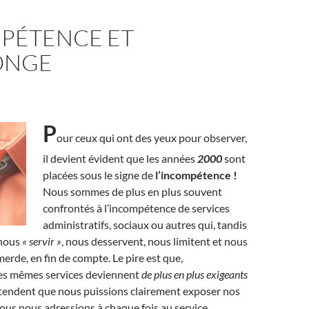
PÉTENCE ET
ONGE
P
our ceux qui ont des yeux pour observer,
il devient évident que les années
2000
sont
placées sous le signe de
l’incompétence !
Nous sommes de plus en plus souvent
confrontés à l’incompétence de services
administratifs, sociaux ou autres qui, tandis
 nous
« servir »
, nous desservent, nous limitent et nous
merde, en fin de compte. Le pire est que,
ces mêmes services deviennent
de plus en plus exigeants
tendent que nous puissions clairement exposer nos
ous nous adressions à chaque fois au service