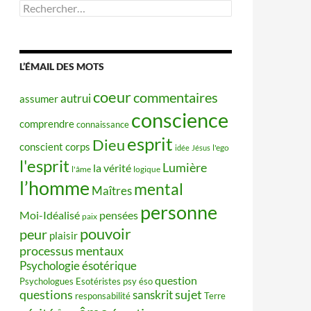
Rechercher :
L’ÉMAIL DES MOTS
coeur
commentaires
autrui
assumer
conscience
comprendre
connaissance
esprit
Dieu
conscient
corps
idée
Jésus
l'ego
l'esprit
Lumière
la vérité
l'âme
logique
l’homme
mental
Maîtres
personne
Moi-Idéalisé
pensées
paix
pouvoir
peur
plaisir
processus mentaux
Psychologie ésotérique
question
Psychologues Esotéristes
psy éso
questions
sujet
sanskrit
responsabilité
Terre