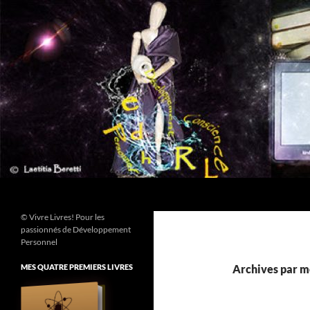
Aller
au
contenu
Recherche
© Vivre Livres! Pour les
passionnés de Développement
Personnel
MES QUATRE PREMIERS LIVRES
Archives par mo