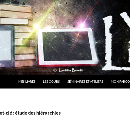
MES LIVRES
LES COURS
SÉMINAIRES ET ATELIERS
MON PARCO
t-clé : étude des hiérarchies