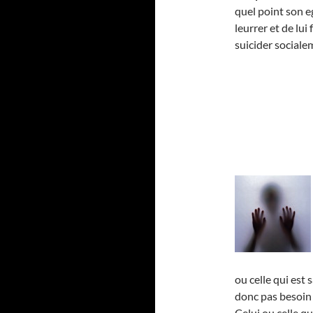
quel point son e
leurrer et de lui
suicider sociale
ou celle qui est 
donc pas besoin 
Celui ou celle qu