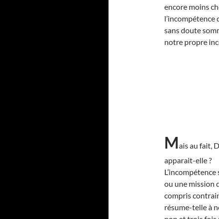
encore moins che
l’incompétence d
sans doute somme
notre propre in
M
ais au fait,
apparait-elle ?
L’incompétence s
ou une mission q
compris contrain
résume-telle à 
non et trois fois