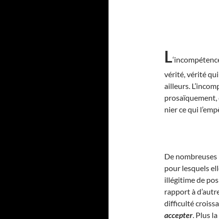
L
‘incompétence 
vérité, vérité qu
ailleurs. L’inco
prosaïquement, d
nier ce qui l’em
De nombreuses
pour lesquels el
illégitime de po
rapport à d’aut
difficulté croiss
accepter
. Plus 