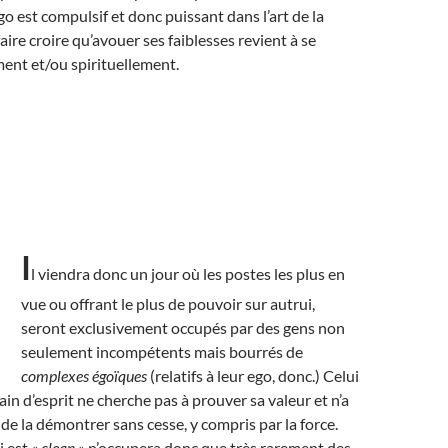
go est compulsif et donc puissant dans l’art de la
 faire croire qu’avouer ses faiblesses revient à se
ment et/ou spirituellement.
I
l viendra donc un jour où les postes les plus en
vue ou offrant le plus de pouvoir sur autrui,
seront exclusivement occupés par des gens non
seulement incompétents mais bourrés de
complexes égoïques
(relatifs à leur ego, donc.) Celui
sain d’esprit ne cherche pas à prouver sa valeur et n’a
de la démontrer sans cesse, y compris par la force.
i est
« clean »
n’occupera donc que très rarement des