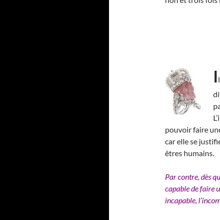
I
di
p
L
pouvoir faire une
car elle se just
êtres humains.
Par contre, dès qu
capable de faire u
incapable, l’inco