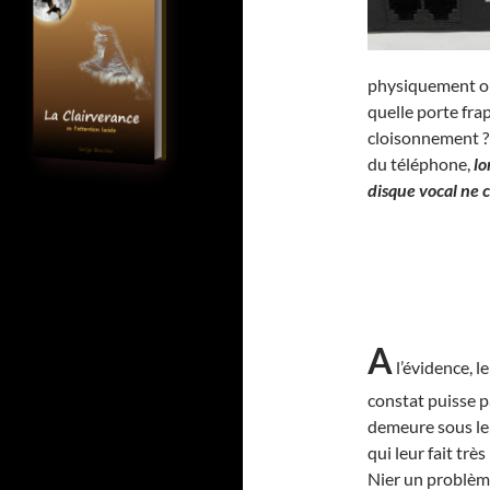
physiquement ou
quelle porte fra
cloisonnement ?
du téléphone,
lo
disque vocal ne 
A
l’évidence, l
constat puisse p
demeure sous le 
qui leur fait trè
Nier un problème