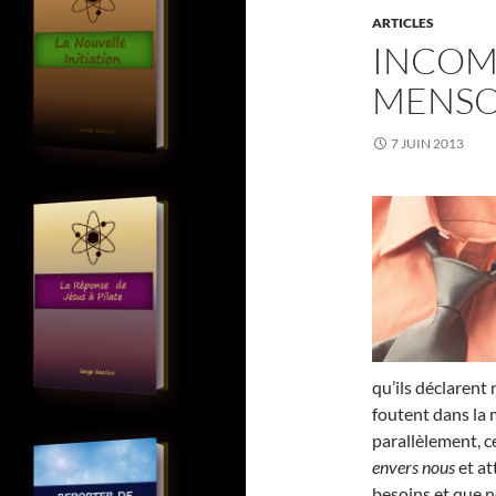
ARTICLES
INCOM
MENS
7 JUIN 2013
qu’ils déclarent
foutent dans la 
parallèlement, 
envers nous
et at
besoins et que n