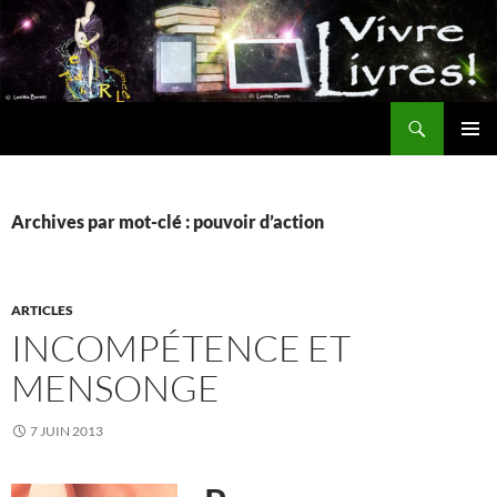
Aller
au
contenu
Recherche
MENU
PRINCI
Archives par mot-clé : pouvoir d’action
ARTICLES
INCOMPÉTENCE ET
MENSONGE
7 JUIN 2013