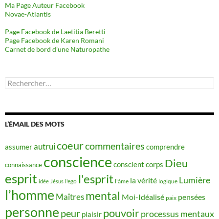
Ma Page Auteur Facebook
Novae-Atlantis
Page Facebook de Laetitia Beretti
Page Facebook de Karen Romani
Carnet de bord d’une Naturopathe
Rechercher :
L’ÉMAIL DES MOTS
coeur
commentaires
autrui
assumer
comprendre
conscience
Dieu
conscient
corps
connaissance
esprit
l'esprit
Lumière
la vérité
idée
Jésus
l'ego
l'âme
logique
l’homme
mental
Maîtres
Moi-Idéalisé
pensées
paix
personne
pouvoir
peur
processus mentaux
plaisir