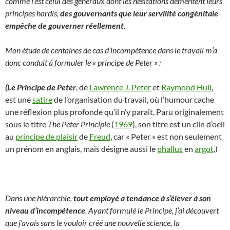
comme l‘est celui des généraux dont les hésitations démentent leurs
principes hardis,
des gouvernants que leur servilité congénitale
empêche de gouverner réellement.
Mon étude de centaines de cas d’incompétence dans le travail m’a
donc conduit à formuler le « principe de Peter » :
(Le Principe de Peter
, de
Lawrence J. Peter
et
Raymond Hull
,
est une
satire
de l’organisation du travail, où l’humour cache
une réflexion plus profonde qu’il n’y paraît. Paru originalement
sous le titre
The Peter Principle
(
1969
), son titre est un clin d’oeil
au
principe de plaisir
de
Freud
, car « Peter » est non seulement
un prénom en anglais, mais désigne aussi le
phallus
en
argot
.)
Dans une hiérarchie,
tout employé a tendance à s’élever à son
niveau d’incompétence
.
Ayant formulé le Principe, j’ai découvert
que j’avais sans le vouloir créé une nouvelle science, la