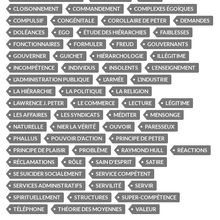
CLOISONNEMENT
COMMANDEMENT
COMPLEXES ÉGOÏQUES
COMPULSIF
CONGÉNITALE
COROLLAIRE DE PETER
DEMANDES
DOLÉANCES
EGO
ÉTUDE DES HIÉRARCHIES
FAIBLESSES
FONCTIONNAIRES
FORMULER
FREUD
GOUVERNANTS
GOUVERNER
GUICHET
HIÉRARCHOLOGIE
ILLÉGITIME
INCOMPÉTENCE
INDIVIDUS
INSOLENTS
L'ENSEIGNEMENT
L’ADMINISTRATION PUBLIQUE
L’ARMÉE
L’INDUSTRIE
LA HIÉRARCHIE
LA POLITIQUE
LA RELIGION
LAWRENCE J. PETER
LE COMMERCE
LECTURE
LÉGITIME
LES AFFAIRES
LES SYNDICATS
MÉDITER
MENSONGE
NATURELLE
NIER LA VÉRITÉ
OUVOIR
PARESSEUX
PHALLUS
POUVOIR D’ACTION
PRINCIPE DE PETER
PRINCIPE DE PLAISIR
PROBLÈME
RAYMOND HULL
RÉACTIONS
RÉCLAMATIONS
RÔLE
SAIN D'ESPRIT
SATIRE
SE SUICIDER SOCIALEMENT
SERVICE COMPÉTENT
SERVICES ADMINISTRATIFS
SERVILITÉ
SERVIR
SPIRITUELLEMENT
STRUCTURES
SUPER-COMPÉTENCE
TÉLÉPHONE
THÉORIE DES MOYENNES
VALEUR