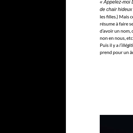
« Appelez-moi D
de chair hideu
les filles.)
Mais c
résume à faire s
d’avoir un nom, 
non en nous, etc
Puis il y a
l’illégi
prend pour un ân