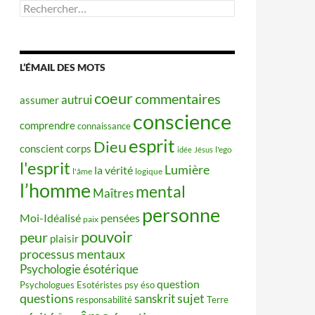
Rechercher :
L’ÉMAIL DES MOTS
coeur
commentaires
autrui
assumer
conscience
comprendre
connaissance
esprit
Dieu
conscient
corps
idée
Jésus
l'ego
l'esprit
Lumière
la vérité
l'âme
logique
l’homme
mental
Maîtres
personne
Moi-Idéalisé
pensées
paix
pouvoir
peur
plaisir
processus mentaux
Psychologie ésotérique
question
Psychologues Esotéristes
psy éso
questions
sujet
sanskrit
responsabilité
Terre