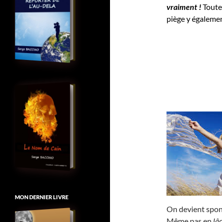
vraiment !
Toute
piège y égalemen
MON DERNIER LIVRE
On devient spon
Même pas en
lâ