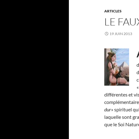
ARTICLES
LE FAU
19 JUIN 2013
d
d
c
différentes et vi
complémentaires 
dur
» spirituel q
laquelle sont gra
que le Soi Nature