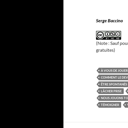
Serge Baccino
(Note : Sauf pou
gratuites)
À VOUS DE JOUER
COMMENT LE DEV
ÊTRE SPONTANÉS
LÂCHER PRISE
NOUS JOUONS TO
TÉMOIGNER