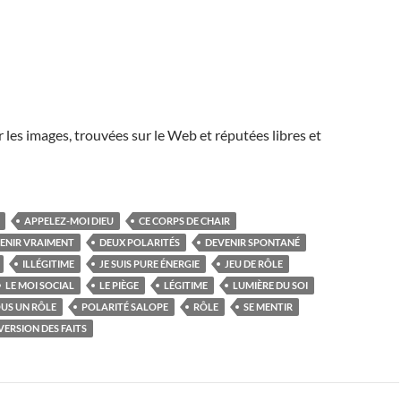
r les images, trouvées sur le Web et réputées libres et
APPELEZ-MOI DIEU
CE CORPS DE CHAIR
ENIR VRAIMENT
DEUX POLARITÉS
DEVENIR SPONTANÉ
ILLÉGITIME
JE SUIS PURE ÉNERGIE
JEU DE RÔLE
LE MOI SOCIAL
LE PIÈGE
LÉGITIME
LUMIÈRE DU SOI
US UN RÔLE
POLARITÉ SALOPE
RÔLE
SE MENTIR
VERSION DES FAITS