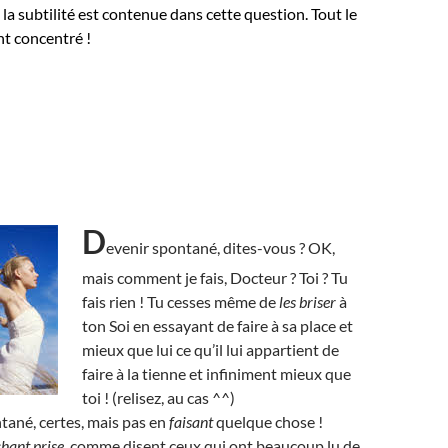
 la subtilité est contenue dans cette question. Tout le
t concentré !
D
evenir spontané, dites-vous ? OK,
mais comment je fais, Docteur ? Toi ? Tu
fais rien ! Tu cesses même de
les briser
à
ton Soi en essayant de faire à sa place et
mieux que lui ce qu’il lui appartient de
faire à la tienne et infiniment mieux que
toi ! (relisez, au cas ^^)
tané, certes, mais pas en
faisant
quelque chose !
chant prise
, comme disent ceux qui ont beaucoup lu de