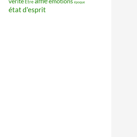
âme
vérité
émotions
Être
époque
état d'esprit