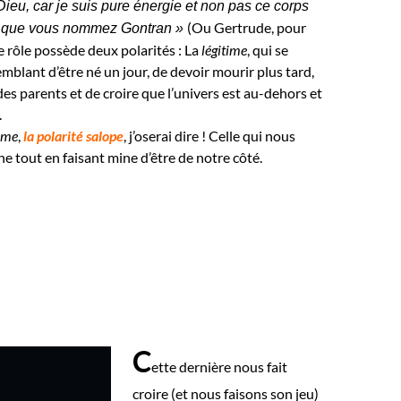
ieu, car je suis pure énergie et non pas ce corps
(Ou Gertrude, pour
x que vous nommez Gontran »
e rôle possède deux polarités : La
légitime
, qui se
emblant d’être né un jour, de devoir mourir plus tard,
des parents et de croire que l’univers est au-dehors et
.
time
,
la
polarité salope
, j’oserai dire ! Celle qui nous
e tout en faisant mine d’être de notre côté.
C
ette dernière nous fait
croire (et nous faisons son jeu)