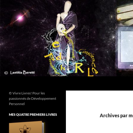
Aller
au
contenu
Recherche
© Vivre Livres! Pour les
passionnés de Développement
Personnel
MES QUATRE PREMIERS LIVRES
Archives par mo