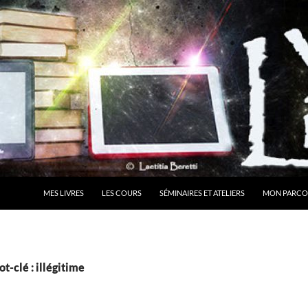
MES LIVRES
LES COURS
SÉMINAIRES ET ATELIERS
MON PARCO
t-clé : illégitime