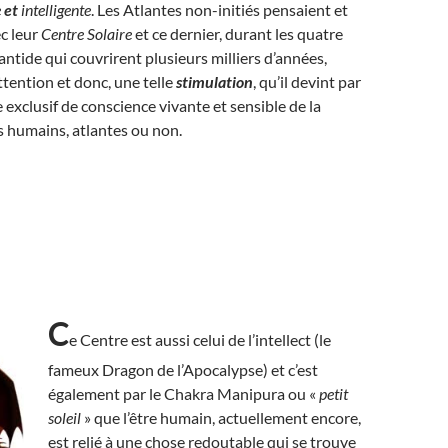
e
et
intelligente
. Les Atlantes non-initiés pensaient et
c leur
Centre Solaire
et ce dernier, durant les quatre
antide qui couvrirent plusieurs milliers d’années,
ttention et donc, une telle
stimulation
, qu’il devint par
e exclusif de conscience vivante et sensible de la
s humains, atlantes ou non.
C
e Centre est aussi celui de l’intellect (le
fameux Dragon de l’Apocalypse) et c’est
également par le Chakra Manipura ou «
petit
soleil
» que l’être humain, actuellement encore,
est relié à une chose redoutable qui se trouve