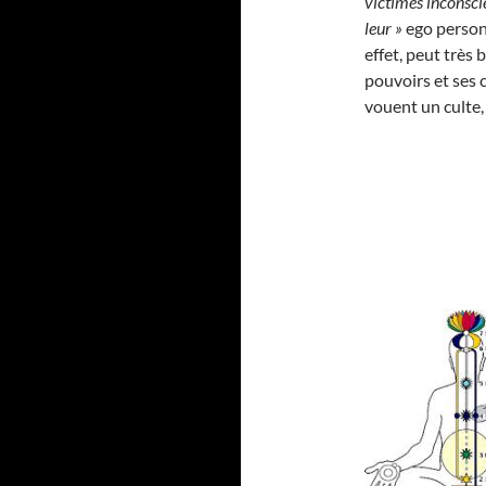
victimes inconscie
leur »
ego personn
effet, peut très 
pouvoirs et ses c
vouent un culte,