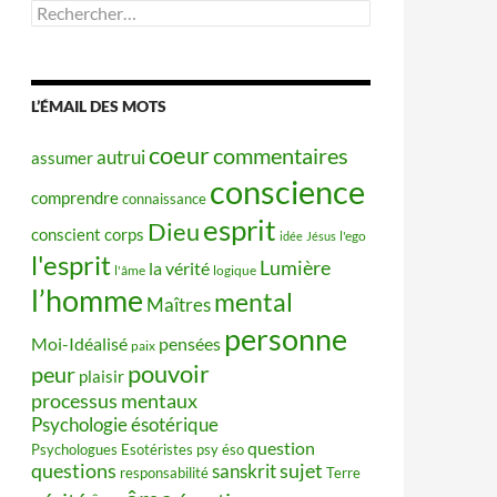
Rechercher :
L’ÉMAIL DES MOTS
coeur
commentaires
autrui
assumer
conscience
comprendre
connaissance
esprit
Dieu
conscient
corps
idée
Jésus
l'ego
l'esprit
Lumière
la vérité
l'âme
logique
l’homme
mental
Maîtres
personne
Moi-Idéalisé
pensées
paix
pouvoir
peur
plaisir
processus mentaux
Psychologie ésotérique
question
Psychologues Esotéristes
psy éso
questions
sujet
sanskrit
responsabilité
Terre