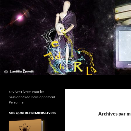
Aller
au
contenu
Recherche
© Vivre Livres! Pour les
passionnés de Développement
Personnel
MES QUATRE PREMIERS LIVRES
Archives par mo