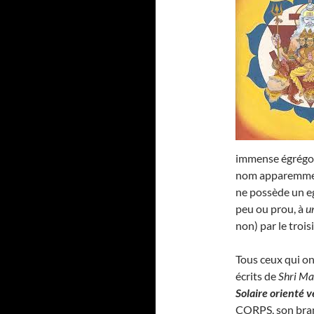
immense égrégore
nom apparemmen
ne possède un eg
peu ou prou, à
u
non) par le troi
Tous ceux qui on
écrits de
Shri Ma
Solaire orienté v
CORPS, son bra