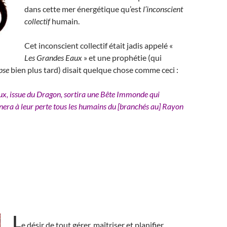
dans cette mer énergétique qu’est
l’inconscient
collectif
humain.
Cet inconscient collectif était jadis appelé «
Les Grandes Eaux
» et une prophétie (qui
pse
bien plus tard) disait quelque chose comme ceci :
x, issue du Dragon, sortira une Bête Immonde qui
ra à leur perte tous les humains du [branchés au] Rayon
L
e désir de tout gérer, maîtriser et planifier,