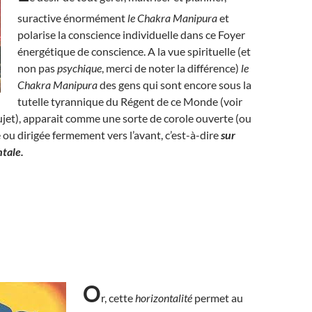
suractive énormément
le Chakra Manipura
et
polarise la conscience individuelle dans ce Foyer
énergétique de conscience. A la vue spirituelle (et
non pas
psychique
, merci de noter la différence)
le
Chakra Manipura
des gens qui sont encore sous la
tutelle tyrannique du Régent de ce Monde (voir
sujet), apparait comme une sorte de corole ouverte (ou
e ou dirigée fermement vers l’avant, c’est-à-dire
sur
ntale.
O
r, cette
horizontalité
permet au