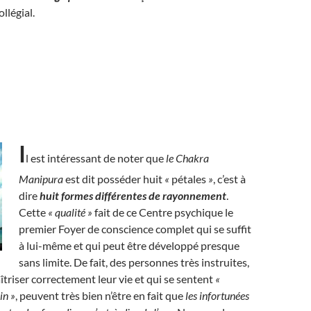
llégial.
I
l est intéressant de noter que
le Chakra
Manipura
est dit posséder huit
«
pétales
»
, c’est à
dire
huit formes différentes de rayonnement
.
Cette
« qualité »
fait de ce Centre psychique le
premier Foyer de conscience complet qui se suffit
à lui-même et qui peut être développé presque
sans limite. De fait, des personnes très instruites,
triser correctement leur vie et qui se sentent
«
in »
, peuvent très bien n’être en fait que
les infortunées