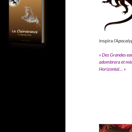
inspira
l’Apocaly
« Des Grandes eau
adombrera et mène
Horizontal… »