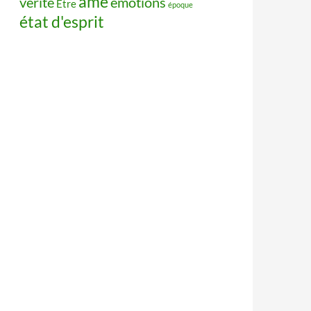
âme
vérité
émotions
Être
époque
état d'esprit