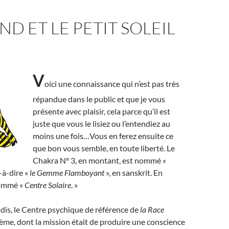
ND ET LE PETIT SOLEIL
V
oici une connaissance qui n’est pas très
répandue dans le public et que je vous
présente avec plaisir, cela parce qu’il est
juste que vous le lisiez ou l’entendiez au
moins une fois…Vous en ferez ensuite ce
que bon vous semble, en toute liberté. Le
Chakra N° 3, en montant, est nommé
«
t-à-dire «
le Gemme Flamboyant
», en sanskrit. En
 nommé «
Centre Solaire
. »
adis, le Centre psychique de référence de
la Race
ième, dont la mission était de produire une conscience