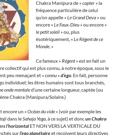
Chakra Manipura de «
capter
» la
fréquence particulière de celui
qu’on appelle «
Le Grand Deva
» ou
encore «
Le Faux-Dieu
» ou encore «
le petit soleil
» ou, plus
ésotériquement, «
Le Régent de ce
Monde
. »
Ce fameux «
Régent
» est en fait un
 collectif qui est plus connu, à notre époque, sous le
t peu menaçant et «
connu
»
d’ego
. En fait, personne
o individuel; les êtres humains sont tous branchés,
ne onde mentale
d’une certaine longueur, captée (ou
sième Chakra (Manipura/Solaire.)
t encore un «
Océan du vide
» (voir par exemple les
taji
dans le
Sahaja Yoga
, à ce sujet) et donc
un Chakra
ers l’horizontal
ET NON VERS LA VERTICALE DU
nchés sur
l’ego planétaire
et reçoivent leurs directives