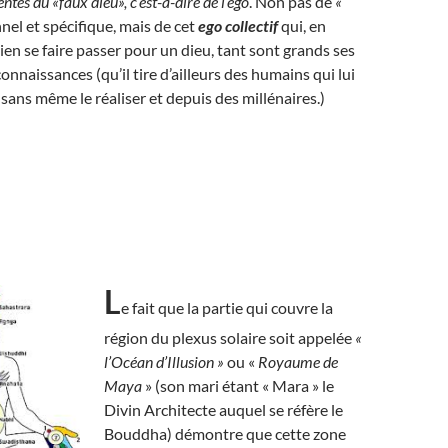
ntes du «faux dieu», c’est-à-dire de l’ego
. Non pas de
«
el et spécifique, mais de cet
ego collectif
qui, en
bien se faire passer pour un dieu, tant sont grands ses
onnaissances (qu’il tire d’ailleurs des humains qui lui
 sans même le réaliser et depuis des millénaires.)
L
e fait que la partie qui couvre la
région du plexus solaire soit appelée
«
l’Océan d’Illusion »
ou «
Royaume de
Maya
» (son mari étant « Mara » le
Divin Architecte auquel se réfère le
Bouddha) démontre que cette zone