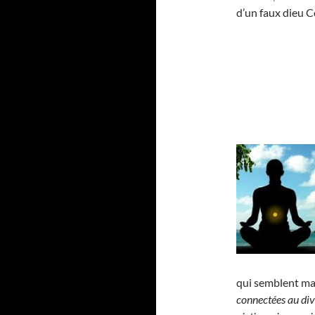
d’un faux dieu Co
qui semblent maî
connectées au div