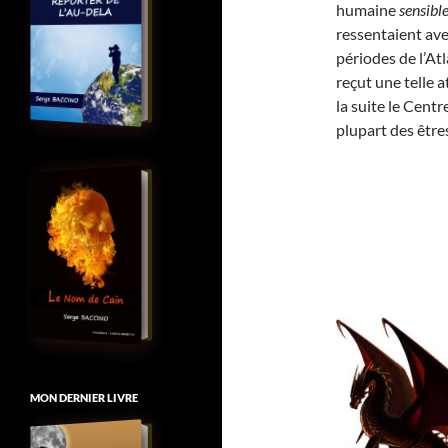
humaine
sensibl
ressentaient ave
périodes de l’Atl
reçut une telle a
la suite le Centr
plupart des être
MON DERNIER LIVRE