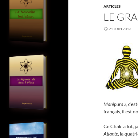
ARTICLES
LE GRA
21 JUIN 2013
Manipura »
, c’es
français, il est
Ce Chakra fut, j
Atlante,
la quatr