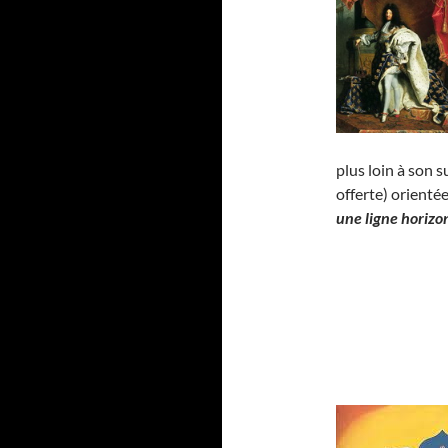
plus loin à son 
offerte) orienté
une ligne horizo