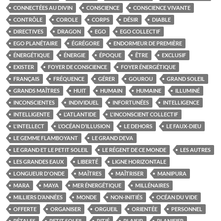
CONNECTÉES AU DIVIN
CONSCIENCE
CONSCIENCE VIVANTE
CONTRÔLE
COROLE
CORPS
DÉSIR
DIABLE
DIRECTIVES
DRAGON
EGO
EGO COLLECTIF
EGO PLANÉTAIRE
ÉGRÉGORE
ENDORMEUR DE PREMIÈRE
ÉNERGÉTIQUE
ÉNERGIE
ÉPOQUE
ÊTRE
EXCLUSIF
EXISTER
FOYER DE CONSCIENCE
FOYER ÉNERGÉTIQUE
FRANÇAIS
FRÉQUENCE
GÉRER
GOUROU
GRAND SOLEIL
GRANDS MAÎTRES
HUIT
HUMAIN
HUMAINE
ILLUMINÉ
INCONSCIENTES
INDIVIDUEL
INFORTUNÉES
INTELLIGENCE
INTELLIGENTE
L'ATLANTIDE
L'INCONSCIENT COLLECTIF
L'INTELLECT
L’OCÉAN D’ILLUSION
LE DEHORS
LE FAUX-DIEU
LE GEMME FLAMBOYANT
LE GRAND DEVA
LE GRAND ET LE PETIT SOLEIL
LE RÉGENT DE CE MONDE
LES AUTRES
LES GRANDES EAUX
LIBERTÉ
LIGNE HORIZONTALE
LONGUEUR D'ONDE
MAÎTRES
MAÎTRISER
MANIPURA
MARA
MAYA
MER ÉNERGÉTIQUE
MILLÉNAIRES
MILLIERS D’ANNÉES
MONDE
NON-INITIÉS
OCÉAN DU VIDE
OFFERTE
ORGANISER
ORGUEIL
ORIENTÉE
PERSONNEL
PÉTALES
PETIT SOLEIL
PITIÉ
PLAISIR
PLANIFIER