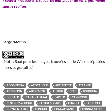
« bouffer » les autres, à savoir,
de leur piquer de l’énergie, même
sans le réaliser
.
Serge Baccino
(Note : Sauf pour les images, trouvées sur le Web et réputées
libres et gratuites)
ADOMBRERA
APOCALYPSE
ARCHITECTE
ATLANTE
ATTENTION
AUTREMENT
AUTRUI
BÊTE
BOUDDHA
BOUFFER
CANAL CENTRAL
CAPTER
CARNIVORE
CENTRE PSYCHIQUE
CENTRE SOLAIRE
CHAKRA
COLLECTIF
COMMENTAIRES
CONDUIT
CONNAISSANCE
CONNAISSANCES