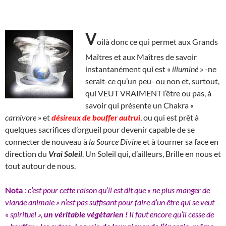
V
oilà donc ce qui permet aux Grands
Maîtres et aux Maîtres de savoir
instantanément qui est «
illuminé
» -ne
serait-ce qu’un peu- ou non et, surtout,
qui VEUT VRAIMENT l’être ou pas, à
savoir qui présente un Chakra «
carnivore
» et
désireux de
bouffer autrui
, ou qui est prêt à
quelques sacrifices d’orgueil pour devenir capable de se
connecter de nouveau à
la Source Divine
et à tourner sa face en
direction du
Vrai Soleil
. Un Soleil qui, d’ailleurs, Brille en nous et
tout autour de nous.
Nota
:
c’est pour cette raison qu’il est dit que « ne plus manger de
viande animale » n’est pas suffisant pour faire d’un être qui se veut
« spirituel »,
un véritable végétarien !
Il faut encore qu’il cesse de