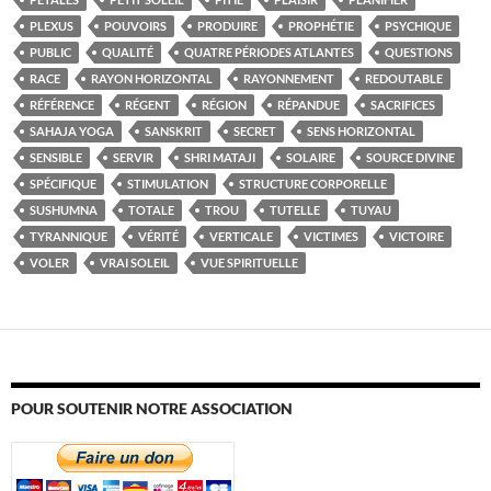
PLEXUS
POUVOIRS
PRODUIRE
PROPHÉTIE
PSYCHIQUE
PUBLIC
QUALITÉ
QUATRE PÉRIODES ATLANTES
QUESTIONS
RACE
RAYON HORIZONTAL
RAYONNEMENT
REDOUTABLE
RÉFÉRENCE
RÉGENT
RÉGION
RÉPANDUE
SACRIFICES
SAHAJA YOGA
SANSKRIT
SECRET
SENS HORIZONTAL
SENSIBLE
SERVIR
SHRI MATAJI
SOLAIRE
SOURCE DIVINE
SPÉCIFIQUE
STIMULATION
STRUCTURE CORPORELLE
SUSHUMNA
TOTALE
TROU
TUTELLE
TUYAU
TYRANNIQUE
VÉRITÉ
VERTICALE
VICTIMES
VICTOIRE
VOLER
VRAI SOLEIL
VUE SPIRITUELLE
POUR SOUTENIR NOTRE ASSOCIATION