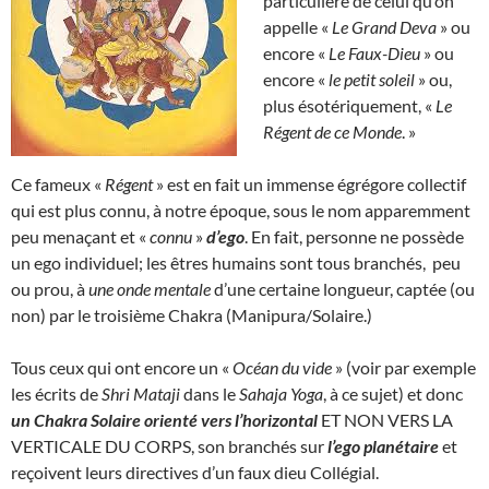
particulière de celui qu’on
appelle «
Le Grand Deva
» ou
encore «
Le Faux-Dieu
» ou
encore «
le petit soleil
» ou,
plus ésotériquement, «
Le
Régent de ce Monde
. »
Ce fameux «
Régent
» est en fait un immense égrégore collectif
qui est plus connu, à notre époque, sous le nom apparemment
peu menaçant et «
connu
»
d’ego
. En fait, personne ne possède
un ego individuel; les êtres humains sont tous branchés, peu
ou prou, à
une onde mentale
d’une certaine longueur, captée (ou
non) par le troisième Chakra (Manipura/Solaire.)
Tous ceux qui ont encore un «
Océan du vide
» (voir par exemple
les écrits de
Shri Mataji
dans le
Sahaja Yoga
, à ce sujet) et donc
un Chakra Solaire orienté vers l’horizontal
ET NON VERS LA
VERTICALE DU CORPS, son branchés sur
l’ego planétaire
et
reçoivent leurs directives d’un faux dieu Collégial.