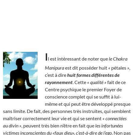
I
l est intéressant de noter que
le Chakra
Manipura
est dit posséder huit
«
pétales
»
,
c’est à dire
huit formes différentes de
rayonnement
. Cette
« qualité »
fait de ce
Centre psychique le premier Foyer de
conscience complet qui se suffit à lui-
même et qui peut être développé presque
sans limite. De fait, des personnes très instruites, qui semblent
maîtriser correctement leur vie et qui se sentent
« connectées
au divin »
, peuvent très bien n’être en fait que
les infortunées
victimes inconscientes du «faux dieu», c’est-à-dire de l’ego
. Non pas