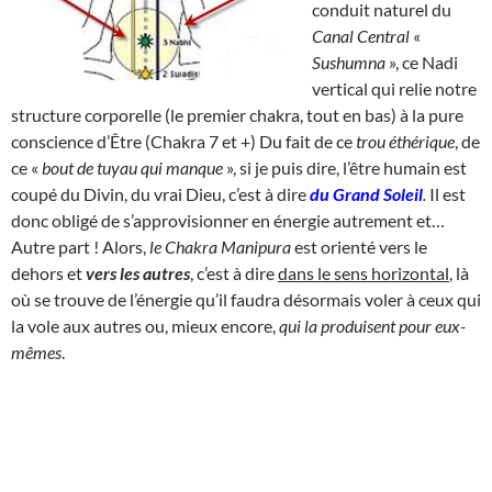
conduit naturel du
Canal Central
«
Sushumna
», ce Nadi
vertical qui relie notre
structure corporelle (le premier chakra, tout en bas) à la pure
conscience d’Être (Chakra 7 et +) Du fait de ce
trou éthérique
, de
ce «
bout de tuyau qui manque
», si je puis dire, l’être humain est
coupé du Divin, du vrai Dieu, c’est à dire
du
Grand Soleil
.
Il est
donc obligé de s’approvisionner en énergie autrement et…
Autre part ! Alors,
le Chakra Manipura
est orienté vers le
dehors et
vers les autres
, c’est à dire
dans le sens horizontal
, là
où se trouve de l’énergie qu’il faudra désormais voler à ceux qui
la vole aux autres ou, mieux encore,
qui la produisent pour eux-
mêmes
.