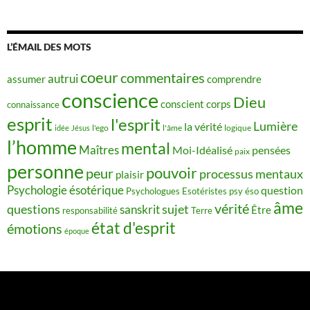
L’ÉMAIL DES MOTS
coeur
commentaires
autrui
assumer
comprendre
conscience
Dieu
conscient
corps
connaissance
esprit
l'esprit
Lumière
la vérité
idée
Jésus
l'ego
l'âme
logique
l’homme
mental
Maîtres
Moi-Idéalisé
pensées
paix
personne
pouvoir
peur
processus mentaux
plaisir
Psychologie ésotérique
question
Psychologues Esotéristes
psy éso
âme
vérité
questions
sujet
sanskrit
Être
responsabilité
Terre
état d'esprit
émotions
époque