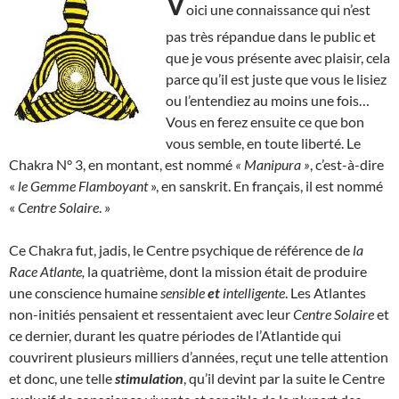
V
oici une connaissance qui n’est
pas très répandue dans le public et
que je vous présente avec plaisir, cela
parce qu’il est juste que vous le lisiez
ou l’entendiez au moins une fois…
Vous en ferez ensuite ce que bon
vous semble, en toute liberté. Le
Chakra N° 3, en montant, est nommé
« Manipura »
, c’est-à-dire
«
le Gemme Flamboyant
», en sanskrit. En français, il est nommé
«
Centre Solaire
. »
Ce Chakra fut, jadis, le Centre psychique de référence de
la
Race Atlante,
la quatrième, dont la mission était de produire
une conscience humaine
sensible
et
intelligente
. Les Atlantes
non-initiés pensaient et ressentaient avec leur
Centre Solaire
et
ce dernier, durant les quatre périodes de l’Atlantide qui
couvrirent plusieurs milliers d’années, reçut une telle attention
et donc, une telle
stimulation
, qu’il devint par la suite le Centre