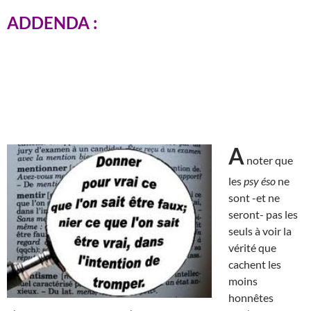
ADDENDA :
A
noter que
les
psy éso
ne
sont -et ne
seront- pas les
seuls à voir la
vérité que
cachent les
moins
honnêtes