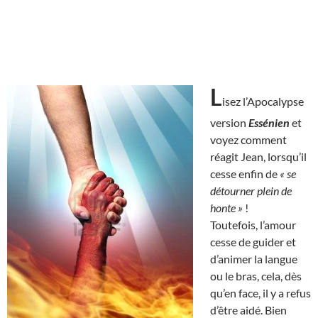
L
isez l’Apocalypse
version
Essénien
et
voyez comment
réagit Jean, lorsqu’il
cesse enfin de
« se
détourner plein de
honte »
!
Toutefois, l’amour
cesse de guider et
d’animer la langue
ou le bras, cela, dès
qu’en face, il y a refus
d’être aidé. Bien