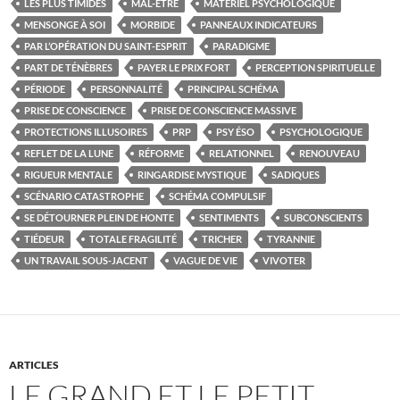
LES PLUS TIMIDES
MAL-ÊTRE
MATÉRIEL PSYCHOLOGIQUE
MENSONGE À SOI
MORBIDE
PANNEAUX INDICATEURS
PAR L’OPÉRATION DU SAINT-ESPRIT
PARADIGME
PART DE TÉNÈBRES
PAYER LE PRIX FORT
PERCEPTION SPIRITUELLE
PÉRIODE
PERSONNALITÉ
PRINCIPAL SCHÉMA
PRISE DE CONSCIENCE
PRISE DE CONSCIENCE MASSIVE
PROTECTIONS ILLUSOIRES
PRP
PSY ÉSO
PSYCHOLOGIQUE
REFLET DE LA LUNE
RÉFORME
RELATIONNEL
RENOUVEAU
RIGUEUR MENTALE
RINGARDISE MYSTIQUE
SADIQUES
SCÉNARIO CATASTROPHE
SCHÉMA COMPULSIF
SE DÉTOURNER PLEIN DE HONTE
SENTIMENTS
SUBCONSCIENTS
TIÉDEUR
TOTALE FRAGILITÉ
TRICHER
TYRANNIE
UN TRAVAIL SOUS-JACENT
VAGUE DE VIE
VIVOTER
ARTICLES
LE GRAND ET LE PETIT