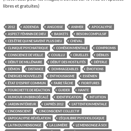
libres et gratuites)
2012
ADDENDA
ANGOISSE
ANIMER
APOCALYPSE
ASPECT FÉMININ DE DIEU
BASKETS
BESOIN COMPULSIF
CES ÊTRE QUI NE SAVENT PLUS DIEU
CHEVAL
CLINIQUE PSYCHIATRIQUE
COHÉSION MENTALE
COMPROMIS
CONSCIENCE DE VEILLE
COUILLU
CRUELLES
DÉBILES
DÉBUT DE MILLÉNAIRE
DÉBUT DES HOSTILITÉS
DÉFERLE
DÉMON
DISTANCE
DOMMAGEABLES
ÉMOTIONS
ÉNERGIES NOUVELLES
ENTHOUSIASME
ESSÉNIEN
ÉTAT D'ESPRIT COMMUN
FAIRE TÂCHE
FIORITURES
FOURCHETTE DE RÉACTION
GUIDER
HANTE
HUMOUR UN BRIN DÉCALÉ
IDENTIFICATION
INTUITION
JARDIN INTÉRIEUR
L'APRÈS 2012
L'ATTENTION MENTALE
L'INCONSCIENT
L'INCONSCIENT COLLECTIF
L’APOCALYPSE-RÉVÉLATION
L’ÉQUILIBRE PSYCHOLOGIQUE
LA FIN DU MENSONGE
LA LUMIÈRE
LE MENSONGE À SOI