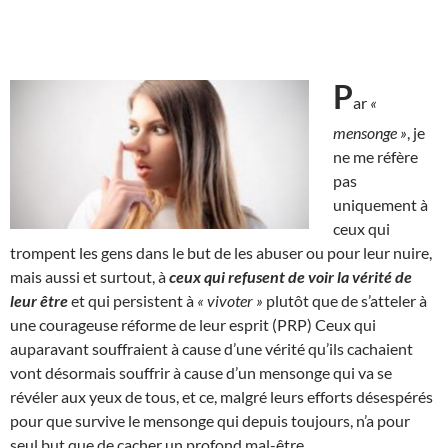
P
ar
«
mensonge »
, je
ne me réfère
pas
uniquement à
ceux qui
trompent les gens dans le but de les abuser ou pour leur nuire,
mais aussi et surtout, à
ceux qui refusent de voir la vérité de
leur être
et qui persistent à
« vivoter »
plutôt que de s’atteler à
une courageuse réforme de leur esprit (PRP) Ceux qui
auparavant souffraient à cause d’une vérité qu’ils cachaient
vont désormais souffrir à cause d’un mensonge qui va se
révéler aux yeux de tous, et ce, malgré leurs efforts désespérés
pour que survive le mensonge qui depuis toujours, n’a pour
seul but que de cacher un profond mal-être.