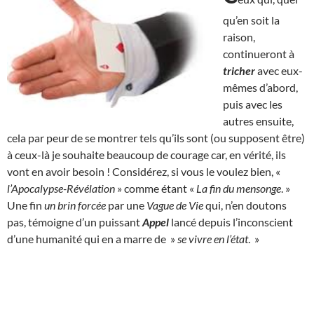
qu’en soit la
raison,
continueront à
tricher
avec eux-
mêmes d’abord,
puis avec les
autres ensuite,
cela par peur de se montrer tels qu’ils sont (ou supposent être)
à ceux-là je souhaite beaucoup de courage car, en vérité, ils
vont en avoir besoin ! Considérez, si vous le voulez bien, «
l’Apocalypse-Révélation
» comme étant «
La fin du mensonge
. »
Une fin
un brin forcée
par une
Vague de Vie
qui, n’en doutons
pas, témoigne d’un puissant
Appel
lancé depuis l’inconscient
d’une humanité qui en a marre de »
se vivre en l’état
. »