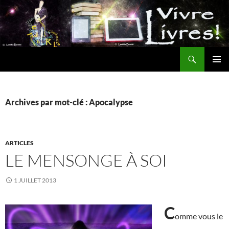
Aller
au
contenu
Recherche
MENU
PRINCI
Archives par mot-clé : Apocalypse
ARTICLES
LE MENSONGE À SOI
1 JUILLET 2013
C
omme vous le