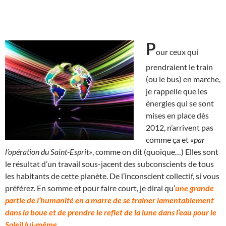
P
our ceux qui
prendraient le train
(ou le bus) en marche,
je rappelle que les
énergies qui se sont
mises en place dès
2012, n’arrivent pas
comme ça et
«par
l’opération du Saint-Esprit»
, comme on dit (quoique…) Elles sont
le résultat d’un travail sous-jacent des subconscients de tous
les habitants de cette planète. De l’inconscient collectif, si vous
préférez. En somme et pour faire court, je dirai qu’
une grande
partie de l’humanité en a marre de se trainer lamentablement
dans la boue et de prendre le reflet de la lune dans l’eau pour le
Soleil lui-même.