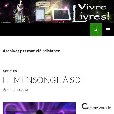
Aller
au
contenu
Recherche
MENU
PRINCI
Archives par mot-clé : distance
ARTICLES
LE MENSONGE À SOI
1 JUILLET 2013
C
omme vous le