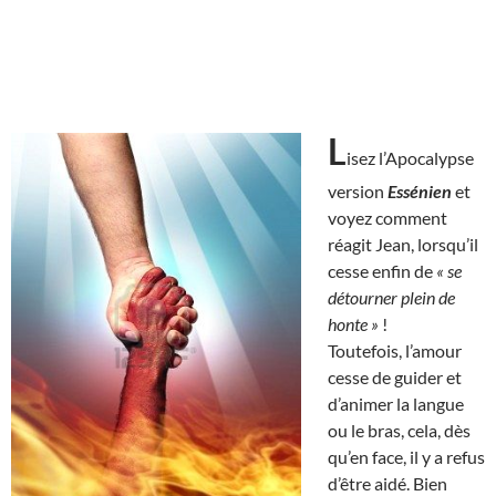
L
isez l’Apocalypse
version
Essénien
et
voyez comment
réagit Jean, lorsqu’il
cesse enfin de
« se
détourner plein de
honte »
!
Toutefois, l’amour
cesse de guider et
d’animer la langue
ou le bras, cela, dès
qu’en face, il y a refus
d’être aidé. Bien