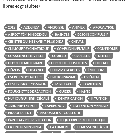
libres et gratuites)
2012
ADDENDA
ANGOISSE
ANIMER
APOCALYPSE
ASPECT FÉMININ DE DIEU
BASKETS
BESOIN COMPULSIF
CES ÊTRE QUI NE SAVENT PLUS DIEU
CHEVAL
CLINIQUE PSYCHIATRIQUE
COHÉSION MENTALE
COMPROMIS
CONSCIENCE DE VEILLE
COUILLU
CRUELLES
DÉBILES
DÉBUT DE MILLÉNAIRE
DÉBUT DES HOSTILITÉS
DÉFERLE
DÉMON
DISTANCE
DOMMAGEABLES
ÉMOTIONS
ÉNERGIES NOUVELLES
ENTHOUSIASME
ESSÉNIEN
ÉTAT D'ESPRIT COMMUN
FAIRE TÂCHE
FIORITURES
FOURCHETTE DE RÉACTION
GUIDER
HANTE
HUMOUR UN BRIN DÉCALÉ
IDENTIFICATION
INTUITION
JARDIN INTÉRIEUR
L'APRÈS 2012
L'ATTENTION MENTALE
L'INCONSCIENT
L'INCONSCIENT COLLECTIF
L’APOCALYPSE-RÉVÉLATION
L’ÉQUILIBRE PSYCHOLOGIQUE
LA FIN DU MENSONGE
LA LUMIÈRE
LE MENSONGE À SOI