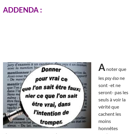
ADDENDA :
A
noter que
les
psy éso
ne
sont -et ne
seront- pas les
seuls à voir la
vérité que
cachent les
moins
honnêtes