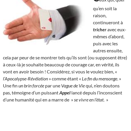
qu’en soit la
raison,
continueront à
tricher
avec eux-
mêmes d’abord,
puis avec les
autres ensuite,
cela par peur de se montrer tels qu’ils sont (ou supposent être)
à ceux-là je souhaite beaucoup de courage car, en vérité, ils
vont en avoir besoin ! Considérez, si vous le voulez bien, «
l’Apocalypse-Révélation
» comme étant «
La fin du mensonge
. »
Une fin
un brin forcée
par une
Vague de Vie
qui, n’en doutons
pas, témoigne d’un puissant
Appel
lancé depuis l’inconscient
d’une humanité qui en a marre de »
se vivre en l’état
. »