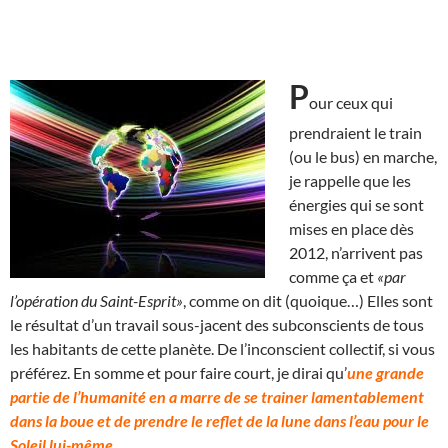
P
our ceux qui
prendraient le train
(ou le bus) en marche,
je rappelle que les
énergies qui se sont
mises en place dès
2012, n’arrivent pas
comme ça et
«par
l’opération du Saint-Esprit»
, comme on dit (quoique…) Elles sont
le résultat d’un travail sous-jacent des subconscients de tous
les habitants de cette planète. De l’inconscient collectif, si vous
préférez. En somme et pour faire court, je dirai qu’
une grande
partie de l’humanité en a marre de se trainer lamentablement
dans la boue et de prendre le reflet de la lune dans l’eau pour le
Soleil lui-même.