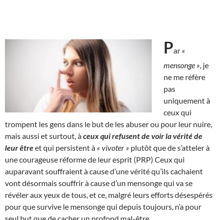
P
ar
«
mensonge »
, je
ne me réfère
pas
uniquement à
ceux qui
trompent les gens dans le but de les abuser ou pour leur nuire,
mais aussi et surtout, à
ceux qui refusent de voir la vérité de
leur être
et qui persistent à
« vivoter »
plutôt que de s’atteler à
une courageuse réforme de leur esprit (PRP) Ceux qui
auparavant souffraient à cause d’une vérité qu’ils cachaient
vont désormais souffrir à cause d’un mensonge qui va se
révéler aux yeux de tous, et ce, malgré leurs efforts désespérés
pour que survive le mensonge qui depuis toujours, n’a pour
seul but que de cacher un profond mal-être.