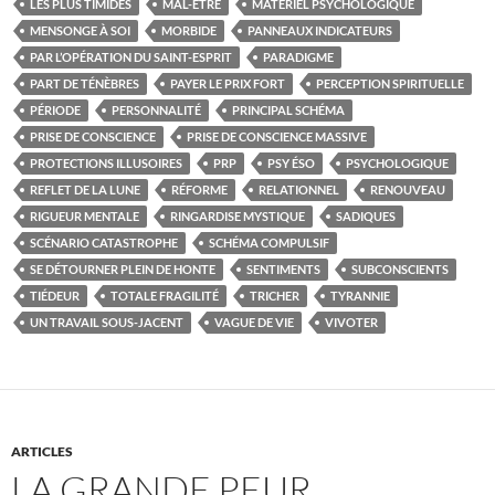
LES PLUS TIMIDES
MAL-ÊTRE
MATÉRIEL PSYCHOLOGIQUE
MENSONGE À SOI
MORBIDE
PANNEAUX INDICATEURS
PAR L’OPÉRATION DU SAINT-ESPRIT
PARADIGME
PART DE TÉNÈBRES
PAYER LE PRIX FORT
PERCEPTION SPIRITUELLE
PÉRIODE
PERSONNALITÉ
PRINCIPAL SCHÉMA
PRISE DE CONSCIENCE
PRISE DE CONSCIENCE MASSIVE
PROTECTIONS ILLUSOIRES
PRP
PSY ÉSO
PSYCHOLOGIQUE
REFLET DE LA LUNE
RÉFORME
RELATIONNEL
RENOUVEAU
RIGUEUR MENTALE
RINGARDISE MYSTIQUE
SADIQUES
SCÉNARIO CATASTROPHE
SCHÉMA COMPULSIF
SE DÉTOURNER PLEIN DE HONTE
SENTIMENTS
SUBCONSCIENTS
TIÉDEUR
TOTALE FRAGILITÉ
TRICHER
TYRANNIE
UN TRAVAIL SOUS-JACENT
VAGUE DE VIE
VIVOTER
ARTICLES
LA GRANDE PEUR