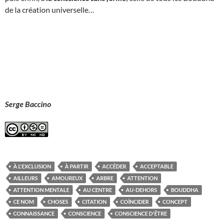
de la création universelle…
Serge Baccino
À L'EXCLUSION
À PARTIR
ACCÉDER
ACCEPTABLE
AILLEURS
AMOUREUX
ARBRE
ATTENTION
ATTENTION MENTALE
AU CENTRE
AU-DEHORS
BOUDDHA
CE NOM
CHOSES
CITATION
COÏNCIDER
CONCEPT
CONNAISSANCE
CONSCIENCE
CONSCIENCE D'ÊTRE