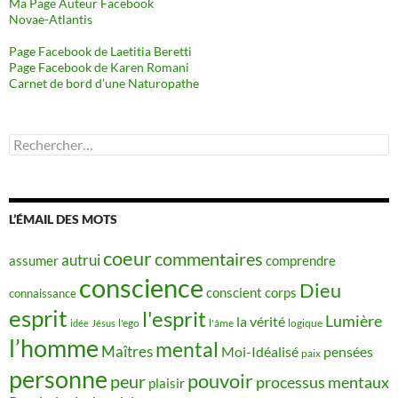
Ma Page Auteur Facebook
Novae-Atlantis
Page Facebook de Laetitia Beretti
Page Facebook de Karen Romani
Carnet de bord d’une Naturopathe
Rechercher :
L’ÉMAIL DES MOTS
coeur
commentaires
autrui
assumer
comprendre
conscience
Dieu
conscient
corps
connaissance
esprit
l'esprit
Lumière
la vérité
idée
Jésus
l'ego
l'âme
logique
l’homme
mental
Maîtres
Moi-Idéalisé
pensées
paix
personne
pouvoir
peur
processus mentaux
plaisir