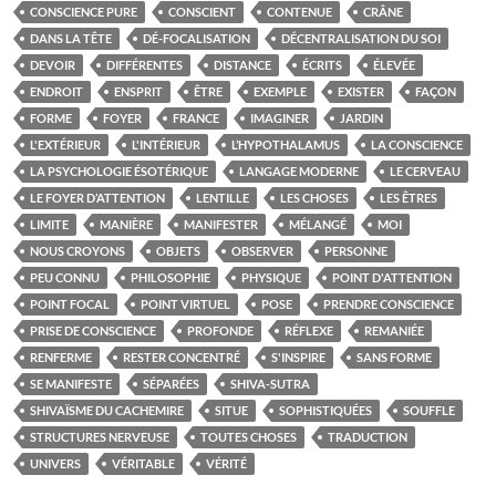
CONSCIENCE PURE
CONSCIENT
CONTENUE
CRÂNE
DANS LA TÊTE
DÉ-FOCALISATION
DÉCENTRALISATION DU SOI
DEVOIR
DIFFÉRENTES
DISTANCE
ÉCRITS
ÉLEVÉE
ENDROIT
ENSPRIT
ÊTRE
EXEMPLE
EXISTER
FAÇON
FORME
FOYER
FRANCE
IMAGINER
JARDIN
L'EXTÉRIEUR
L'INTÉRIEUR
L’HYPOTHALAMUS
LA CONSCIENCE
LA PSYCHOLOGIE ÉSOTÉRIQUE
LANGAGE MODERNE
LE CERVEAU
LE FOYER D’ATTENTION
LENTILLE
LES CHOSES
LES ÊTRES
LIMITE
MANIÈRE
MANIFESTER
MÉLANGÉ
MOI
NOUS CROYONS
OBJETS
OBSERVER
PERSONNE
PEU CONNU
PHILOSOPHIE
PHYSIQUE
POINT D'ATTENTION
POINT FOCAL
POINT VIRTUEL
POSE
PRENDRE CONSCIENCE
PRISE DE CONSCIENCE
PROFONDE
RÉFLEXE
REMANIÉE
RENFERME
RESTER CONCENTRÉ
S'INSPIRE
SANS FORME
SE MANIFESTE
SÉPARÉES
SHIVA-SUTRA
SHIVAÏSME DU CACHEMIRE
SITUE
SOPHISTIQUÉES
SOUFFLE
STRUCTURES NERVEUSE
TOUTES CHOSES
TRADUCTION
UNIVERS
VÉRITABLE
VÉRITÉ