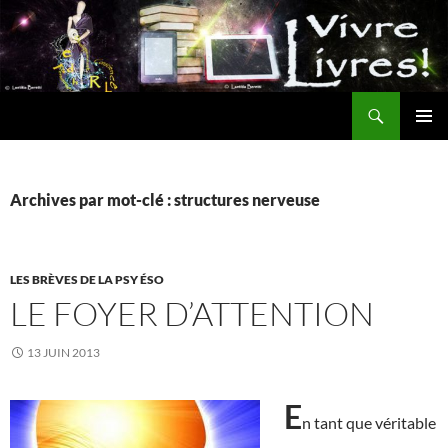
Aller
au
contenu
Recherche
MENU
PRINCI
Archives par mot-clé : structures nerveuse
LES BRÈVES DE LA PSY ÉSO
LE FOYER D’ATTENTION
13 JUIN 2013
E
n tant que véritable