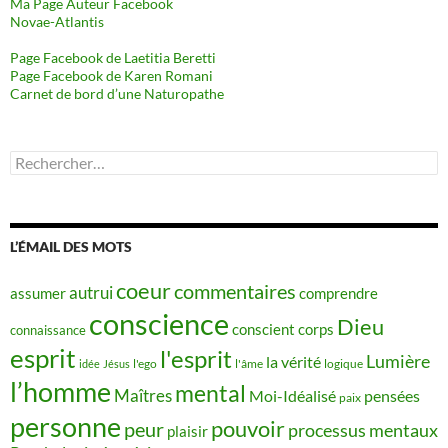
Ma Page Auteur Facebook
Novae-Atlantis
Page Facebook de Laetitia Beretti
Page Facebook de Karen Romani
Carnet de bord d’une Naturopathe
Rechercher :
L’ÉMAIL DES MOTS
coeur
commentaires
autrui
assumer
comprendre
conscience
Dieu
conscient
corps
connaissance
esprit
l'esprit
Lumière
la vérité
idée
Jésus
l'ego
l'âme
logique
l’homme
mental
Maîtres
Moi-Idéalisé
pensées
paix
personne
pouvoir
peur
processus mentaux
plaisir