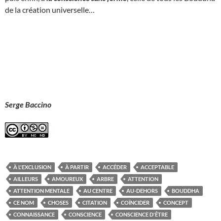
de la création universelle…
Serge Baccino
À L'EXCLUSION
À PARTIR
ACCÉDER
ACCEPTABLE
AILLEURS
AMOUREUX
ARBRE
ATTENTION
ATTENTION MENTALE
AU CENTRE
AU-DEHORS
BOUDDHA
CE NOM
CHOSES
CITATION
COÏNCIDER
CONCEPT
CONNAISSANCE
CONSCIENCE
CONSCIENCE D'ÊTRE