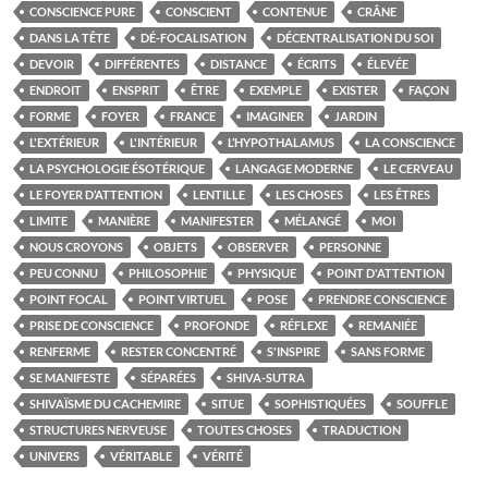
CONSCIENCE PURE
CONSCIENT
CONTENUE
CRÂNE
DANS LA TÊTE
DÉ-FOCALISATION
DÉCENTRALISATION DU SOI
DEVOIR
DIFFÉRENTES
DISTANCE
ÉCRITS
ÉLEVÉE
ENDROIT
ENSPRIT
ÊTRE
EXEMPLE
EXISTER
FAÇON
FORME
FOYER
FRANCE
IMAGINER
JARDIN
L'EXTÉRIEUR
L'INTÉRIEUR
L’HYPOTHALAMUS
LA CONSCIENCE
LA PSYCHOLOGIE ÉSOTÉRIQUE
LANGAGE MODERNE
LE CERVEAU
LE FOYER D’ATTENTION
LENTILLE
LES CHOSES
LES ÊTRES
LIMITE
MANIÈRE
MANIFESTER
MÉLANGÉ
MOI
NOUS CROYONS
OBJETS
OBSERVER
PERSONNE
PEU CONNU
PHILOSOPHIE
PHYSIQUE
POINT D'ATTENTION
POINT FOCAL
POINT VIRTUEL
POSE
PRENDRE CONSCIENCE
PRISE DE CONSCIENCE
PROFONDE
RÉFLEXE
REMANIÉE
RENFERME
RESTER CONCENTRÉ
S'INSPIRE
SANS FORME
SE MANIFESTE
SÉPARÉES
SHIVA-SUTRA
SHIVAÏSME DU CACHEMIRE
SITUE
SOPHISTIQUÉES
SOUFFLE
STRUCTURES NERVEUSE
TOUTES CHOSES
TRADUCTION
UNIVERS
VÉRITABLE
VÉRITÉ