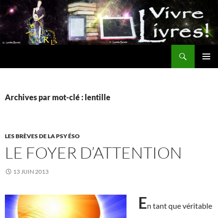
Aller
au
contenu
Recherche
MENU
PRINCI
Archives par mot-clé : lentille
LES BRÈVES DE LA PSY ÉSO
LE FOYER D’ATTENTION
13 JUIN 2013
E
n tant que véritable