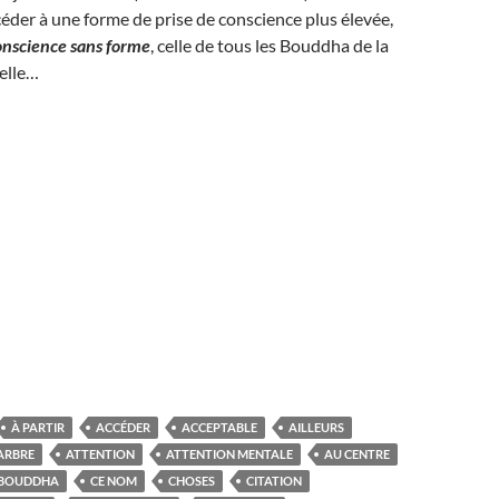
céder à une forme de prise de conscience plus élevée,
onscience sans forme
, celle de tous les Bouddha de la
elle…
À PARTIR
ACCÉDER
ACCEPTABLE
AILLEURS
ARBRE
ATTENTION
ATTENTION MENTALE
AU CENTRE
BOUDDHA
CE NOM
CHOSES
CITATION