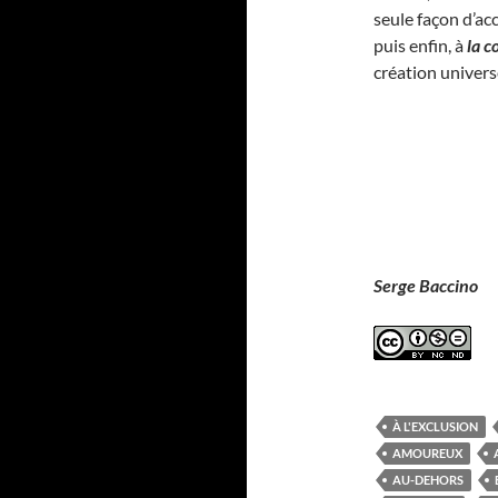
seule façon d’ac
puis enfin, à
la c
création univers
Serge Baccino
À L'EXCLUSION
AMOUREUX
AU-DEHORS