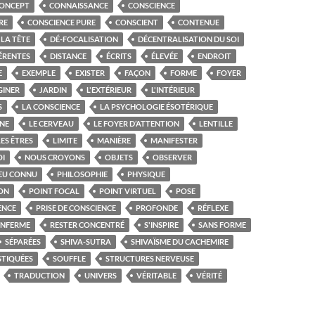
ONCEPT
CONNAISSANCE
CONSCIENCE
RE
CONSCIENCE PURE
CONSCIENT
CONTENUE
LA TÊTE
DÉ-FOCALISATION
DÉCENTRALISATION DU SOI
ÉRENTES
DISTANCE
ÉCRITS
ÉLEVÉE
ENDROIT
E
EXEMPLE
EXISTER
FAÇON
FORME
FOYER
GINER
JARDIN
L'EXTÉRIEUR
L'INTÉRIEUR
S
LA CONSCIENCE
LA PSYCHOLOGIE ÉSOTÉRIQUE
NE
LE CERVEAU
LE FOYER D’ATTENTION
LENTILLE
LES ÊTRES
LIMITE
MANIÈRE
MANIFESTER
I
NOUS CROYONS
OBJETS
OBSERVER
EU CONNU
PHILOSOPHIE
PHYSIQUE
ION
POINT FOCAL
POINT VIRTUEL
POSE
ENCE
PRISE DE CONSCIENCE
PROFONDE
RÉFLEXE
ENFERME
RESTER CONCENTRÉ
S'INSPIRE
SANS FORME
SÉPARÉES
SHIVA-SUTRA
SHIVAÏSME DU CACHEMIRE
STIQUÉES
SOUFFLE
STRUCTURES NERVEUSE
TRADUCTION
UNIVERS
VÉRITABLE
VÉRITÉ