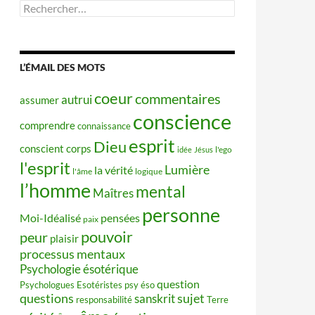
Rechercher :
L’ÉMAIL DES MOTS
coeur
commentaires
autrui
assumer
conscience
comprendre
connaissance
esprit
Dieu
conscient
corps
idée
Jésus
l'ego
l'esprit
Lumière
la vérité
l'âme
logique
l’homme
mental
Maîtres
personne
Moi-Idéalisé
pensées
paix
pouvoir
peur
plaisir
processus mentaux
Psychologie ésotérique
question
Psychologues Esotéristes
psy éso
questions
sujet
sanskrit
responsabilité
Terre