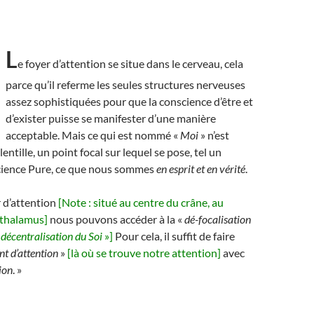
L
e foyer d’attention se situe dans le cerveau, cela
parce qu’il referme les seules structures nerveuses
assez sophistiquées pour que la conscience d’être et
d’exister puisse se manifester d’une manière
acceptable. Mais ce qui est nommé «
Moi
» n’est
lentille, un point focal sur lequel se pose, tel un
science Pure, ce que nous sommes
en esprit et en vérité
.
r d’attention
[Note : situé au centre du crâne, au
othalamus]
nous pouvons accéder à la «
dé-focalisation
«
décentralisation du Soi
»]
Pour cela, il suffit de faire
nt d’attention
»
[là où se trouve notre attention]
avec
ion
. »