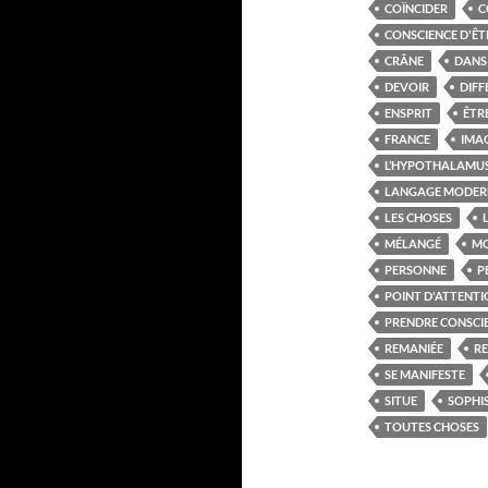
COÏNCIDER
C
CONSCIENCE D'ÊT
CRÂNE
DANS 
DEVOIR
DIFF
ENSPRIT
ÊTR
FRANCE
IMA
L’HYPOTHALAMU
LANGAGE MODER
LES CHOSES
MÉLANGÉ
MO
PERSONNE
P
POINT D'ATTENT
PRENDRE CONSCI
REMANIÉE
R
SE MANIFESTE
SITUE
SOPHI
TOUTES CHOSES