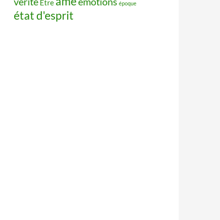
âme
vérité
émotions
Être
époque
état d'esprit