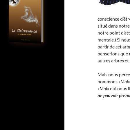
conscience d’être
situé dans notre
notre point d’at
mentale.) Si nou
partir de cet arb
penserions que n
autres arbres et 
Mais nous percev
nommons «
Moi
»
«
Moi
» qui nous l
ne pouvoir prendr