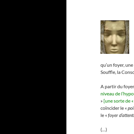
qu’un foyer, une 
Souffle, la Con
A partir du foye
niveau de l’hyp
»
[une sorte de 
coïncider le «
poi
le «
foyer d’attent
(…)