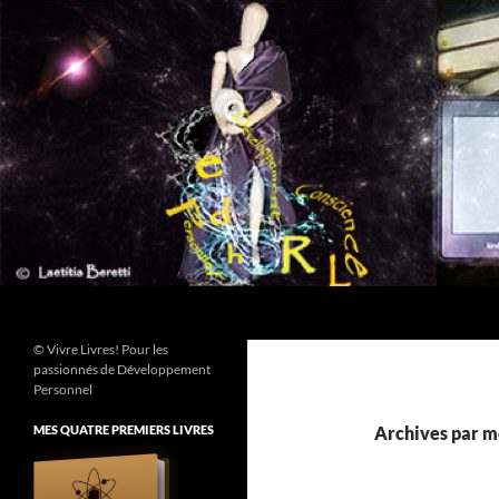
Aller
au
contenu
Recherche
© Vivre Livres! Pour les
passionnés de Développement
Personnel
MES QUATRE PREMIERS LIVRES
Archives par mo