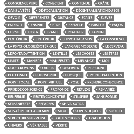
CONSCIENCE PURE
CONSCIENT
CONTENUE
CRÂNE
DANS LA TÊTE
DÉ-FOCALISATION
DÉCENTRALISATION DU SOI
DEVOIR
DIFFÉRENTES
DISTANCE
ÉCRITS
ÉLEVÉE
ENDROIT
ENSPRIT
ÊTRE
EXEMPLE
EXISTER
FAÇON
FORME
FOYER
FRANCE
IMAGINER
JARDIN
L'EXTÉRIEUR
L'INTÉRIEUR
L’HYPOTHALAMUS
LA CONSCIENCE
LA PSYCHOLOGIE ÉSOTÉRIQUE
LANGAGE MODERNE
LE CERVEAU
LE FOYER D’ATTENTION
LENTILLE
LES CHOSES
LES ÊTRES
LIMITE
MANIÈRE
MANIFESTER
MÉLANGÉ
MOI
NOUS CROYONS
OBJETS
OBSERVER
PERSONNE
PEU CONNU
PHILOSOPHIE
PHYSIQUE
POINT D'ATTENTION
POINT FOCAL
POINT VIRTUEL
POSE
PRENDRE CONSCIENCE
PRISE DE CONSCIENCE
PROFONDE
RÉFLEXE
REMANIÉE
RENFERME
RESTER CONCENTRÉ
S'INSPIRE
SANS FORME
SE MANIFESTE
SÉPARÉES
SHIVA-SUTRA
SHIVAÏSME DU CACHEMIRE
SITUE
SOPHISTIQUÉES
SOUFFLE
STRUCTURES NERVEUSE
TOUTES CHOSES
TRADUCTION
UNIVERS
VÉRITABLE
VÉRITÉ