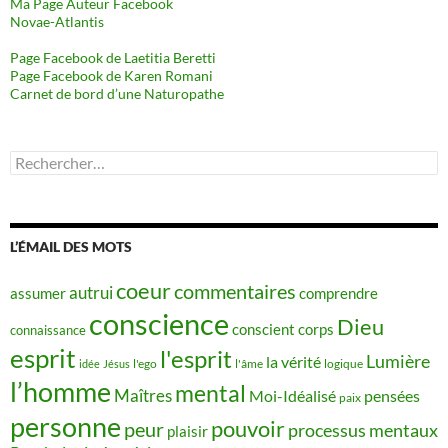
Ma Page Auteur Facebook
Novae-Atlantis
Page Facebook de Laetitia Beretti
Page Facebook de Karen Romani
Carnet de bord d’une Naturopathe
Rechercher :
L’ÉMAIL DES MOTS
coeur
commentaires
autrui
assumer
comprendre
conscience
Dieu
conscient
corps
connaissance
esprit
l'esprit
Lumière
la vérité
idée
Jésus
l'ego
l'âme
logique
l’homme
mental
Maîtres
Moi-Idéalisé
pensées
paix
personne
pouvoir
peur
processus mentaux
plaisir