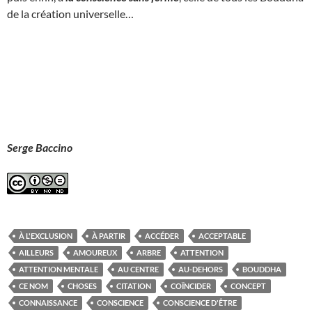
de la création universelle…
Serge Baccino
À L'EXCLUSION
À PARTIR
ACCÉDER
ACCEPTABLE
AILLEURS
AMOUREUX
ARBRE
ATTENTION
ATTENTION MENTALE
AU CENTRE
AU-DEHORS
BOUDDHA
CE NOM
CHOSES
CITATION
COÏNCIDER
CONCEPT
CONNAISSANCE
CONSCIENCE
CONSCIENCE D'ÊTRE