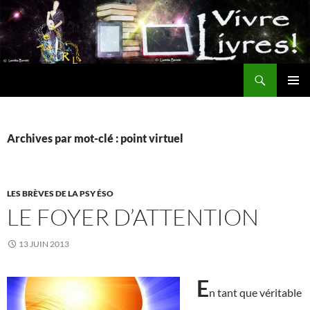
Aller
au
contenu
Recherche
MENU
PRINCI
Archives par mot-clé : point virtuel
LES BRÈVES DE LA PSY ÉSO
LE FOYER D’ATTENTION
13 JUIN 2013
E
n tant que véritable