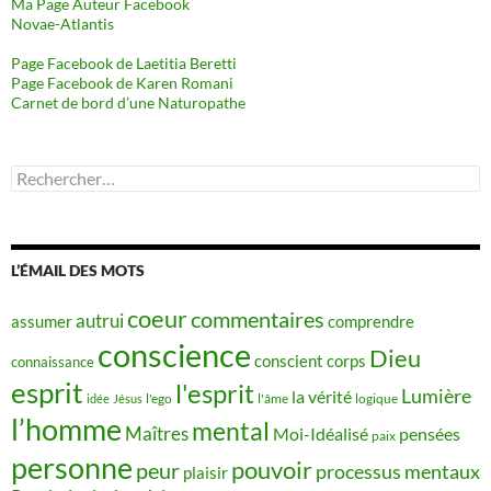
Ma Page Auteur Facebook
Novae-Atlantis
Page Facebook de Laetitia Beretti
Page Facebook de Karen Romani
Carnet de bord d’une Naturopathe
Rechercher :
L’ÉMAIL DES MOTS
coeur
commentaires
autrui
assumer
comprendre
conscience
Dieu
conscient
corps
connaissance
esprit
l'esprit
Lumière
la vérité
idée
Jésus
l'ego
l'âme
logique
l’homme
mental
Maîtres
Moi-Idéalisé
pensées
paix
personne
pouvoir
peur
processus mentaux
plaisir