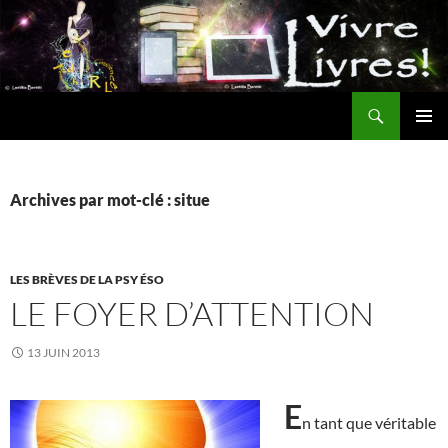
Aller
au
contenu
Recherche
MENU
PRINCI
Archives par mot-clé : situe
LES BRÈVES DE LA PSY ÉSO
LE FOYER D’ATTENTION
13 JUIN 2013
E
n tant que véritable