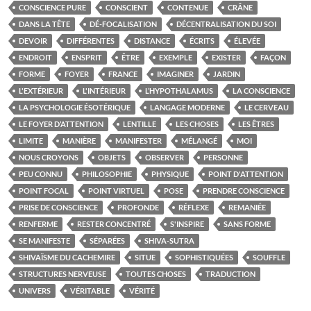
CONSCIENCE PURE
CONSCIENT
CONTENUE
CRÂNE
DANS LA TÊTE
DÉ-FOCALISATION
DÉCENTRALISATION DU SOI
DEVOIR
DIFFÉRENTES
DISTANCE
ÉCRITS
ÉLEVÉE
ENDROIT
ENSPRIT
ÊTRE
EXEMPLE
EXISTER
FAÇON
FORME
FOYER
FRANCE
IMAGINER
JARDIN
L'EXTÉRIEUR
L'INTÉRIEUR
L’HYPOTHALAMUS
LA CONSCIENCE
LA PSYCHOLOGIE ÉSOTÉRIQUE
LANGAGE MODERNE
LE CERVEAU
LE FOYER D’ATTENTION
LENTILLE
LES CHOSES
LES ÊTRES
LIMITE
MANIÈRE
MANIFESTER
MÉLANGÉ
MOI
NOUS CROYONS
OBJETS
OBSERVER
PERSONNE
PEU CONNU
PHILOSOPHIE
PHYSIQUE
POINT D'ATTENTION
POINT FOCAL
POINT VIRTUEL
POSE
PRENDRE CONSCIENCE
PRISE DE CONSCIENCE
PROFONDE
RÉFLEXE
REMANIÉE
RENFERME
RESTER CONCENTRÉ
S'INSPIRE
SANS FORME
SE MANIFESTE
SÉPARÉES
SHIVA-SUTRA
SHIVAÏSME DU CACHEMIRE
SITUE
SOPHISTIQUÉES
SOUFFLE
STRUCTURES NERVEUSE
TOUTES CHOSES
TRADUCTION
UNIVERS
VÉRITABLE
VÉRITÉ