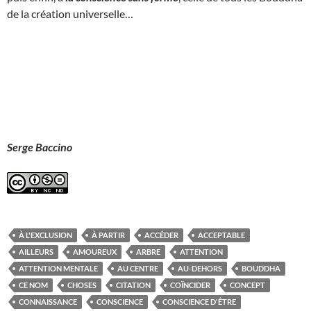
de la création universelle…
Serge Baccino
À L'EXCLUSION
À PARTIR
ACCÉDER
ACCEPTABLE
AILLEURS
AMOUREUX
ARBRE
ATTENTION
ATTENTION MENTALE
AU CENTRE
AU-DEHORS
BOUDDHA
CE NOM
CHOSES
CITATION
COÏNCIDER
CONCEPT
CONNAISSANCE
CONSCIENCE
CONSCIENCE D'ÊTRE