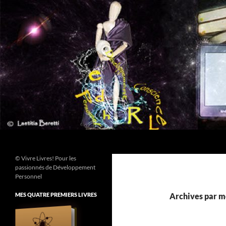
Aller
au
contenu
Recherche
© Vivre Livres! Pour les
passionnés de Développement
Personnel
MES QUATRE PREMIERS LIVRES
Archives par mo