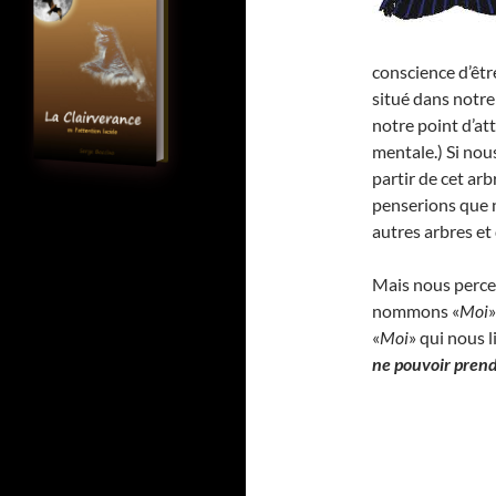
conscience d’être
situé dans notre
notre point d’at
mentale.) Si nou
partir de cet arb
penserions que n
autres arbres et 
Mais nous percev
nommons «
Moi
»
«
Moi
» qui nous l
ne pouvoir prendr