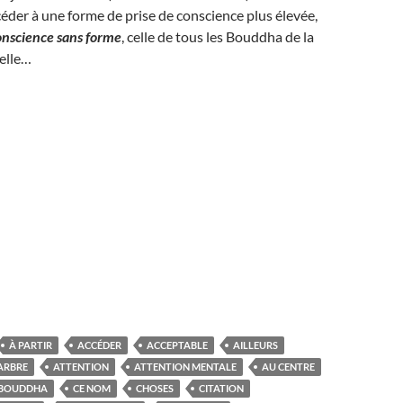
céder à une forme de prise de conscience plus élevée,
onscience sans forme
, celle de tous les Bouddha de la
elle…
À PARTIR
ACCÉDER
ACCEPTABLE
AILLEURS
ARBRE
ATTENTION
ATTENTION MENTALE
AU CENTRE
BOUDDHA
CE NOM
CHOSES
CITATION