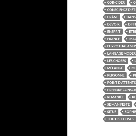
COÏNCIDER
C
CONSCIENCE D'ÊT
CRÂNE
DANS 
DEVOIR
DIFF
ENSPRIT
ÊTR
FRANCE
IMA
L’HYPOTHALAMU
LANGAGE MODER
LES CHOSES
MÉLANGÉ
MO
PERSONNE
P
POINT D'ATTENT
PRENDRE CONSCI
REMANIÉE
R
SE MANIFESTE
SITUE
SOPHI
TOUTES CHOSES