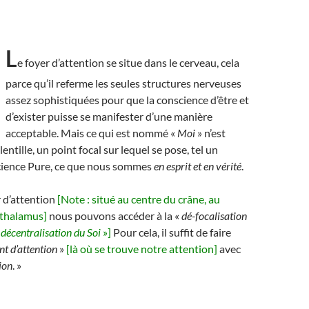
L
e foyer d’attention se situe dans le cerveau, cela
parce qu’il referme les seules structures nerveuses
assez sophistiquées pour que la conscience d’être et
d’exister puisse se manifester d’une manière
acceptable. Mais ce qui est nommé «
Moi
» n’est
lentille, un point focal sur lequel se pose, tel un
science Pure, ce que nous sommes
en esprit et en vérité
.
r d’attention
[Note : situé au centre du crâne, au
othalamus]
nous pouvons accéder à la «
dé-focalisation
«
décentralisation du Soi
»]
Pour cela, il suffit de faire
nt d’attention
»
[là où se trouve notre attention]
avec
ion
. »