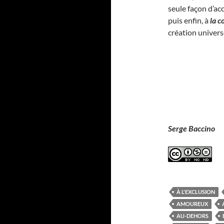
seule façon d’ac
puis enfin, à
la c
création univers
Serge Baccino
À L'EXCLUSION
AMOUREUX
AU-DEHORS