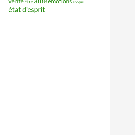
âme
vérité
émotions
Être
époque
état d'esprit