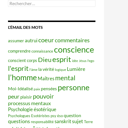
Rechercher :
L’ÉMAIL DES MOTS
coeur
commentaires
autrui
assumer
conscience
comprendre
connaissance
esprit
Dieu
conscient
corps
idée
Jésus
l'ego
l'esprit
Lumière
la vérité
l'âme
logique
l’homme
mental
Maîtres
personne
Moi-Idéalisé
pensées
paix
pouvoir
peur
plaisir
processus mentaux
Psychologie ésotérique
question
Psychologues Esotéristes
psy éso
questions
sujet
sanskrit
responsabilité
Terre