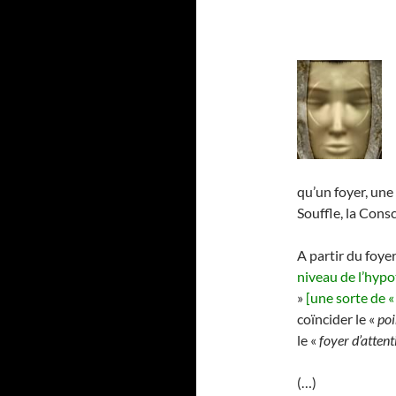
qu’un foyer, une 
Souffle, la Con
A partir du foye
niveau de l’hyp
»
[une sorte de 
coïncider le «
poi
le «
foyer d’attent
(…)