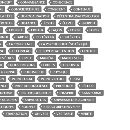
ONCEPT
CONNAISSANCE
CONSCIENCE
RE
CONSCIENCE PURE
CONSCIENT
CONTENUE
LA TÊTE
DÉ-FOCALISATION
DÉCENTRALISATION DU SOI
ÉRENTES
DISTANCE
ÉCRITS
ÉLEVÉE
ENDROIT
E
EXEMPLE
EXISTER
FAÇON
FORME
FOYER
GINER
JARDIN
L'EXTÉRIEUR
L'INTÉRIEUR
S
LA CONSCIENCE
LA PSYCHOLOGIE ÉSOTÉRIQUE
NE
LE CERVEAU
LE FOYER D’ATTENTION
LENTILLE
LES ÊTRES
LIMITE
MANIÈRE
MANIFESTER
I
NOUS CROYONS
OBJETS
OBSERVER
EU CONNU
PHILOSOPHIE
PHYSIQUE
ION
POINT FOCAL
POINT VIRTUEL
POSE
ENCE
PRISE DE CONSCIENCE
PROFONDE
RÉFLEXE
ENFERME
RESTER CONCENTRÉ
S'INSPIRE
SANS FORME
SÉPARÉES
SHIVA-SUTRA
SHIVAÏSME DU CACHEMIRE
STIQUÉES
SOUFFLE
STRUCTURES NERVEUSE
TRADUCTION
UNIVERS
VÉRITABLE
VÉRITÉ