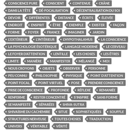
CONSCIENCE PURE
CONSCIENT
CONTENUE
CRÂNE
DANS LA TÊTE
DÉ-FOCALISATION
DÉCENTRALISATION DU SOI
DEVOIR
DIFFÉRENTES
DISTANCE
ÉCRITS
ÉLEVÉE
ENDROIT
ENSPRIT
ÊTRE
EXEMPLE
EXISTER
FAÇON
FORME
FOYER
FRANCE
IMAGINER
JARDIN
L'EXTÉRIEUR
L'INTÉRIEUR
L’HYPOTHALAMUS
LA CONSCIENCE
LA PSYCHOLOGIE ÉSOTÉRIQUE
LANGAGE MODERNE
LE CERVEAU
LE FOYER D’ATTENTION
LENTILLE
LES CHOSES
LES ÊTRES
LIMITE
MANIÈRE
MANIFESTER
MÉLANGÉ
MOI
NOUS CROYONS
OBJETS
OBSERVER
PERSONNE
PEU CONNU
PHILOSOPHIE
PHYSIQUE
POINT D'ATTENTION
POINT FOCAL
POINT VIRTUEL
POSE
PRENDRE CONSCIENCE
PRISE DE CONSCIENCE
PROFONDE
RÉFLEXE
REMANIÉE
RENFERME
RESTER CONCENTRÉ
S'INSPIRE
SANS FORME
SE MANIFESTE
SÉPARÉES
SHIVA-SUTRA
SHIVAÏSME DU CACHEMIRE
SITUE
SOPHISTIQUÉES
SOUFFLE
STRUCTURES NERVEUSE
TOUTES CHOSES
TRADUCTION
UNIVERS
VÉRITABLE
VÉRITÉ