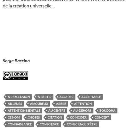
de la création universelle…
Serge Baccino
À L'EXCLUSION
À PARTIR
ACCÉDER
ACCEPTABLE
AILLEURS
AMOUREUX
ARBRE
ATTENTION
ATTENTION MENTALE
AU CENTRE
AU-DEHORS
BOUDDHA
CE NOM
CHOSES
CITATION
COÏNCIDER
CONCEPT
CONNAISSANCE
CONSCIENCE
CONSCIENCE D'ÊTRE