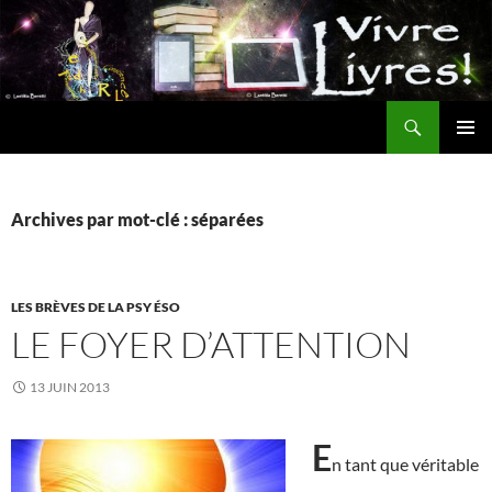
Aller
au
contenu
Recherche
MENU
PRINCI
Archives par mot-clé : séparées
LES BRÈVES DE LA PSY ÉSO
LE FOYER D’ATTENTION
13 JUIN 2013
E
n tant que véritable