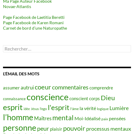
Ma Page Auteur Facebook
Novae-Atlantis
Page Facebook de Laetitia Beretti
Page Facebook de Karen Romani
Carnet de bord d’une Naturopathe
Rechercher :
L’ÉMAIL DES MOTS
coeur
commentaires
autrui
assumer
comprendre
conscience
Dieu
conscient
corps
connaissance
esprit
l'esprit
Lumière
la vérité
idée
Jésus
l'ego
l'âme
logique
l’homme
mental
Maîtres
Moi-Idéalisé
pensées
paix
personne
pouvoir
peur
processus mentaux
plaisir