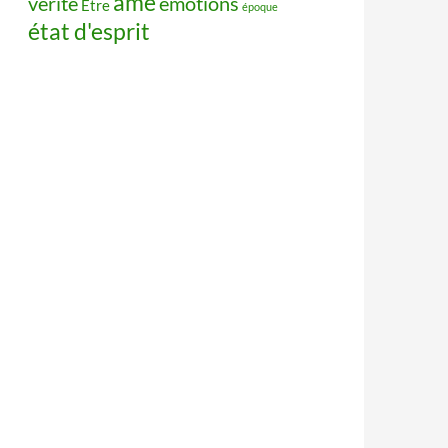
âme
vérité
émotions
Être
époque
état d'esprit