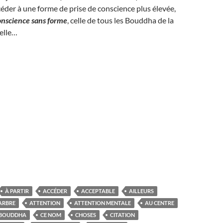
céder à une forme de prise de conscience plus élevée,
onscience sans forme
, celle de tous les Bouddha de la
elle…
À PARTIR
ACCÉDER
ACCEPTABLE
AILLEURS
ARBRE
ATTENTION
ATTENTION MENTALE
AU CENTRE
BOUDDHA
CE NOM
CHOSES
CITATION