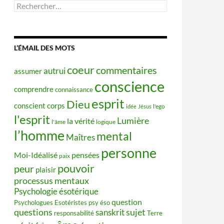
Rechercher :
L’ÉMAIL DES MOTS
coeur
commentaires
autrui
assumer
conscience
comprendre
connaissance
esprit
Dieu
conscient
corps
idée
Jésus
l'ego
l'esprit
Lumière
la vérité
l'âme
logique
l’homme
mental
Maîtres
personne
Moi-Idéalisé
pensées
paix
pouvoir
peur
plaisir
processus mentaux
Psychologie ésotérique
question
Psychologues Esotéristes
psy éso
questions
sujet
sanskrit
responsabilité
Terre