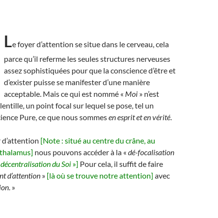
L
e foyer d’attention se situe dans le cerveau, cela
parce qu’il referme les seules structures nerveuses
assez sophistiquées pour que la conscience d’être et
d’exister puisse se manifester d’une manière
acceptable. Mais ce qui est nommé «
Moi
» n’est
lentille, un point focal sur lequel se pose, tel un
science Pure, ce que nous sommes
en esprit et en vérité
.
r d’attention
[Note : situé au centre du crâne, au
othalamus]
nous pouvons accéder à la «
dé-focalisation
«
décentralisation du Soi
»]
Pour cela, il suffit de faire
nt d’attention
»
[là où se trouve notre attention]
avec
ion
. »