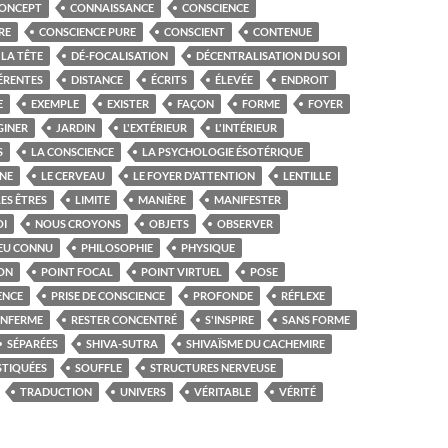
ONCEPT
CONNAISSANCE
CONSCIENCE
RE
CONSCIENCE PURE
CONSCIENT
CONTENUE
LA TÊTE
DÉ-FOCALISATION
DÉCENTRALISATION DU SOI
ÉRENTES
DISTANCE
ÉCRITS
ÉLEVÉE
ENDROIT
E
EXEMPLE
EXISTER
FAÇON
FORME
FOYER
GINER
JARDIN
L'EXTÉRIEUR
L'INTÉRIEUR
S
LA CONSCIENCE
LA PSYCHOLOGIE ÉSOTÉRIQUE
NE
LE CERVEAU
LE FOYER D’ATTENTION
LENTILLE
LES ÊTRES
LIMITE
MANIÈRE
MANIFESTER
I
NOUS CROYONS
OBJETS
OBSERVER
EU CONNU
PHILOSOPHIE
PHYSIQUE
ION
POINT FOCAL
POINT VIRTUEL
POSE
ENCE
PRISE DE CONSCIENCE
PROFONDE
RÉFLEXE
ENFERME
RESTER CONCENTRÉ
S'INSPIRE
SANS FORME
SÉPARÉES
SHIVA-SUTRA
SHIVAÏSME DU CACHEMIRE
STIQUÉES
SOUFFLE
STRUCTURES NERVEUSE
TRADUCTION
UNIVERS
VÉRITABLE
VÉRITÉ