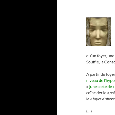
qu’un foyer, une 
Souffle, la Con
A partir du foye
niveau de l’hyp
»
[une sorte de 
coïncider le «
poi
le «
foyer d’attent
(…)