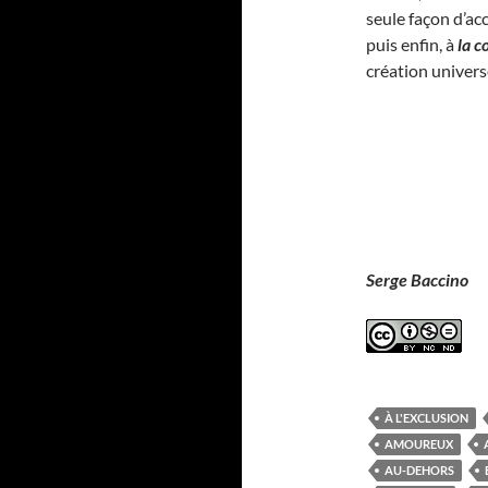
seule façon d’ac
puis enfin, à
la c
création univers
Serge Baccino
À L'EXCLUSION
AMOUREUX
AU-DEHORS