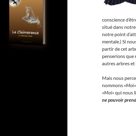
conscience d’être
situé dans notre
notre point d’at
mentale.) Si nou
partir de cet arb
penserions que n
autres arbres et 
Mais nous percev
nommons «
Moi
»
«
Moi
» qui nous l
ne pouvoir prendr