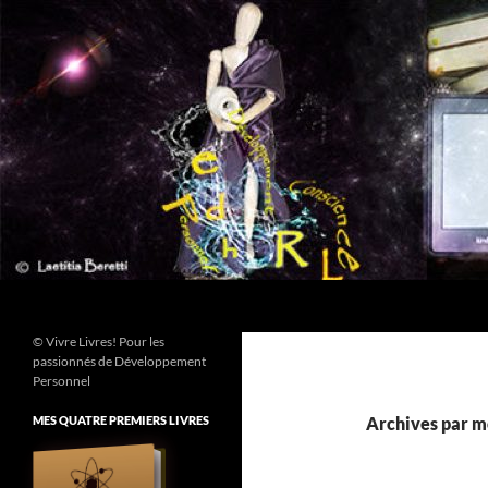
Aller
au
contenu
Recherche
© Vivre Livres! Pour les
passionnés de Développement
Personnel
MES QUATRE PREMIERS LIVRES
Archives par m