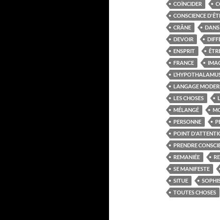
COÏNCIDER
C
CONSCIENCE D'ÊT
CRÂNE
DANS 
DEVOIR
DIFF
ENSPRIT
ÊTR
FRANCE
IMA
L’HYPOTHALAMU
LANGAGE MODER
LES CHOSES
MÉLANGÉ
MO
PERSONNE
P
POINT D'ATTENT
PRENDRE CONSCI
REMANIÉE
R
SE MANIFESTE
SITUE
SOPHI
TOUTES CHOSES