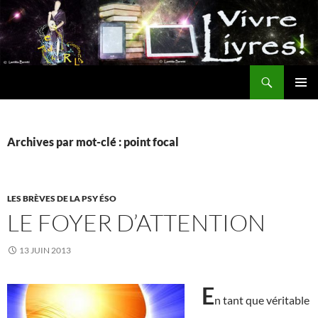
Aller
au
contenu
Recherche
MENU
PRINCI
Archives par mot-clé : point focal
LES BRÈVES DE LA PSY ÉSO
LE FOYER D’ATTENTION
13 JUIN 2013
E
n tant que véritable