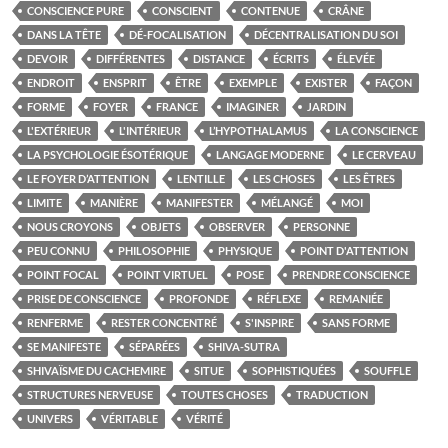
CONSCIENCE PURE
CONSCIENT
CONTENUE
CRÂNE
DANS LA TÊTE
DÉ-FOCALISATION
DÉCENTRALISATION DU SOI
DEVOIR
DIFFÉRENTES
DISTANCE
ÉCRITS
ÉLEVÉE
ENDROIT
ENSPRIT
ÊTRE
EXEMPLE
EXISTER
FAÇON
FORME
FOYER
FRANCE
IMAGINER
JARDIN
L'EXTÉRIEUR
L'INTÉRIEUR
L’HYPOTHALAMUS
LA CONSCIENCE
LA PSYCHOLOGIE ÉSOTÉRIQUE
LANGAGE MODERNE
LE CERVEAU
LE FOYER D’ATTENTION
LENTILLE
LES CHOSES
LES ÊTRES
LIMITE
MANIÈRE
MANIFESTER
MÉLANGÉ
MOI
NOUS CROYONS
OBJETS
OBSERVER
PERSONNE
PEU CONNU
PHILOSOPHIE
PHYSIQUE
POINT D'ATTENTION
POINT FOCAL
POINT VIRTUEL
POSE
PRENDRE CONSCIENCE
PRISE DE CONSCIENCE
PROFONDE
RÉFLEXE
REMANIÉE
RENFERME
RESTER CONCENTRÉ
S'INSPIRE
SANS FORME
SE MANIFESTE
SÉPARÉES
SHIVA-SUTRA
SHIVAÏSME DU CACHEMIRE
SITUE
SOPHISTIQUÉES
SOUFFLE
STRUCTURES NERVEUSE
TOUTES CHOSES
TRADUCTION
UNIVERS
VÉRITABLE
VÉRITÉ