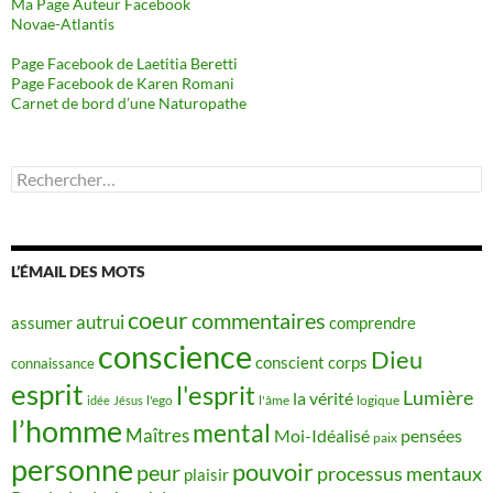
Ma Page Auteur Facebook
Novae-Atlantis
Page Facebook de Laetitia Beretti
Page Facebook de Karen Romani
Carnet de bord d’une Naturopathe
Rechercher :
L’ÉMAIL DES MOTS
coeur
commentaires
autrui
assumer
comprendre
conscience
Dieu
conscient
corps
connaissance
esprit
l'esprit
Lumière
la vérité
idée
Jésus
l'ego
l'âme
logique
l’homme
mental
Maîtres
Moi-Idéalisé
pensées
paix
personne
pouvoir
peur
processus mentaux
plaisir