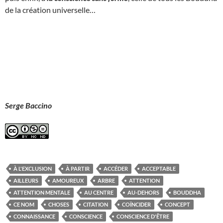
de la création universelle…
Serge Baccino
À L'EXCLUSION
À PARTIR
ACCÉDER
ACCEPTABLE
AILLEURS
AMOUREUX
ARBRE
ATTENTION
ATTENTION MENTALE
AU CENTRE
AU-DEHORS
BOUDDHA
CE NOM
CHOSES
CITATION
COÏNCIDER
CONCEPT
CONNAISSANCE
CONSCIENCE
CONSCIENCE D'ÊTRE