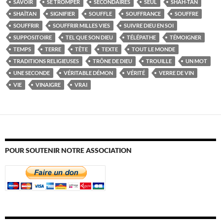
SAVOIR
SE TROMPER
SECONDAIRES
SEUL
SHAH-TAN
SHAÏTAN
SIGNIFIER
SOUFFLE
SOUFFRANCE
SOUFFRE
SOUFFRIR
SOUFFRIR MILLES VIES
SUIVRE DIEU EN SOI
SUPPOSITOIRE
TEL QUE SON DIEU
TÉLÉPATHE
TÉMOIGNER
TEMPS
TERRE
TÊTE
TEXTE
TOUT LE MONDE
TRADITIONS RELIGIEUSES
TRÔNE DE DIEU
TROUILLE
UN MOT
UNE SECONDE
VÉRITABLE DÉMON
VÉRITÉ
VERRE DE VIN
VIE
VINAIGRE
VRAI
POUR SOUTENIR NOTRE ASSOCIATION