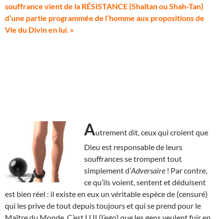
souffrance vient de la RÉSISTANCE (Shaïtan ou Shah-Tan)
d’une partie programmée de l’homme aux propositions de
Vie du Divin en lui
.
»
A
utrement dit, ceux qui croient que
Dieu est responsable de leurs
souffrances se trompent tout
simplement d’
Adversaire
! Par contre,
ce qu’ils voient, sentent et déduisent
est bien réel : il existe en eux un véritable espèce de (censuré)
qui les prive de tout depuis toujours et qui se prend pour le
Maître du Monde. C’est LUI (l’ego) que les gens veulent fuir en