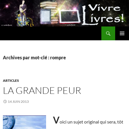
Aller
au
contenu
Recherche
MENU
PRINCI
Archives par mot-clé : rompre
ARTICLES
LA GRANDE PEUR
14 JUIN 2013
V
oici un sujet original qui sera, tôt