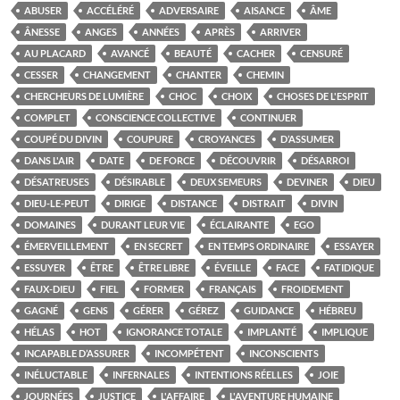
ABUSER
ACCÉLÉRÉ
ADVERSAIRE
AISANCE
ÂME
ÂNESSE
ANGES
ANNÉES
APRÈS
ARRIVER
AU PLACARD
AVANCÉ
BEAUTÉ
CACHER
CENSURÉ
CESSER
CHANGEMENT
CHANTER
CHEMIN
CHERCHEURS DE LUMIÈRE
CHOC
CHOIX
CHOSES DE L'ESPRIT
COMPLET
CONSCIENCE COLLECTIVE
CONTINUER
COUPÉ DU DIVIN
COUPURE
CROYANCES
D’ASSUMER
DANS L'AIR
DATE
DE FORCE
DÉCOUVRIR
DÉSARROI
DÉSATREUSES
DÉSIRABLE
DEUX SEMEURS
DEVINER
DIEU
DIEU-LE-PEUT
DIRIGE
DISTANCE
DISTRAIT
DIVIN
DOMAINES
DURANT LEUR VIE
ÉCLAIRANTE
EGO
ÉMERVEILLEMENT
EN SECRET
EN TEMPS ORDINAIRE
ESSAYER
ESSUYER
ÊTRE
ÊTRE LIBRE
ÉVEILLE
FACE
FATIDIQUE
FAUX-DIEU
FIEL
FORMER
FRANÇAIS
FROIDEMENT
GAGNÉ
GENS
GÉRER
GÉREZ
GUIDANCE
HÉBREU
HÉLAS
HOT
IGNORANCE TOTALE
IMPLANTÉ
IMPLIQUE
INCAPABLE D’ASSURER
INCOMPÉTENT
INCONSCIENTS
INÉLUCTABLE
INFERNALES
INTENTIONS RÉELLES
JOIE
JOURNÉES
JUSTICE
L'AFFAIRE
L'AVENTURE HUMAINE