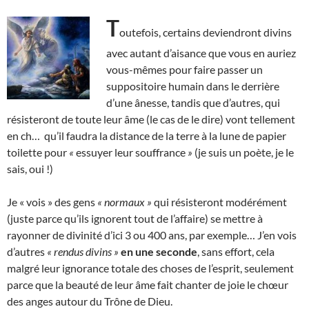
T
outefois, certains deviendront divins
avec autant d’aisance que vous en auriez
vous-mêmes pour faire passer un
suppositoire humain dans le derrière
d’une ânesse, tandis que d’autres, qui
résisteront de toute leur âme (le cas de le dire) vont tellement
en ch… qu’il faudra la distance de la terre à la lune de papier
toilette pour
«
essuyer leur souffrance
»
(je suis un poète, je le
sais, oui !)
Je « vois » des gens
« normaux »
qui résisteront modérément
(juste parce qu’ils ignorent tout de l’affaire) se mettre à
rayonner de divinité d’ici 3 ou 400 ans, par exemple… J’en vois
d’autres
« rendus divins »
en une seconde
, sans effort, cela
malgré leur ignorance totale des choses de l’esprit, seulement
parce que la beauté de leur âme fait chanter de joie le chœur
des anges autour du Trône de Dieu.