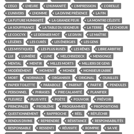
L'EGO
L'HEURE
L'HUMANITÉ
L'IMPRESSION
L'OREILLE
L'UNIVERS
L’HOMME
LA DIVINE PRÉSENCE
LA FIN
LA FUTURE HUMANITÉ
LA GRANDE PEUR
LA MONTRE CÉLESTE
LA SOUFFRANCE
LA TABLE DU SEIGNEUR
LA TERRE
LE CHOEUR
LE COCCYX
LE DERNIER MOT
LE DIVIN
LE MAÎTRE
LÉGÈRES
LES CURÉS
LES ÉNERGIES
LES GENS
LES MYSTIQUES
LES PLUS RUSÉS
LES RÊNES
LIBRE ARBITRE
LUI
LUMIÈRE
LUNE
MELCHISEDECK
MENSONGE
MENTAL
MENTIR
MILLES MORTS
MILLIERS DE GENS
MODÉRÉMENT
MOMENT
MONDE
MONSIEUR L’ABBÉ
MORT
NORMAUX
ORGANISER
ORIGINAL
OUAILLES
PAPIER TOILETTE
PARABOLE
PARFAIT
PARTIE
PENDULES
PERSONNEL
PHRASES
PIRE CALAMITÉ
PLANIFIER
PLEUREZ
PLUS VITE
POÈTE
POUVOIR
PRÉVOIR
PRINCIPALES
PROBLÈME
PROGRAMMÉE
PROPOSITIONS
QUESTIONNEMENT
RAPPROCHE
RÉEL
RÉFLÉCHIR
RENDUS DIVINS
REPRENDRE
RÉSISTANCE
RESPONSABILITÉS
RESPONSABLE
RESSENTI
RÉUSSITE
ROMPRE
SA VIE