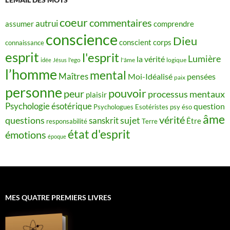
coeur
commentaires
autrui
assumer
comprendre
conscience
Dieu
conscient
corps
connaissance
esprit
l'esprit
Lumière
la vérité
idée
Jésus
l'ego
l'âme
logique
l’homme
mental
Maîtres
Moi-Idéalisé
pensées
paix
personne
pouvoir
peur
processus mentaux
plaisir
Psychologie ésotérique
question
Psychologues Esotéristes
psy éso
âme
vérité
questions
sujet
sanskrit
Être
responsabilité
Terre
état d'esprit
émotions
époque
MES QUATRE PREMIERS LIVRES