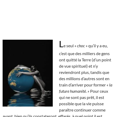
L
e seul «
choc
» qu’il y a eu,
c’est que des milliers de gens
ont quitté la Terre (d’un point
de vue spirituel) et n’y
reviendront plus, tandis que
des millions d’autres sont en
train d’arriver pour former
« la
future humanité. »
Pour ceux
qui ne sont pas prêt, il est
possible que la vie puisse
paraître continuer comme
avant, bien qu’ils constateront, effarés, à quel point il est